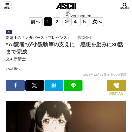
前へ
1
2
3
4
5
次へ
AI
新清士の「メタバース・プレゼンス」
― 第134回
“AI読者”が小説執筆の支えに 感想を励みに30話
まで完成
文● 新清士
[PC表示へ]
2025年12月01日 07時00分更新
お気に入り