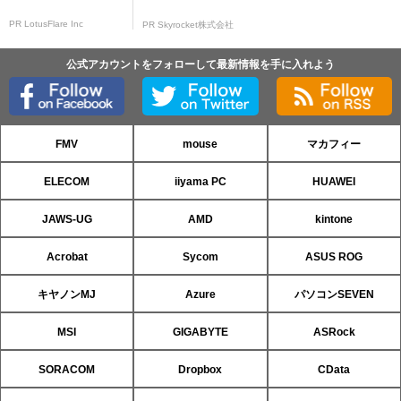
PR LotusFlare Inc
PR Skyrocket株式会社
公式アカウントをフォローして最新情報を手に入れよう
FMV
mouse
マカフィー
ELECOM
iiyama PC
HUAWEI
JAWS-UG
AMD
kintone
Acrobat
Sycom
ASUS ROG
キヤノンMJ
Azure
パソコンSEVEN
MSI
GIGABYTE
ASRock
SORACOM
Dropbox
CData