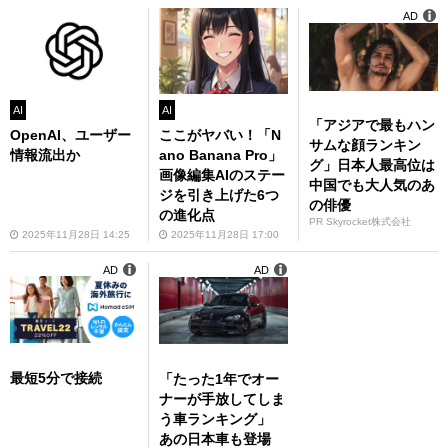
AD
AI
AI
「アジアで最もハン
OpenAI、ユーザー
ここがヤバい！「N
サムな顔ランキン
情報流出か
ano Banana Pro」
グ」日本人最高位は
画像編集AIのステー
中国でも大人気のあ
ジを引き上げた6つ
の俳優
の進化点
PR Skyrocket株式会社
2025年11月28日 14:25
2025年11月28日 17:00
AD
AD
最短5分で接続
「たった1年でオー
ナーが手放してしま
う車ランキング」
あの日本車も登場