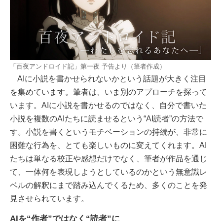
「百夜アンドロイド記」第一夜 予告より（筆者作成）
AIに小説を書かせられないかという話題が大きく注目
を集めています。筆者は、いま別のアプローチを探って
います。AIに小説を書かせるのではなく、自分で書いた
小説を複数のAIたちに読ませるという“AI読者”の方法で
す。小説を書くというモチベーションの持続が、非常に
困難な行為を、とても楽しいものに変えてくれます。AI
たちは単なる校正や感想だけでなく、筆者が作品を通じ
て、一体何を表現しようとしているのかという無意識レ
ベルの解釈にまで踏み込んでくるため、多くのことを発
見させられています。
AIを“作者”ではなく“読者”に