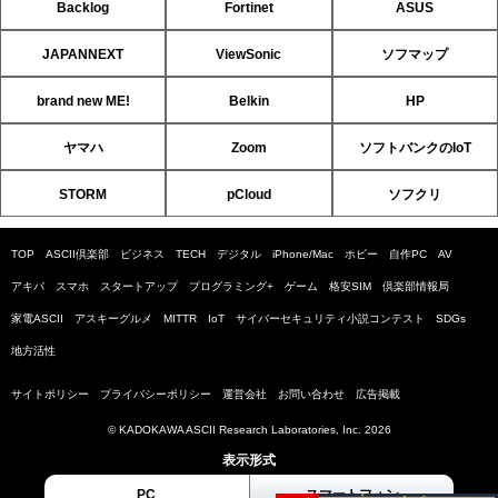
Backlog
Fortinet
ASUS
JAPANNEXT
ViewSonic
ソフマップ
brand new ME!
Belkin
HP
ヤマハ
Zoom
ソフトバンクのIoT
STORM
pCloud
ソフクリ
TOP
ASCII倶楽部
ビジネス
TECH
デジタル
iPhone/Mac
ホビー
自作PC
AV
アキバ
スマホ
スタートアップ
プログラミング+
ゲーム
格安SIM
倶楽部情報局
家電ASCII
アスキーグルメ
MITTR
IoT
サイバーセキュリティ小説コンテスト
SDGs
地方活性
サイトポリシー
プライバシーポリシー
運営会社
お問い合わせ
広告掲載
© KADOKAWA ASCII Research Laboratories, Inc. 2026
表示形式
PC
スマートフォン