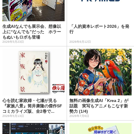
生成AIなんでも展示会、想像以
「人的資本レポート2026」を発
上に“なんでも”だった ホラー
行
もぬいもロボも登場
2026年5月23日
2026年6月12日
心を読む家政婦・七瀬が見る
無料の画像生成AI「Krea 2」が
『家族八景』筒井康隆の傑作SF
話題 実写もアニメもこなす新
コミカライズ版、全2巻で...
勢力 (1/4)
2026年5月13日
2026年7月6日