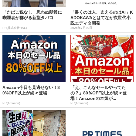
「たばこ税なし」思わぬ朗報に
「書くのは人、支えるのはAI」K
喫煙者が群がる新型タバコ
ADOKAWAとはてなが次世代小
説エディタ開発
PR(株式会社HAL)
2026年7月30日
Amazon今日も見逃せない！8
「え、こんなセールやってた
0%OFF以上が続々登場
の？」80％OFF以上が続々登
場！Amazonの本気が...
PR(Amazon)
PR(Amazon)