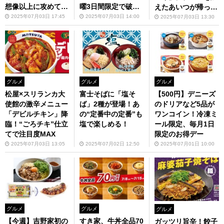
想像以上に攻めてい
曜3日間限定で破格
えたあいつが帰って
る
に！
きた
2025年07月03日 17:45
2025年07月03日 14:00
2025年07月03日 13:30
グルメ
グルメ
グルメ
松屋×スリランカ大
富士そばに「塩そ
【500円】デニーズ
使館の激辛メニュー
ば」2種が登場！あ
のドリアなど5品が
「デビルチキン」降
の“定番中の定番”も
ワンコイン！冷凍ミ
臨！“ごろチキ”仕立
塩で楽しめる！
ール限定、毎月1日
てで注目度MAX
限定のお得デー
2025年07月03日 13:05
2025年07月02日 12:50
2025年07月01日 10:00
グルメ
グルメ
グルメ
【今週】吉野家初の
すき家、牛丼全品70
ガッツリ旨辛！餃子