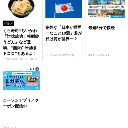
グルメ
意外な「日本が世界
最短5分で接続
くら寿司×ちいかわ
一なこと10選」君が
「討伐成功！報酬袋
代は何が世界一？
うどん」など登
場。“無限白米湧き
ドコロ”もあるよ！
PR Skyrocket株式会社
PR LotusFlare Inc
2025年06月17日 10:30
AD
ローソンアプリ／ク
ーポン配信中
PR ローソン