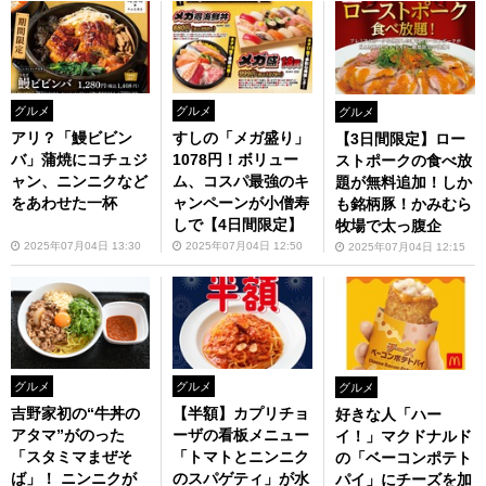
グルメ
グルメ
グルメ
アリ？「鰻ビビン
すしの「メガ盛り」
【3日間限定】ロー
バ」蒲焼にコチュジ
1078円！ボリュー
ストポークの食べ放
ャン、ニンニクなど
ム、コスパ最強のキ
題が無料追加！しか
をあわせた一杯
ャンペーンが小僧寿
も銘柄豚！かみむら
しで【4日間限定】
牧場で太っ腹企
2025年07月04日 13:30
2025年07月04日 12:50
2025年07月04日 12:15
グルメ
グルメ
グルメ
吉野家初の“牛丼の
【半額】カプリチョ
好きな人「ハー
アタマ”がのった
ーザの看板メニュー
イ！」マクドナルド
「スタミマまぜそ
「トマトとニンニク
の「ベーコンポテト
ば」！ ニンニクが
のスパゲティ」が水
パイ」にチーズを加