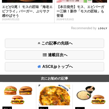
エビが2尾！ モスの匠味「海老エ
【本日発売】モス、エビバーガ
ビフライ」バーガー、ぷりサク
ー三昧！新作「モスの匠味」も
感やばそう
登場
2026年5月12日
2026年5月20日
Recommended by
この記事の先頭へ
連載目次へ
ASCII.jpトップへ
次にお勧めの記事