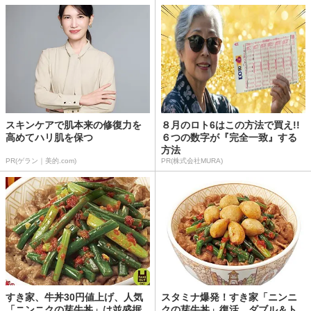
スキンケアで肌本来の修復力を
８月のロト6はこの方法で買え!!
高めてハリ肌を保つ
６つの数字が『完全一致』する
方法
PR(ゲラン｜美的.com)
PR(株式会社MURA)
すき家、牛丼30円値上げ、人気
スタミナ爆発！すき家「ニンニ
「ニンニクの芽牛丼」は並盛据
クの芽牛丼」復活、ダブル＆ト