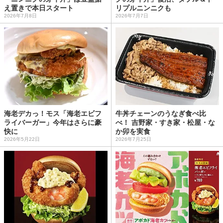
え置きで本日スタート
リプルニンニクも
2026年7月8日
2026年7月7日
海老デカっ！モス「海老エビフ
牛丼チェーンのうなぎ食べ比
ライバーガー」今年はさらに豪
べ！ 吉野家・すき家・松屋・な
快に
か卯を実食
2026年5月22日
2026年7月25日