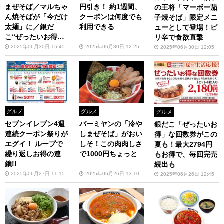
まぜそば／マルちゃ
円引き！ 約1週間、
の王将「マーボー茄
ん焼そばが「今だけ
クーポンは何度でも
子焼そば」限定メニ
太麺」に／銀だ
利用できる
ューとして登場！ピ
こ“ぜったいお得
リ辛で食欲直撃
な”回数券発売など
2025年06月30日 15:45
2025年06月30日 12:25
2025年06月30日 12:05
グルメ
グルメ
グルメ
セブンイレブン4週
バーミヤンの「冷や
銀だこ「ぜったいお
連続クーポン祭りが
しまぜそば」がおい
得」な回数券がこの
エグイ！ ループで
しそ！この肉肉しさ
夏も！最大2794円
繰り返しお得の連
で1000円ちょっと
もお得で、毎回完売
鎖!!
続出も
2025年06月27日 11:15
2025年06月26日 13:10
2025年06月26日 12:45