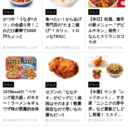
グルメ
グルメ
グルメ
かつや「うなぎ×カ
食べたい！からあげ
【本日】松屋、激辛
ツ」の合盛り丼！こ
専門店の“たまご揚
の新メニュー「デビ
れだけ豪華で1000
げ”！カリッ、トロ
ルチキン」発売！
円ちょっと
ッなTKGに
なんとスリランカコ
ラボ
2025年07月08日 15:45
2025年07月08日 15:20
2025年07月08日 07:00
グルメ
グルメ
グルメ
1078kcalの「ペヤ
【今週】ケンタ「レ
セブンの「ななチ
ング超大盛」がキタ
ッドホット」、すき
キ」がビッグに！値
ー！ラーメン＆ギョ
家「ニンニクの芽牛
段はそのまま！数量
ウザ味が悪魔的合体
丼」など夏飯どしど
限定なので早いもの
し登場！ ミスド初
勝ちだ～!!
のミッキードーナツ
2025年07月07日 15:30
2025年07月07日 12:00
2025年07月07日 10:10
も