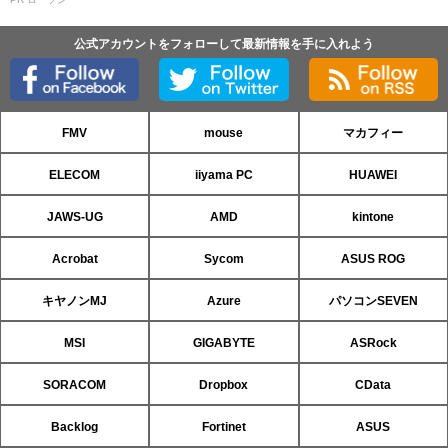
公式アカウントをフォローして最新情報を手に入れよう
FMV
mouse
マカフィー
ELECOM
iiyama PC
HUAWEI
JAWS-UG
AMD
kintone
Acrobat
Sycom
ASUS ROG
キヤノンMJ
Azure
パソコンSEVEN
MSI
GIGABYTE
ASRock
SORACOM
Dropbox
CData
Backlog
Fortinet
ASUS