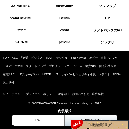
JAPANNEXT
ViewSonic
ソフマップ
brand new ME!
Belkin
HP
ヤマハ
Zoom
ソフトバンクのIoT
STORM
pCloud
ソフクリ
TOP
ASCII倶楽部
ビジネス
TECH
デジタル
iPhone/Mac
ホビー
自作PC
AV
アキバ
スマホ
スタートアップ
プログラミング+
ゲーム
格安SIM
倶楽部情報局
家電ASCII
アスキーグルメ
MITTR
IoT
サイバーセキュリティ小説コンテスト
SDGs
地方活性
サイトポリシー
プライバシーポリシー
運営会社
お問い合わせ
広告掲載
© KADOKAWA ASCII Research Laboratories, Inc. 2026
表示形式
PC
スマートフォン