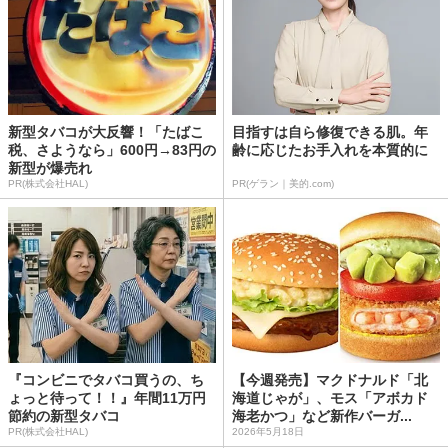
新型タバコが大反響！「たばこ
目指すは自ら修復できる肌。年
税、さようなら」600円→83円の
齢に応じたお手入れを本質的に
新型が爆売れ
PR(株式会社HAL)
PR(ゲラン｜美的.com)
『コンビニでタバコ買うの、ち
【今週発売】マクドナルド「北
ょっと待って！！』年間11万円
海道じゃが」、モス「アボカド
節約の新型タバコ
海老かつ」など新作バーガ...
PR(株式会社HAL)
2026年5月18日