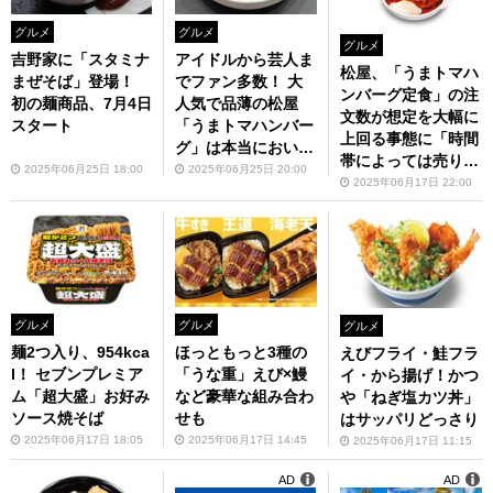
グルメ
グルメ
グルメ
吉野家に「スタミナ
アイドルから芸人ま
松屋、「うまトマハ
まぜそば」登場！
でファン多数！ 大
ンバーグ定食」の注
初の麺商品、7月4日
人気で品薄の松屋
文数が想定を大幅に
スタート
「うまトマハンバー
上回る事態に「時間
グ」は本当においし
帯によっては売り切
いの？
2025年06月25日 18:00
2025年06月25日 20:00
れとなる日が当面の
2025年06月17日 22:00
間発生」
グルメ
グルメ
グルメ
麺2つ入り、954kca
ほっともっと3種の
えびフライ・鮭フラ
l！ セブンプレミア
「うな重」えび×鰻
イ・から揚げ！かつ
ム「超大盛」お好み
など豪華な組み合わ
や「ねぎ塩カツ丼」
ソース焼そば
せも
はサッパリどっさり
2025年06月17日 18:05
2025年06月17日 14:45
2025年06月17日 11:15
AD
AD