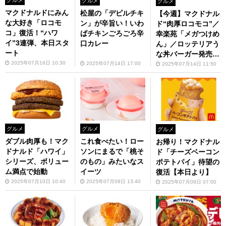
グルメ
グルメ
グルメ
マクドナルドにみん
松屋の「デビルチキ
【今週】マクドナル
な大好き「ロコモ
ン」が辛旨い！いわ
ド“肉厚ロコモコ”／
コ」復活！“ハワ
ばチキンごろごろ辛
幸楽苑「メガつけめ
イ”3連弾、本日スタ
口カレー
ん」／ロッテリアう
ート
な丼バーガー発売な
ど
2025年07月16日 10:30
2025年07月14日 17:00
2025年07月14日 11:50
グルメ
グルメ
グルメ
ダブル肉厚も！マク
これ食べたい！ロー
お帰り！マクドナル
ドナルド「ハワイ」
ソンにまるで「桃そ
ド「チーズベーコン
シリーズ、ボリュー
のもの」みたいなス
ポテトパイ」待望の
ム満点で始動
イーツ
復活【本日より】
2025年07月10日 10:40
2025年07月09日 13:40
2025年07月09日 07:00