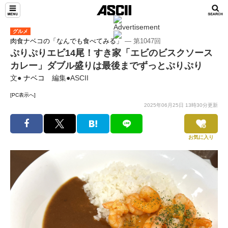
グルメ
肉食ナベコの「なんでも食べてみる」
― 第1047回
ぷりぷりエビ14尾！すき家「エビのビスクソース
カレー」ダブル盛りは最後までずっとぷりぷり
文●
ナベコ
編集●ASCII
[PC表示へ]
2025年06月25日 13時30分更新
お気に入り