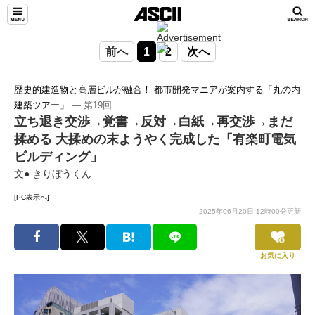
前へ
1
2
次へ
歴史的建造物と高層ビルが融合！ 都市開発マニアが案内する「丸の内
建築ツアー」
― 第19回
立ち退き交渉→覚書→反対→白紙→再交渉→まだ
揉める 大揉めの末ようやく完成した「有楽町電気
ビルディング」
文● きりぼうくん
[PC表示へ]
2025年06月20日 12時00分更新
お気に入り