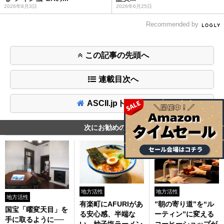
2026年8月3日
2026年6月25日
Recommended by
この記事の先頭へ
連載目次へ
ASCII.jpトップへ
次にお勧めの記事
地方活性
地方活性
地方活性
有楽町にAFURIがあ
”朝の寄り道”を“ル
国宝「曜変天目」を
る安心感、半端な
ーティン”に変える
手に取るように──
い。柚子塩ラーメン