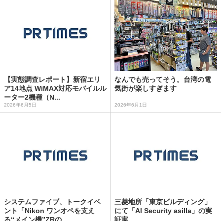
【実態調査レポート】新宿エリ
なんでも売ってそう。台湾の電
ア14地点 WiMAX対応モバイルル
気街が楽しすぎます
ーター2機種（N...
2026年6月5日
2026年6月1日
システムファイブ、トークイベ
三菱地所「東京ビルディング」
ント「Nikon ワンオペを支え
にて「AI Security asilla」の実
る“メイン機”ZRの...
証実...