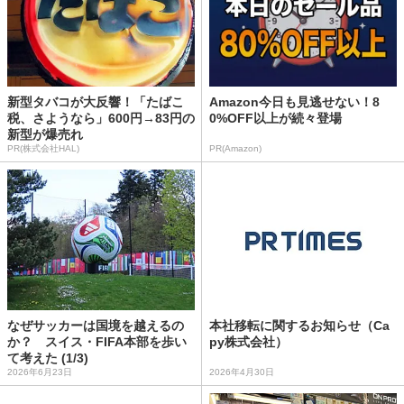
新型タバコが大反響！「たばこ
Amazon今日も見逃せない！8
税、さようなら」600円→83円の
0%OFF以上が続々登場
新型が爆売れ
PR(株式会社HAL)
PR(Amazon)
なぜサッカーは国境を越えるの
本社移転に関するお知らせ（Ca
か？ スイス・FIFA本部を歩い
py株式会社）
て考えた (1/3)
2026年6月23日
2026年4月30日