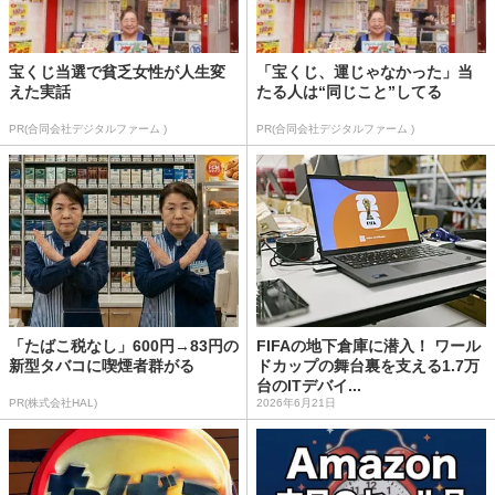
宝くじ当選で貧乏女性が人生変
「宝くじ、運じゃなかった」当
えた実話
たる人は“同じこと”してる
PR(合同会社デジタルファーム )
PR(合同会社デジタルファーム )
「たばこ税なし」600円→83円の
FIFAの地下倉庫に潜入！ ワール
新型タバコに喫煙者群がる
ドカップの舞台裏を支える1.7万
台のITデバイ...
PR(株式会社HAL)
2026年6月21日