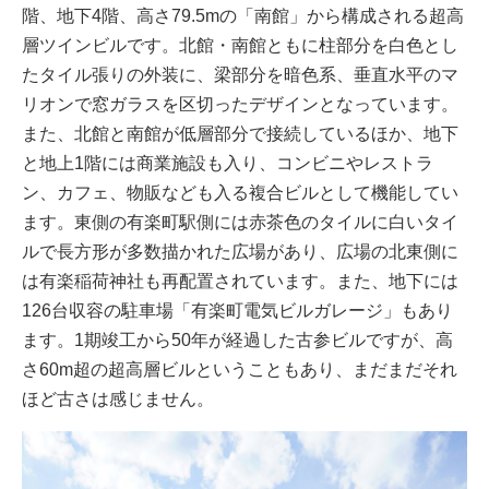
階、地下4階、高さ79.5mの「南館」から構成される超高
層ツインビルです。北館・南館ともに柱部分を白色とし
たタイル張りの外装に、梁部分を暗色系、垂直水平のマ
リオンで窓ガラスを区切ったデザインとなっています。
また、北館と南館が低層部分で接続しているほか、地下
と地上1階には商業施設も入り、コンビニやレストラ
ン、カフェ、物販なども入る複合ビルとして機能してい
ます。東側の有楽町駅側には赤茶色のタイルに白いタイ
ルで長方形が多数描かれた広場があり、広場の北東側に
は有楽稲荷神社も再配置されています。また、地下には
126台収容の駐車場「有楽町電気ビルガレージ」もあり
ます。1期竣工から50年が経過した古参ビルですが、高
さ60m超の超高層ビルということもあり、まだまだそれ
ほど古さは感じません。