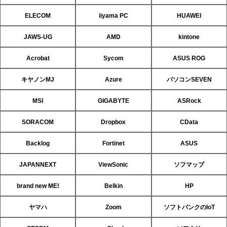
ELECOM
iiyama PC
HUAWEI
JAWS-UG
AMD
kintone
Acrobat
Sycom
ASUS ROG
キヤノンMJ
Azure
パソコンSEVEN
MSI
GIGABYTE
ASRock
SORACOM
Dropbox
CData
Backlog
Fortinet
ASUS
JAPANNEXT
ViewSonic
ソフマップ
brand new ME!
Belkin
HP
ヤマハ
Zoom
ソフトバンクのIoT