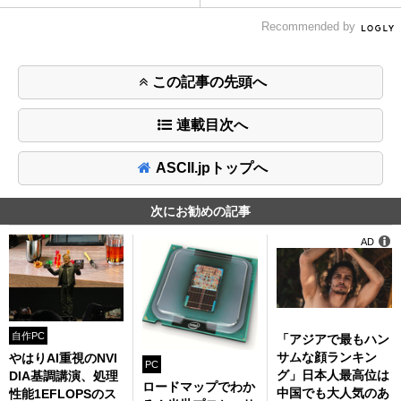
Recommended by
この記事の先頭へ
連載目次へ
ASCII.jpトップへ
次にお勧めの記事
AD
自作PC
「アジアで最もハン
サムな顔ランキン
やはりAI重視のNVI
PC
グ」日本人最高位は
DIA基調講演、処理
ロードマップでわか
中国でも大人気のあ
性能1EFLOPSのス