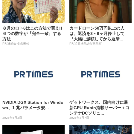
８月のロト6はこの方法で買え!!
カードローン50万円以上の人
６つの数字が『完全一致』する
は、返済を3～6ヶ月停止して
方法
『大幅に減額してから返済...
PR(株式会社MURA)
PR(渋谷法務総合事務所)
NVIDIA DGX Station for Windo
ゲットワークス、国内向けに最
ws、1 兆パラメータ規...
新GPU Rubin搭載サーバー＋コ
ンテナDCソリュ...
2026年6月2日
2026年8月7日