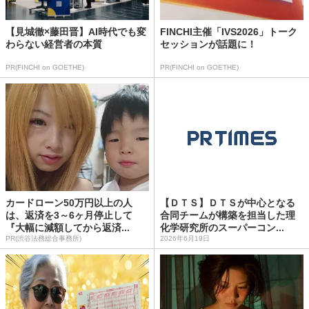
【見城徹×藤田晋】AI時代でも変
FINCHI主催「IVS2026」トーク
わらない経営者の本質
セッションが話題に！
PR(FINCHI on GOETHE)
PR(FINCHI on GOETHE)
カードローン50万円以上の人
【ＤＴＳ】ＤＴＳが中心となる
は、返済を3～6ヶ月停止して
合同チームが構築を担当した理
『大幅に減額してから返済...
化学研究所のスーパーコン...
PR(渋谷法務総合事務所)
2026年6月19日