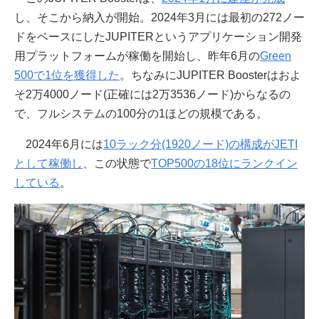
し、そこから納入が開始。2024年3月には最初の272ノー
ドをベースにしたJUPITERというアプリケーション開発
用プラットフォームが稼働を開始し、昨年6月の
Green
500で1位を獲得した
。ちなみにJUPITER Boosterはおよ
そ2万4000ノード(正確には2万3536ノード)からなるの
で、フルシステムの100分の1ほどの規模である。
2024年6月には
10ラック分(1920ノード)の構成がJETI
として稼働し
、この状態で
TOP500の18位にランクイン
している
。