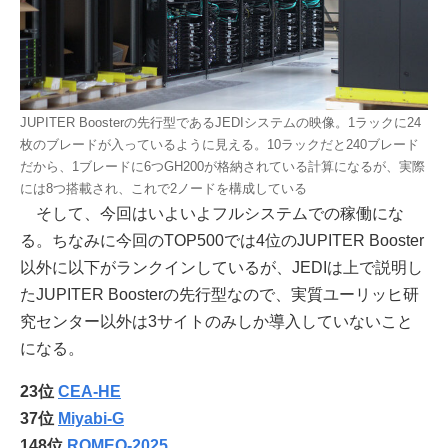
JUPITER Boosterの先行型であるJEDIシステムの映像。1ラックに24
枚のブレードが入っているように見える。10ラックだと240ブレード
だから、1ブレードに6つGH200が格納されている計算になるが、実際
には8つ搭載され、これで2ノードを構成している
そして、今回はいよいよフルシステムでの稼働にな
る。ちなみに今回のTOP500では4位のJUPITER Booster
以外に以下がランクインしているが、JEDIは上で説明し
たJUPITER Boosterの先行型なので、実質ユーリッヒ研
究センター以外は3サイトのみしか導入していないこと
になる。
23位
CEA-HE
37位
Miyabi-G
148位
ROMEO-2025