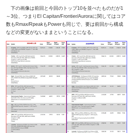
下の画像は前回と今回のトップ10を並べたものだが1
～3位、つまりEl Capitan/Frontier/Auroraに関してはコア
数もRmax/RpeakもPowerも同じで、要は前回から構成
などの変更がないままということになる。