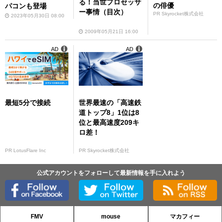
る！当世プロセッサ
の俳優
パコンも登場
ー事情（目次）
PR Skyrocket株式会社
2023年05月30日 08:00
2009年05月21日 16:00
AD
AD
最短5分で接続
世界最速の「高速鉄
道トップ8」1位は8
位と最高速度209キ
ロ差！
PR LotusFlare Inc
PR Skyrocket株式会社
公式アカウントをフォローして最新情報を手に入れよう
FMV
mouse
マカフィー