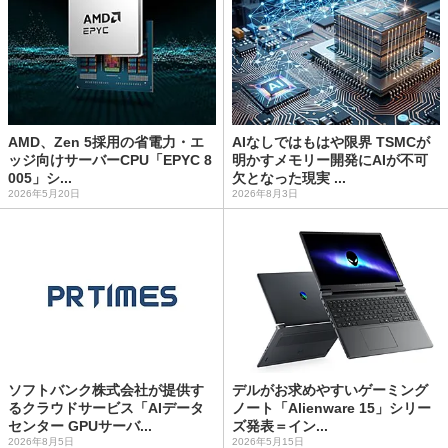
AMD、Zen 5採用の省電力・エ
AIなしではもはや限界 TSMCが
ッジ向けサーバーCPU「EPYC 8
明かすメモリー開発にAIが不可
005」シ...
欠となった現実 ...
2026年5月20日
2026年8月3日
ソフトバンク株式会社が提供す
デルがお求めやすいゲーミング
るクラウドサービス「AIデータ
ノート「Alienware 15」シリー
センター GPUサーバ...
ズ発表＝イン...
2026年8月5日
2026年5月15日