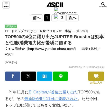
前へ
1
2
3
次へ
デジタル
ロードマップでわかる！当世プロセッサー事情
― 第828回
TOP500の4位に躍り出たJUPITER Boosterは効率
と性能/消費電力比が驚嘆に値する
文●
大原雄介（http://www.yusuke-ohara.com/）
編集●北村／
ASCII
[PC表示へ]
2025年06月16日 12時00分更新
お気に入り
昨年11月に
El Capitanが首位に躍り出た
TOP500であ
るが、その
最新版が6月11日に発表された
。ただ今回、
トップ10に関してはあまり変動がない。