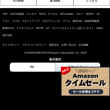
STORM
pCloud
ソフクリ
TOP
ASCII倶楽部
ビジネス
TECH
デジタル
iPhone/Mac
ホビー
自作PC
AV
アキバ
スマホ
スタートアップ
プログラミング+
ゲーム
格安SIM
倶楽部情報局
家電ASCII
アスキーグルメ
MITTR
IoT
サイバーセキュリティ小説コンテスト
SDGs
地方活性
サイトポリシー
プライバシーポリシー
運営会社
お問い合わせ
広告掲載
© KADOKAWA ASCII Research Laboratories, Inc. 2026
表示形式
PC
スマートフォン