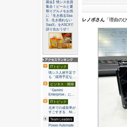
親会】情シス全員
集合！ビールと夏
祭りグルメをお供
に「生き残るSaa
レノボさん
「理由の
S、生き残れない
SaaS」をASCIIで
語り合おうぜ！
アクセスランキン
ITトピック
グ
情シス人材不足で
も「採用予定な…
ビジネス・開発
「Gemini
Enterprise」に…
ITトピック
北米での成長率が
すごすぎる Ni…
Team Leaders
Power Automate