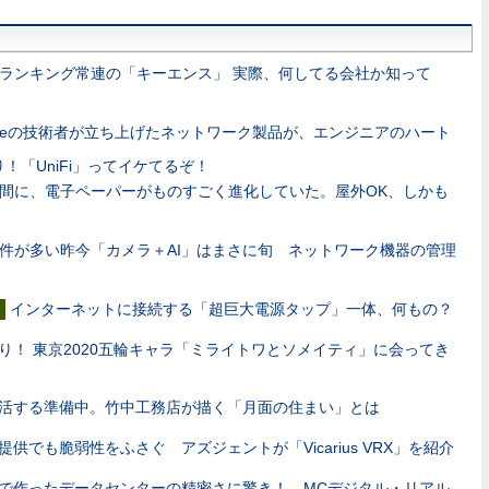
ランキング常連の「キーエンス」 実際、何してる会社か知って
pleの技術者が立ち上げたネットワーク製品が、エンジニアのハート
！「UniFi」ってイケてるぞ！
間に、電子ペーパーがものすごく進化していた。屋外OK、しかも
件が多い昨今「カメラ＋AI」はまさに旬 ネットワーク機器の管理
インターネットに接続する「超巨大電源タップ」一体、何もの？
り！ 東京2020五輪キャラ「ミライトワとソメイティ」に会ってき
活する準備中。竹中工務店が描く「月面の住まい」とは
供でも脆弱性をふさぐ アズジェントが「Vicarius VRX」を紹介
で作ったデータセンターの精密さに驚き！ MCデジタル・リアル