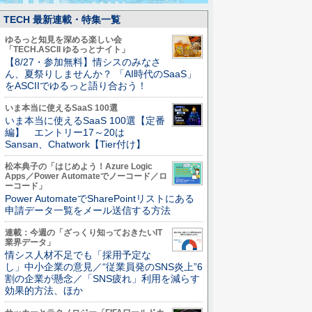
TECH 最新連載・特集一覧
ゆるっと知見を深める楽しい会
「TECH.ASCII ゆるっとナイト」
【8/27・参加無料】情シスのみなさ
ん、夏祭りしませんか？ 「AI時代のSaaS」
をASCIIでゆるっと語り合おう！
いま本当に使えるSaaS 100選
いま本当に使えるSaaS 100選【定番
編】 エントリー17～20は
Sansan、Chatwork【Tier付け】
松本典子の「はじめよう！Azure Logic
Apps／Power Automateでノーコード／ロ
ーコード」
Power AutomateでSharePointリストにある
申請データ一覧をメール送信する方法
連載：今週の「ざっくり知っておきたいIT
業界データ」
情シス人材不足でも「採用予定な
し」中小企業の意見／“従業員発のSNS炎上”6
割の企業が懸念／「SNS疲れ」利用を減らす
効果的方法、ほか