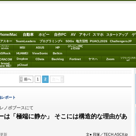
Phone/Mac
自動車
ホビー
自作PC
AV
アキバ
スマホ
ゲ
スタートアップ
アスキー
TeamLeaders
プログラミング+
SDGs
地方活性
PUACL2026
ChallengersJP
パソコン
ゲーミングPC
MSI
ASUS
HP
STORM
SEVEN
ASRock
HUAWEI
ViewSonic
Belkin
ソフトバンクの
Dropbox
CData
Backlog
Fortinet
ヤマハ
Zoom
ORACOM
IoT
brand
pCloud
new ME!
前へ
1
2
次へ
5 現地レポート
025、レノボブースにて
ーは「極端に静か」 そこには構造的な理由があ
分更新
文● 貝塚／TECH.ASCII.jp