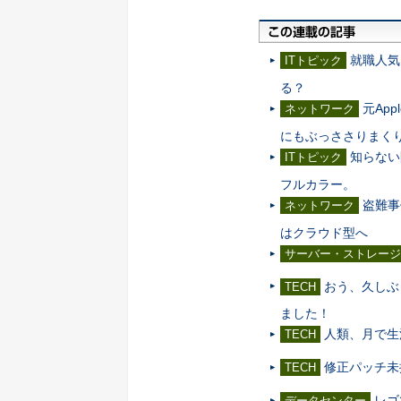
就職人気
ITトピック
る？
元Ap
ネットワーク
にもぶっささりまくり
知らない
ITトピック
フルカラー。
盗難事
ネットワーク
はクラウド型へ
サーバー・ストレージ
おう、久しぶ
TECH
ました！
人類、月で生
TECH
修正パッチ未提
TECH
レゴ
データセンター