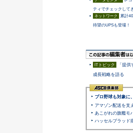
ティでチェックして
累計4
ネットワーク
待望のUPSも登場！
「提供
ITトピック
成長戦略を語る
プロ野球も対象に