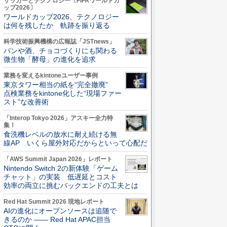
サッカーとテクノロジー〔FIFAワールドカ
ップ2026〕
ワールドカップ2026、テクノロジー
は何を残したか 軌跡を振り返る
科学技術振興機構の広報誌「JSTnews」
パンや酒、チョコづくりにも関わる
微生物「酵母」の進化を追求
業務を変えるkintoneユーザー事例
東京タワー相当の紙を“完全撤廃”
点検業務をkintone化した“現場ファー
スト”な改善術
「Interop Tokyo 2026」アスキー全力特
集！
食洗機レベルの放水に耐え続ける無
線AP いくら屋外対応だからといって心配だ
「AWS Summit Japan 2026」レポート
Nintendo Switch 2の新体験「ゲーム
チャット」の実装 低遅延とコスト
効率の両立に挑むバックエンドの工夫とは
Red Hat Summit 2026 現地レポート
AIの進化にオープンソースは追随で
きるのか ―― Red Hat APAC担当