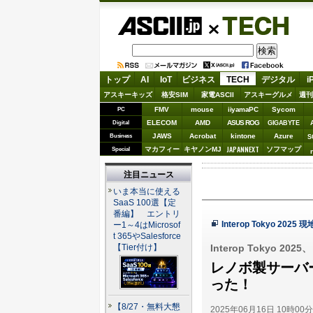
ASCII.jp
TECH
トップ
AI
IoT
ビジネス
TECH
デジタル
i
アスキーキッズ
格安SIM
家電ASCII
アスキーグルメ
週刊
FMV
mouse
iiyamaPC
Sycom
PC
ELECOM
AMD
ASUS ROG
Digital
GIGABYTE
JAWS
Acrobat
kintone
Azure
Business
S
JAPANNEXT
マカフィー
キヤノンMJ
ソフマップ
Special
注目ニュース
いま本当に使える
SaaS 100選【定
番編】 エントリ
Interop Tokyo 202
ー1～4はMicrosof
t 365やSalesforce
Interop Tokyo 2
【Tier付け】
レノボ製サーバ
った！
【8/27・無料大懇
2025年06月16日 10時00