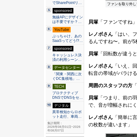
でSharePointリ…
ファンを取り外し
sponsored
無線APにデザイン
貝塚
「ファンですね
は不要ですか？…
YouTube
レノボさん
「はい、
ぶっちゃけ、あの
SaaSってどう!?…
るんですね〜。前が5
sponsored
貝塚
「回転数が違う
キャッシュレス決
済の利用シーン…
レノボさん
「いえ、
データセンター
転音の帯域がバラけ
「関東・関西に次
ぐDC集積地」…
周囲のスタッフの方
TECH
プロテクティブ
貝塚
「つまり、前の
DNSでDNSをセ…
で、音が増幅されに
デジタル
異常検知からロボ
ット走行、車両…
レノボさん
「簡単に
集計期間：
の枚数が違います」
2026年08月01日~2026
年08月07日