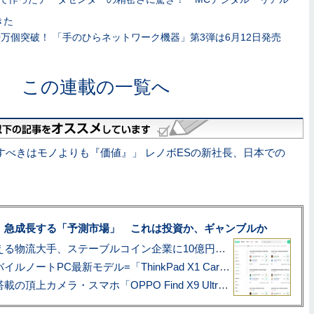
きた
0万個突破！ 「手のひらネットワーク機器」第3弾は6月12日発売
この連載の一覧へ
すべきはモノよりも『価値』」 レノボESの新社長、日本での
、急成長する「予測市場」 これは投資か、ギャンブルか
アマゾン配送を支える物流大手、ステーブルコイン企業に10億円投資のワケ
あこがれの旗艦モバイルノートPC最新モデル=「ThinkPad X1 Carbon Gen 14 Aura Edition」実機レビュー
ハッセルブラッド搭載の頂上カメラ・スマホ「OPPO Find X9 Ultra」実写レビュー=プロが本気で徹底撮影しました!!