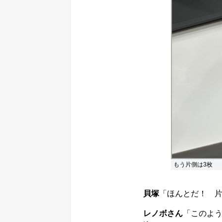
もう片側は3枚
貝塚
「ほんとだ！ 片
レノボさん
「このよ