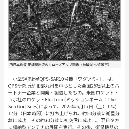
西日本鉄道 花畑駅周辺のクローズアップ画像（福岡県 久留米市）
小型SAR衛星QPS-SAR10号機「ワダツミ-Ⅰ」は、
QPS研究所が北部九州を中心とした全国25社以上のパ
ートナー企業と開発・製造したもの。米国ロケット・
ラボ社のロケットElectron (ミッションネーム：The
Sea God Sees)によって、2025年5月17日（土）17時
17分（日本時間）に打ち上げられ、約50分後に衛星分
離に成功。その約30分後に初交信に成功し、翌日夕方
に収納型アンテナの展開を実行。その後、衛星機器の