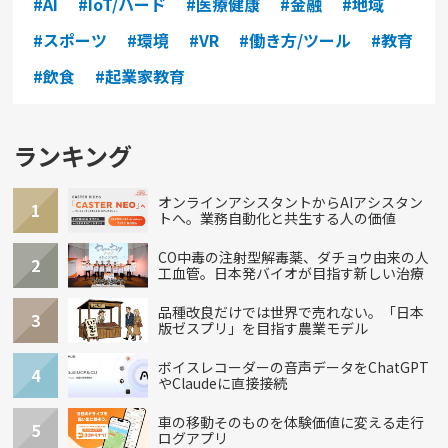
#AI
#IoT/ハード
#医療健康
#金融
#地域
#スポーツ
#環境
#VR
#働き方/ツール
#教育
#飲食
#起業家教育
ランキング
オンラインアシスタントからAIアシスタン
1
トへ。業務自動化と共生する人の価値
CO中毒の注射型解毒薬、ダチョウ由来の人
2
工血管。日本発バイオが目指す新しい治療
品種改良だけでは世界で売れない。「日本
3
版ゼスプリ」を目指す農業モデル
ボイスレコーダーの音声データをChatGPT
4
やClaudeに直接接続
車の移動そのものを体験価値に変える走行
5
ログアプリ