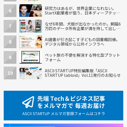
研究力はあるが、世界企業になれない。
6
StartX創業者が狙う、日本ディープテック
の再設計
なぜ6年間、犬版が出なかったのか。飼猫6
7
万匹のデータ所有企業が満を持して出し
た“犬用”「うちの子」の首輪
AI選書が引き起こす子どもの図書館回帰。
8
デジタル領域から公共インフラへ
ペット旅の不便を解消する特化型プラット
9
フォーム
ASCII STARTUP特別編集版「ASCII
10
STARTUP tabloid」Vol.11発行のお知らせ