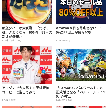
新型タバコが大反響！「たばこ
Amazon今日も見逃せない！8
税、さようなら」600円→83円の
0%OFF以上が続々登場
新型が爆売れ
PR(株式会社HAL)
PR(Amazon)
アマゾンで大人気！血圧対策は
『Palworld / パルワールド』の
コーヒーに足してみて
正式版となる『パルワールド：1.
0』が本...
PR(森永乳業)
2026年7月10日