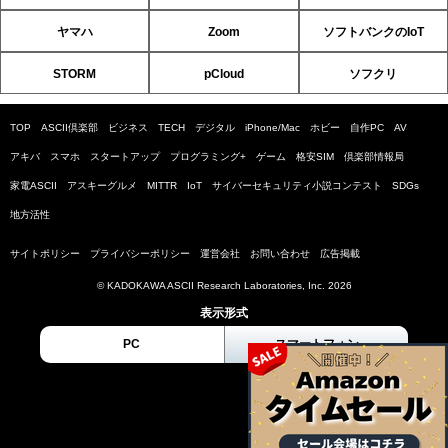
ヤマハ
Zoom
ソフトバンクのIoT
STORM
pCloud
ソフクリ
TOP
ASCII倶楽部
ビジネス
TECH
デジタル
iPhone/Mac
ホビー
自作PC
AV
アキバ
スマホ
スタートアップ
プログラミング+
ゲーム
格安SIM
倶楽部情報局
家電ASCII
アスキーグルメ
MITTR
IoT
サイバーセキュリティ小説コンテスト
SDGs
地方活性
サイトポリシー
プライバシーポリシー
運営会社
お問い合わせ
広告掲載
© KADOKAWA ASCII Research Laboratories, Inc. 2026
表示形式
PC
スマートフォン