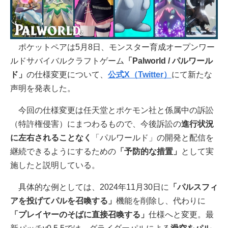
ポケットペアは5月8日、モンスター育成オープンワー
ルドサバイバルクラフトゲーム
「Palworld / パルワール
ド」
の仕様変更について、
公式X（Twitter）
にて新たな
声明を発表した。
今回の仕様変更は任天堂とポケモン社と係属中の訴訟
（特許権侵害）にまつわるもので、今後訴訟の
進行状況
に左右されることなく
「パルワールド」の開発と配信を
継続できるようにするための
「予防的な措置」
として実
施したと説明している。
具体的な例としては、2024年11月30日に
「パルスフィ
アを投げてパルを召喚する」
機能を削除し、代わりに
「プレイヤーのそばに直接召喚する」
仕様へと変更。最