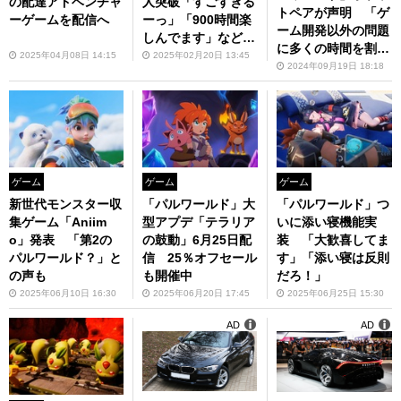
の配達アドベンチャ
人突破「すごすぎる
トペアが声明 「ゲ
ーゲームを配信へ
ーっ」「900時間楽
ーム開発以外の問題
しんでます」など祝
に多くの時間を割か
福の声相次ぐ
2025年04月08日 14:15
2025年02月20日 13:45
ざるを得ない可能性
2024年09月19日 18:18
がある状況は非常に
残念」
ゲーム
ゲーム
ゲーム
新世代モンスター収
「パルワールド」大
「パルワールド」つ
集ゲーム「Aniim
型アプデ「テラリア
いに添い寝機能実
o」発表 「第2の
の鼓動」6月25日配
装 「大歓喜してま
パルワールド？」と
信 25％オフセール
す」「添い寝は反則
の声も
も開催中
だろ！」
2025年06月10日 16:30
2025年06月20日 17:45
2025年06月25日 15:30
AD
AD