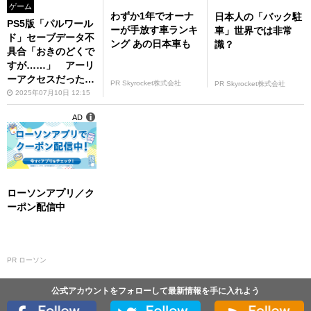
ゲーム
わずか1年でオーナ
日本人の「バック駐
PS5版「パルワール
ーが手放す車ランキ
車」世界では非常
ド」セーブデータ不
ング あの日本車も
識？
具合「おきのどくで
すが……」 アーリ
ーアクセスだったら
PR Skyrocket株式会社
PR Skyrocket株式会社
許される？
2025年07月10日 12:15
AD
ローソンアプリ／ク
ーポン配信中
PR ローソン
公式アカウントをフォローして最新情報を手に入れよう