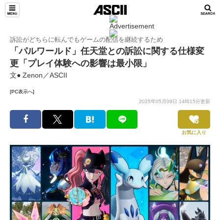
訴訟がどちらに転んでもゲームの配信を継続するため
「パルワールド」任天堂との訴訟に関する仕様変
更「プレイ体験への影響は最小限」
文● Zenon／ASCII
[PC表示へ]
2025年05月09日 14時15分更新
お気に入り