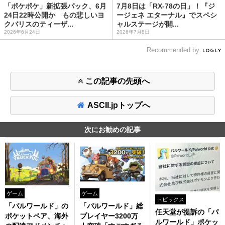
「ポケポケ」新拡張パック、6月
7月8日は「RX-78の日」！『ジ
24日22時公開か もの悲しいヨ
ージェネ エターナル』でスペシ
クバリスのティーザ...
ャルステージが開...
2026年6月24日
2026年7月8日
Recommended by
この記事の先頭へ
ASCII.jpトップへ
次にお勧めの記事
ゲーム
ゲーム
トピックス
「パルワールド」の
「パルワールド」総
任天堂が提訴の「パ
ポケットペア、海外
プレイヤー3200万
ルワールド」ポケッ