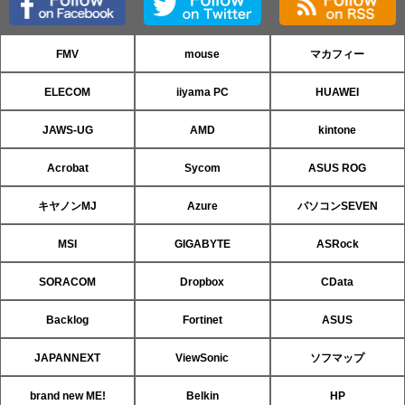
FMV
mouse
マカフィー
ELECOM
iiyama PC
HUAWEI
JAWS-UG
AMD
kintone
Acrobat
Sycom
ASUS ROG
キヤノンMJ
Azure
パソコンSEVEN
MSI
GIGABYTE
ASRock
SORACOM
Dropbox
CData
Backlog
Fortinet
ASUS
JAPANNEXT
ViewSonic
ソフマップ
brand new ME!
Belkin
HP