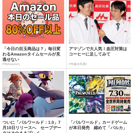
「今日の目玉商品は？」毎日変
アマゾンで大人気！血圧対策は
わるAmazonタイムセールが見
コーヒーに足してみて
逃せない
PR(Amazon)
PR(森永乳業)
ついに「パルワールド：1.0」7
「パルワールド」カードゲーム
月10日リリースへ セーブデー
が本日発売 縮めて「パルカ」
タはそのままプレイ...