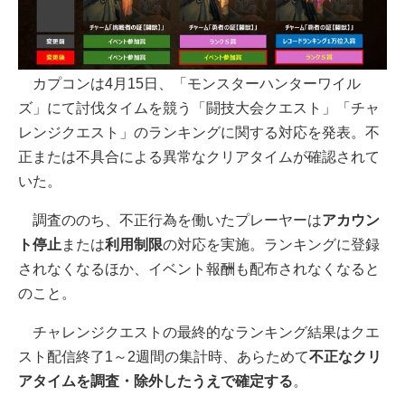
カプコンは4月15日、「モンスターハンターワイル
ズ」にて討伐タイムを競う「闘技大会クエスト」「チャ
レンジクエスト」のランキングに関する対応を発表。不
正または不具合による異常なクリアタイムが確認されて
いた。
調査ののち、不正行為を働いたプレーヤーは
アカウン
ト停止
または
利用制限
の対応を実施。ランキングに登録
されなくなるほか、イベント報酬も配布されなくなると
のこと。
チャレンジクエストの最終的なランキング結果はクエ
スト配信終了1～2週間の集計時、あらためて
不正なクリ
アタイムを調査・除外したうえで確定する
。