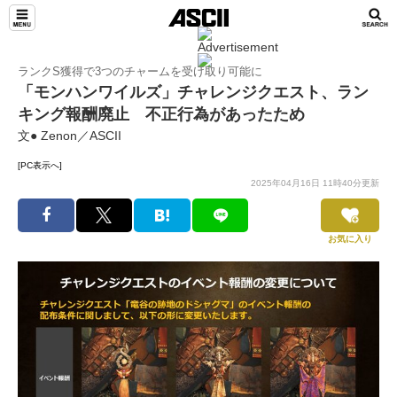
ランクS獲得で3つのチャームを受け取り可能に
「モンハンワイルズ」チャレンジクエスト、ラン
キング報酬廃止 不正行為があったため
文● Zenon／ASCII
[PC表示へ]
2025年04月16日 11時40分更新
お気に入り