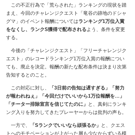
この不正行為で「荒らされた」ランキングの現状を踏
まえ、今回のチャレンジクエスト「竜谷の跡地のドシャ
グマ」のイベント報酬については
ランキング1万位入賞
をなくし、ランクS獲得で配布される
よう、条件を変更
する。
今後の「チャレンジクエスト」「フリーチャレンジク
エスト」のレコードランキング1万位入賞の報酬につい
ても、廃止を決定。報酬の新たな配布条件は決まり次第
告知するとのこと。
この対応に対し、
「3日前の告知は遅すぎる」「努力
が報われねぇ」「今回だけでいいから1万位報酬を…」
「チーター排除宣言を信じてたのに」
と、真剣にランキ
ング入りを努力してきたプレーヤーからは批判の声も。
一方で、
「Sランクでいいなら頑張るか」
と、クエス
トへのモチベーションが上がった層も少なからずいる模