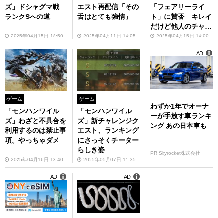
ズ」ドシャグマ戦
エスト再配信「その
「フェアリーライ
ランクSへの道
舌はとても強情」
ト」に賛否 キレイ
だけど他人のチャー
ムは非表示にした
2025年04月15日 18:50
2025年04月11日 14:05
2025年04月15日 14:00
い…
AD
ゲーム
ゲーム
わずか1年でオーナ
「モンハンワイル
「モンハンワイル
ーが手放す車ランキ
ズ」わざと不具合を
ズ」新チャレンジク
ング あの日本車も
利用するのは禁止事
エスト、ランキング
項。やっちゃダメ
にさっそくチーター
らしき姿
PR Skyrocket株式会社
2025年04月16日 13:40
2025年05月07日 11:35
AD
AD