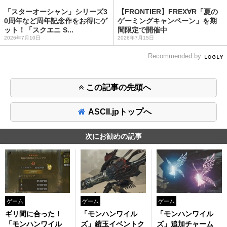
「スターオーシャン」シリーズ3
【FRONTIER】FREX∀R「夏の
0周年など周年記念作をお得にゲ
ゲーミングキャンペーン」を期
ット！「スクエニ S...
間限定で開催中
2026年7月10日
2026年7月15日
Recommended by
この記事の先頭へ
ASCII.jpトップへ
次にお勧めの記事
ゲーム
ゲーム
ゲーム
ギリ間に合った！
「モンハンワイル
「モンハンワイル
「モンハンワイル
ズ」鎧玉イベントク
ズ」追加チャーム