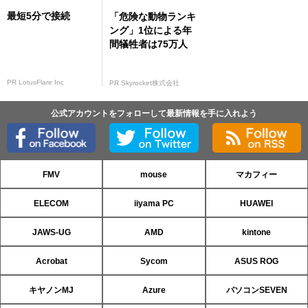
最短5分で接続
「危険な動物ランキ
ング」1位による年
間犠牲者は75万人
PR LotusFlare Inc
PR Skyrocket株式会社
公式アカウントをフォローして最新情報を手に入れよう
FMV
mouse
マカフィー
ELECOM
iiyama PC
HUAWEI
JAWS-UG
AMD
kintone
Acrobat
Sycom
ASUS ROG
キヤノンMJ
Azure
パソコンSEVEN