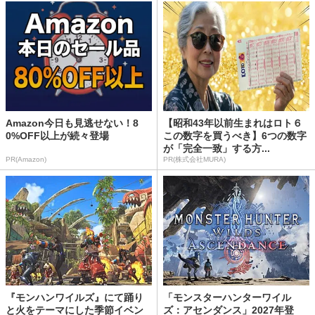
Amazon今日も見逃せない！8
【昭和43年以前生まれはロト６
0%OFF以上が続々登場
この数字を買うべき】6つの数字
が「完全一致」する方...
PR(Amazon)
PR(株式会社MURA)
『モンハンワイルズ』にて踊り
「モンスターハンターワイル
と火をテーマにした季節イベン
ズ：アセンダンス」2027年登