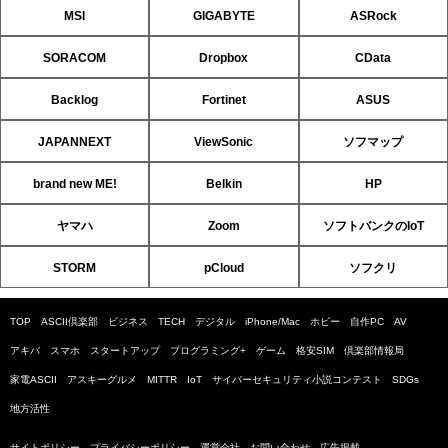
MSI
GIGABYTE
ASRock
SORACOM
Dropbox
CData
Backlog
Fortinet
ASUS
JAPANNEXT
ViewSonic
ソフマップ
brand new ME!
Belkin
HP
ヤマハ
Zoom
ソフトバンクのIoT
STORM
pCloud
ソフクリ
TOP
ASCII倶楽部
ビジネス
TECH
デジタル
iPhone/Mac
ホビー
自作PC
AV
アキバ
スマホ
スタートアップ
プログラミング+
ゲーム
格安SIM
倶楽部情報局
家電ASCII
アスキーグルメ
MITTR
IoT
サイバーセキュリティ小説コンテスト
SDGs
地方活性
サイトポリシー
プライバシーポリシー
運営会社
お問い合わせ
広告掲載