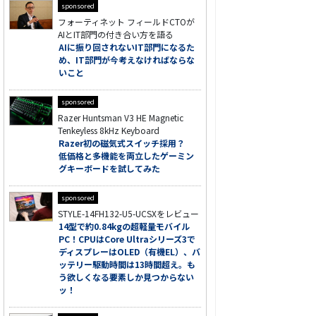
sponsored
フォーティネット フィールドCTOが
AIとIT部門の付き合い方を語る
AIに振り回されないIT部門になるた
め、IT部門が今考えなければならな
いこと
sponsored
Razer Huntsman V3 HE Magnetic
Tenkeyless 8kHz Keyboard
Razer初の磁気式スイッチ採用？
低価格と多機能を両立したゲーミン
グキーボードを試してみた
sponsored
STYLE-14FH132-U5-UCSXをレビュー
14型で約0.84kgの超軽量モバイル
PC！CPUはCore Ultraシリーズ3で
ディスプレーはOLED（有機EL）、バ
ッテリー駆動時間は13時間超え。も
う欲しくなる要素しか見つからない
ッ！