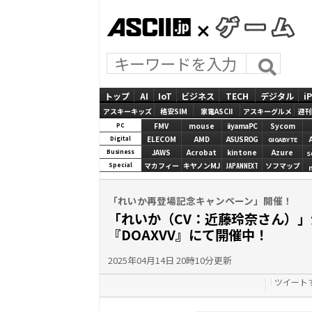
ASCII.jp
GAMES
トップ
AI
IoT
ビジネス
TECH
デジタル
i
アスキーキッズ
格安SIM
家電ASCII
アスキーグルメ
週刊
FMV
mouse
iiyamaPC
Sycom
PC
ELECOM
AMD
ASUS ROG
Digital
GIGABYTE
JAWS
Acrobat
kintone
Azure
Business
S
マカフィー
キヤノンMJ
JAPANNEXT
ソフマップ
Special
「れいか再登場記念キャンペーン」開催！
「れいか（CV：近藤玲奈さん）
『DOAXVV』にて開催中！
2025年04月14日 20時10分更新
ツイート