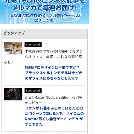
ピックアップ
sponsored
才色兼備なヤマハの無線APはモダン
なオフィスに最適 これなら違和感
なし！
無線APにデザインは不要ですか？
ブラックスケルトンモデルは今どき
のオフィスにめちゃなじむんです
sponsored
Silent Master Noctua Edition X870A
をレビュー
ファンが12基もあるのにほとんどの
活用シーンで35dB以下、サイコムの
Noctua尽くし静音ゲーミングPCが
すごすぎた