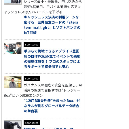
シリーズ最小・最軽量、申し込みから
最短4営業日。モバイル通信対応でキ
ャッシュレス導入のハードルを下げる
キャッシュレス決済の利用シーンを
広げる 三井住友カードの「stera
terminal light」とソフトバンクの
IoT回線
sponsored
手ぶらで挑戦できるアプライド豊田
店の自作PC組み立てイベントで感動
の完成体験を！ プロのスタッフによ
るサポートで初参加でも安心
sponsored
ガバナンスの徹底で安全を担保し、AI
活用の促進で目指すのは“トレジャー
Box”という成長エンジン
“120TB消失危機”を救ったBox。ゼ
ネラルが挑むグローバルデータ統合
の舞台裏
sponsored