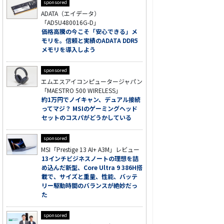
sponsored
ADATA（エイデータ）
「AD5U480016G-D」
価格高騰の今こそ「安心できる」メ
モリを。信頼と実績のADATA DDR5
メモリを導入しよう
sponsored
エムエスアイコンピュータージャパン
「MAESTRO 500 WIRELESS」
約1万円でノイキャン、デュアル接続
ってマジ？ MSIのゲーミングヘッド
セットのコスパがどうかしている
sponsored
MSI「Prestige 13 AI+ A3M」レビュー
13インチビジネスノートの理想を詰
め込んだ新型、Core Ultra 9 386H搭
載で、サイズと重量、性能、バッテ
リー駆動時間のバランスが絶妙だっ
た
sponsored