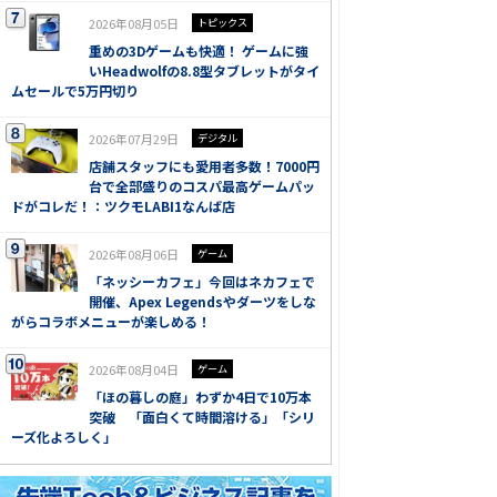
2026年08月05日
トピックス
重めの3Dゲームも快適！ ゲームに強
いHeadwolfの8.8型タブレットがタイ
ムセールで5万円切り
2026年07月29日
デジタル
店舗スタッフにも愛用者多数！7000円
台で全部盛りのコスパ最高ゲームパッ
ドがコレだ！：ツクモLABI1なんば店
2026年08月06日
ゲーム
「ネッシーカフェ」今回はネカフェで
開催、Apex Legendsやダーツをしな
がらコラボメニューが楽しめる！
2026年08月04日
ゲーム
「ほの暮しの庭」わずか4日で10万本
突破 「面白くて時間溶ける」「シリ
ーズ化よろしく」