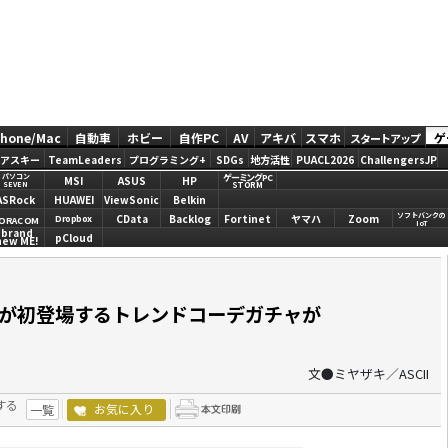
Phone/Mac
自動車
ホビー
自作PC
AV
アキバ
スマホ
ゲ
スタートアップ
アスキー
TeamLeaders
プログラミング+
SDGs
地方活性
PUACL2026
ChallengersJP
ゲーミングPC
パソコン
MSI
ASUS
HP
STORM
SEVEN
ASRock
HUAWEI
ViewSonic
Belkin
ソフトバンクの
CData
Backlog
Fortinet
ヤマハ
Zoom
Dropbox
ORACOM
IoT
brand
pCloud
new ME!
」が初登場するトレンドコーデガチャが
文●ミヤザキ／ASCII
する
お気に入り
一覧