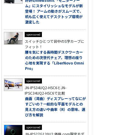
好評のViewSonic「モニターアー
ム」にスタイリッシュなモデルが新
登場！ アームの動きがスムーズで、
机も広く使えてデスクトップ環境が
激変した
sponsored
スイッチひとつで背中のS字カーブに
フィット！
腰を気にする長時間デスクワーカー
のための次世代チェア。理想の座り
心地を実現する「LiberNovo Omni
Pro」
sponsored
JN-IPS34UQ2-HSC6とJN-
IPSC34UQ2-HSC6で比較
曲面（湾曲）ディスプレーってなにが
すごいの？一般的な平面モデルとの
見え方の違いや曲率（R）の意味、選
び方を解説
sponsored
JN-IPS27G120U2 価格.com限定モデ