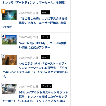
Storeで「アートディンク サマーセール」を開催
2026年08月03日
ゲーム
「ほの暮しの庭」ついに不具合すら怪
異扱いされる ユーザー評価は“非常
に好評”
2026年08月05日
ゲーム
Switch 2版「FF14」、ロード時間長
い問題に公式がアンサー
2026年08月04日
ゲーム
わんこがかわいい「ビースト・オブ・
リンカネーション」本日発売 「ずっ
と楽しみにしてたんだ！」「パリィ多めで気持ちい
い」
2026年07月31日
デジタル
98%レイアウト＆ガスケットマウント
採用！トレンドを凝縮したゲーミング
キーボード「G316 X 98」：ソフマップ なんば店