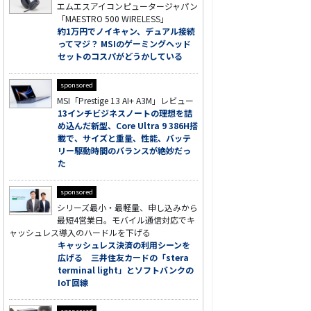
エムエスアイコンピュータージャパン
「MAESTRO 500 WIRELESS」
約1万円でノイキャン、デュアル接続
ってマジ？ MSIのゲーミングヘッド
セットのコスパがどうかしている
sponsored
MSI「Prestige 13 AI+ A3M」レビュー
13インチビジネスノートの理想を詰
め込んだ新型、Core Ultra 9 386H搭
載で、サイズと重量、性能、バッテ
リー駆動時間のバランスが絶妙だっ
た
sponsored
シリーズ最小・最軽量、申し込みから
最短4営業日。モバイル通信対応でキ
ャッシュレス導入のハードルを下げる
キャッシュレス決済の利用シーンを
広げる 三井住友カードの「stera
terminal light」とソフトバンクの
IoT回線