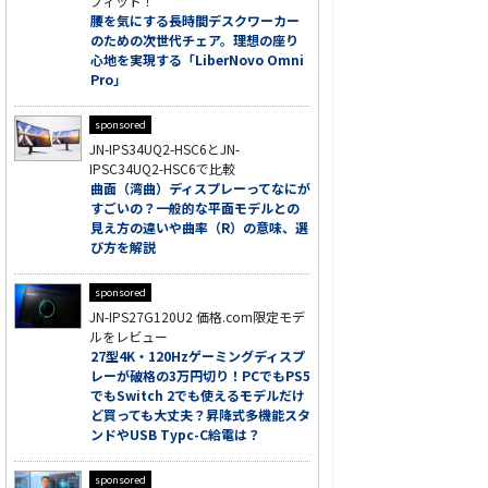
フィット！
腰を気にする長時間デスクワーカー
のための次世代チェア。理想の座り
心地を実現する「LiberNovo Omni
Pro」
sponsored
JN-IPS34UQ2-HSC6とJN-
IPSC34UQ2-HSC6で比較
曲面（湾曲）ディスプレーってなにが
すごいの？一般的な平面モデルとの
見え方の違いや曲率（R）の意味、選
び方を解説
sponsored
JN-IPS27G120U2 価格.com限定モデ
ルをレビュー
27型4K・120Hzゲーミングディスプ
レーが破格の3万円切り！PCでもPS5
でもSwitch 2でも使えるモデルだけ
ど買っても大丈夫？昇降式多機能スタ
ンドやUSB Typc-C給電は？
sponsored