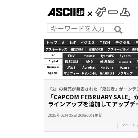
ASCII.jp
GAMES
トップ
AI
IoT
ビジネス
TECH
デジタル
i
アスキーキッズ
格安SIM
家電ASCII
アスキーグルメ
週刊
FMV
mouse
iiyamaPC
Sycom
PC
ELECOM
AMD
ASUS ROG
Digital
GIGABYTE
JAWS
Acrobat
kintone
Azure
Business
S
マカフィー
キヤノンMJ
JAPANNEXT
ソフマップ
Special
『2』の発売が発表された『鬼武者』がニンテ
「CAPCOM FEBRUARY SALE
ラインアップを追加してアップデ
2025年02月05日 20時00分更新
ツイート