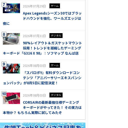
2026年07月29日
ゲーム
Apex Legendsシーズン30ではブラッ
ドハウンドを強化、ワールズエッジは
夜に
2026年07月31日
デジタル
98%レイアウト＆ガスケットマウント
採用！トレンドを凝縮したゲーミング
キーボード「G316 X 98」：ソフマップ なんば店
2026年08月03日
ゲーム
『スパロボY』有料ダウンロードコン
テンツ「アニバーサリーエキスパンシ
ョンパック」が8月5日に配信決定！
2026年08月03日
デジタル
CORSAIRの最新最強仕様ゲーミング
キーボードがやってきた！ その実力は
本物か？ もちろん実際に試してみたぞ