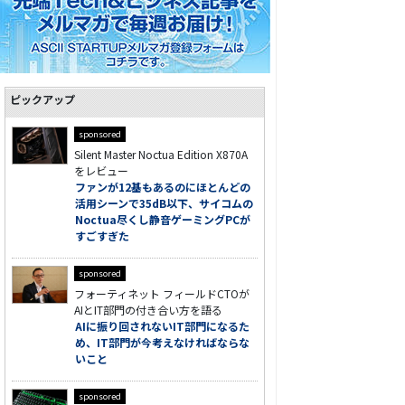
ピックアップ
sponsored
Silent Master Noctua Edition X870A
をレビュー
ファンが12基もあるのにほとんどの
活用シーンで35dB以下、サイコムの
Noctua尽くし静音ゲーミングPCが
すごすぎた
sponsored
フォーティネット フィールドCTOが
AIとIT部門の付き合い方を語る
AIに振り回されないIT部門になるた
め、IT部門が今考えなければならな
いこと
sponsored