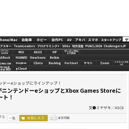
Phone/Mac
自動車
ホビー
自作PC
AV
アキバ
スマホ
ゲ
スタートアップ
アスキー
TeamLeaders
プログラミング+
SDGs
地方活性
PUACL2026
ChallengersJP
ゲーミングPC
パソコン
MSI
ASUS
HP
STORM
SEVEN
ASRock
HUAWEI
ViewSonic
Belkin
ソフトバンクの
CData
Backlog
Fortinet
ヤマハ
Zoom
Dropbox
ORACOM
IoT
brand
pCloud
new ME!
ンドーeショップにラインアップ！
」がニンテンドーeショップとXbox Games Storeに
ート！
文●ミヤザキ／ASCII
する
お気に入り
一覧