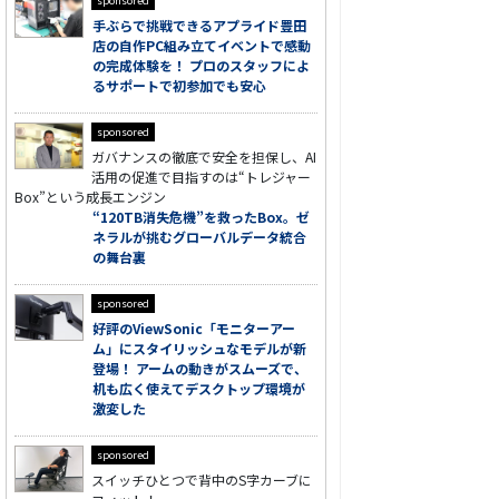
sponsored
手ぶらで挑戦できるアプライド豊田
店の自作PC組み立てイベントで感動
の完成体験を！ プロのスタッフによ
るサポートで初参加でも安心
sponsored
ガバナンスの徹底で安全を担保し、AI
活用の促進で目指すのは“トレジャー
Box”という成長エンジン
“120TB消失危機”を救ったBox。ゼ
ネラルが挑むグローバルデータ統合
の舞台裏
sponsored
好評のViewSonic「モニターアー
ム」にスタイリッシュなモデルが新
登場！ アームの動きがスムーズで、
机も広く使えてデスクトップ環境が
激変した
sponsored
スイッチひとつで背中のS字カーブに