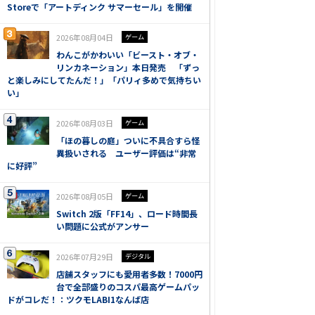
Storeで「アートディンク サマーセール」を開催
2026年08月04日
ゲーム
わんこがかわいい「ビースト・オブ・
リンカネーション」本日発売 「ずっ
と楽しみにしてたんだ！」「パリィ多めで気持ちい
い」
2026年08月03日
ゲーム
「ほの暮しの庭」ついに不具合すら怪
異扱いされる ユーザー評価は“非常
に好評”
2026年08月05日
ゲーム
Switch 2版「FF14」、ロード時間長
い問題に公式がアンサー
2026年07月29日
デジタル
店舗スタッフにも愛用者多数！7000円
台で全部盛りのコスパ最高ゲームパッ
ドがコレだ！：ツクモLABI1なんば店