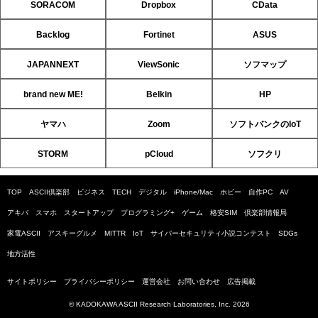
SORACOM
Dropbox
CData
Backlog
Fortinet
ASUS
JAPANNEXT
ViewSonic
ソフマップ
brand new ME!
Belkin
HP
ヤマハ
Zoom
ソフトバンクのIoT
STORM
pCloud
ソフクリ
TOP
ASCII倶楽部
ビジネス
TECH
デジタル
iPhone/Mac
ホビー
自作PC
AV
アキバ
スマホ
スタートアップ
プログラミング+
ゲーム
格安SIM
倶楽部情報局
家電ASCII
アスキーグルメ
MITTR
IoT
サイバーセキュリティ小説コンテスト
SDGs
地方活性
サイトポリシー
プライバシーポリシー
運営会社
お問い合わせ
広告掲載
© KADOKAWA ASCII Research Laboratories, Inc. 2026