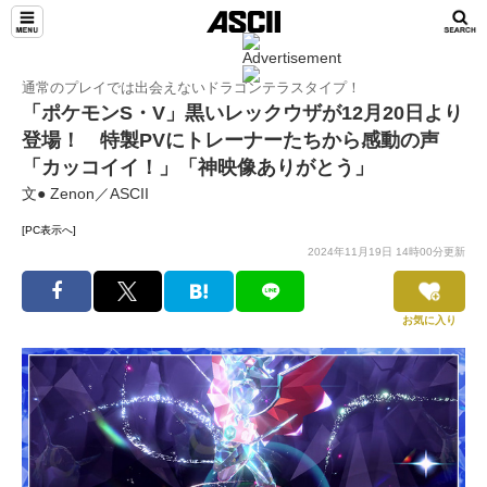
通常のプレイでは出会えないドラゴンテラスタイプ！
「ポケモンS・V」黒いレックウザが12月20日より
登場！ 特製PVにトレーナーたちから感動の声
「カッコイイ！」「神映像ありがとう」
文● Zenon／ASCII
[PC表示へ]
2024年11月19日 14時00分更新
お気に入り