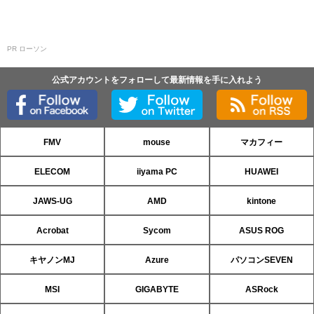
PR ローソン
公式アカウントをフォローして最新情報を手に入れよう
FMV
mouse
マカフィー
ELECOM
iiyama PC
HUAWEI
JAWS-UG
AMD
kintone
Acrobat
Sycom
ASUS ROG
キヤノンMJ
Azure
パソコンSEVEN
MSI
GIGABYTE
ASRock