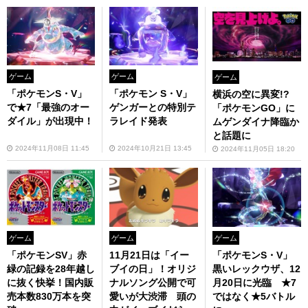
ゲーム
ゲーム
ゲーム
「ポケモンS・V」
「ポケモン S・V」
横浜の空に異変!?
で★7「最強のオー
ゲンガーとの特別テ
「ポケモンGO」に
ダイル」が出現中！
ラレイド発表
ムゲンダイナ降臨か
と話題に
2024年11月08日 11:45
2024年10月21日 13:45
2024年11月05日 18:20
ゲーム
ゲーム
ゲーム
「ポケモンSV」赤
11月21日は「イー
「ポケモンS・V」
緑の記録を28年越し
ブイの日」！オリジ
黒いレックウザ、12
に抜く快挙！国内販
ナルソング公開で可
月20日に光臨 ★7
売本数830万本を突
愛いが大渋滞 頭の
ではなく★5バトル