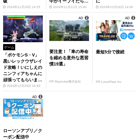
破
中がイーブイだらけ
に
に
2024年11月19日 14:25
2024年11月21日 15:40
2024年12月16日 14:00
AD
AD
ゲーム
要注意！「車の寿命
最短5分で接続
「ポケモンS・V」
を縮める意外な悪習
黒いレックウザレイ
慣19選」
ド攻略！いにしえの
ニンフィアちゃんに
頑張ってもらいまし
PR Skyrocket株式会社
PR LotusFlare Inc
た
2024年12月20日 16:40
AD
ローソンアプリ／ク
ーポン配信中