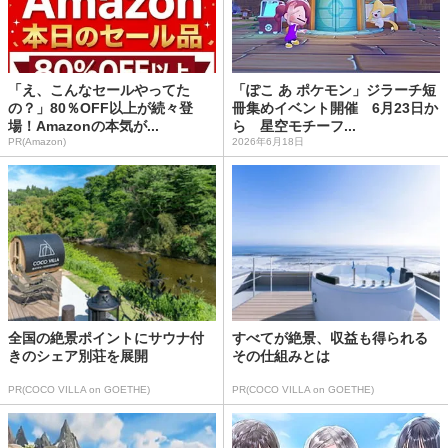
「え、こんなセールやってた
「ぽこ あ ポケモン」ジラーチ短
の？」80％OFF以上が続々登
冊集めイベント開催 6月23日か
場！Amazonの本気が...
ら 星空モチーフ...
PR(Amazon)
2026年6月18日
全国の絶景ポイントにサウナ付
すべてが絶景、収益も得られる
きのシェア別荘を展開
その仕組みとは
PR(COCO VILLA on GOETHE)
PR(COCO VILLA on GOETHE)