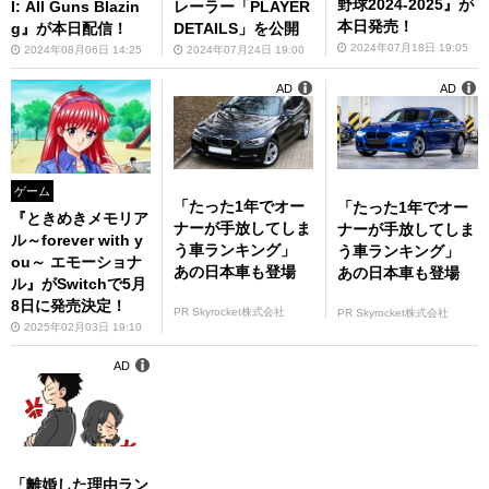
野球2024-2025』が
I: All Guns Blazin
レーラー「PLAYER
本日発売！
g』が本日配信！
DETAILS」を公開
2024年07月18日 19:05
2024年08月06日 14:25
2024年07月24日 19:00
AD
AD
ゲーム
「たった1年でオー
「たった1年でオー
『ときめきメモリア
ナーが手放してしま
ナーが手放してしま
ル～forever with y
う車ランキング」
う車ランキング」
ou～ エモーショナ
あの日本車も登場
あの日本車も登場
ル』がSwitchで5月
8日に発売決定！
PR Skyrocket株式会社
PR Skyrocket株式会社
2025年02月03日 19:10
AD
「離婚した理由ラン