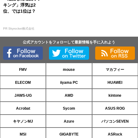
キング」浮気は2
位、では1位は？
PR Skyrocket株式会社
公式アカウントをフォローして最新情報を手に入れよう
FMV
mouse
マカフィー
ELECOM
iiyama PC
HUAWEI
JAWS-UG
AMD
kintone
Acrobat
Sycom
ASUS ROG
キヤノンMJ
Azure
パソコンSEVEN
MSI
GIGABYTE
ASRock