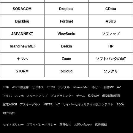
SORACOM
Dropbox
CData
Backlog
Fortinet
ASUS
JAPANNEXT
ViewSonic
ソフマップ
brand new ME!
Belkin
HP
ヤマハ
Zoom
ソフトバンクのIoT
STORM
pCloud
ソフクリ
TOP
ASCII倶楽部
ビジネス
TECH
デジタル
iPhone/Mac
ホビー
自作PC
AV
アキバ
スマホ
スタートアップ
プログラミング+
ゲーム
格安SIM
倶楽部情報局
家電ASCII
アスキーグルメ
MITTR
IoT
サイバーセキュリティ小説コンテスト
SDGs
地方活性
サイトポリシー
プライバシーポリシー
運営会社
お問い合わせ
広告掲載