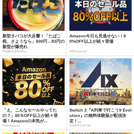
新型タバコが大反響！「たばこ
Amazon今日も見逃せない！8
税、さようなら」600円→83円の
0%OFF以上が続々登場
新型が爆売れ
PR(株式会社HAL)
PR(Amazon)
「え、こんなセールやってた
Switch 2『A列車で行こう9 Evol
の？」80％OFF以上が続々登
ution』の無料体験版が配信決
場！Amazonの本気が...
定！...
PR(Amazon)
2026年5月27日