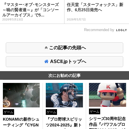
『マスター･オブ･モンスターズ
任天堂「スターフォックス」新
～暁の賢者達～』が「コンソー
作、6月25日発売へ
ルアーカイブス」で5...
2026年5月13日
2026年5月7日
Recommended by
この記事の先頭へ
ASCII.jpトップへ
次にお勧めの記事
ゲーム
ゲーム
ゲーム
シリーズ30周年記念
KONAMIの新作シュ
『プロ野球スピリッ
作品『パワフルプロ
ーティング『CYGN
ツ2024-2025』新ト