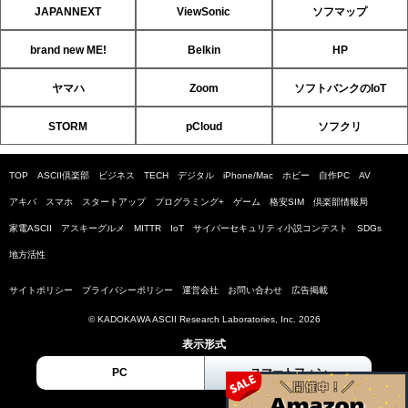
JAPANNEXT
ViewSonic
ソフマップ
brand new ME!
Belkin
HP
ヤマハ
Zoom
ソフトバンクのIoT
STORM
pCloud
ソフクリ
TOP
ASCII倶楽部
ビジネス
TECH
デジタル
iPhone/Mac
ホビー
自作PC
AV
アキバ
スマホ
スタートアップ
プログラミング+
ゲーム
格安SIM
倶楽部情報局
家電ASCII
アスキーグルメ
MITTR
IoT
サイバーセキュリティ小説コンテスト
SDGs
地方活性
サイトポリシー
プライバシーポリシー
運営会社
お問い合わせ
広告掲載
© KADOKAWA ASCII Research Laboratories, Inc. 2026
表示形式
PC
スマートフォン