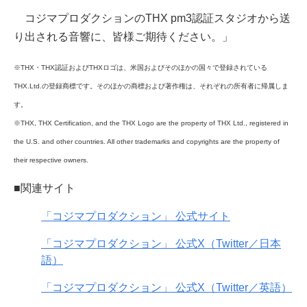
コジマプロダクションのTHX pm3認証スタジオから送
り出される音響に、皆様ご期待ください。」
※THX・THX認証およびTHXロゴは、米国およびそのほかの国々で登録されている
THX.Ltd.の登録商標です。そのほかの商標および著作権は、それぞれの所有者に帰属しま
す。
※THX, THX Certification, and the THX Logo are the property of THX Ltd., registered in
the U.S. and other countries. All other trademarks and copyrights are the property of
their respective owners.
■関連サイト
「コジマプロダクション」 公式サイト
「コジマプロダクション」 公式X（Twitter／日本
語）
「コジマプロダクション」 公式X（Twitter／英語）