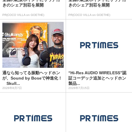
きのシェア別荘を展開
きのシェア別荘を展開
PR(COCO VILLA on GOETHE)
PR(COCO VILLA on GOETHE)
通なら知ってる振動ヘッドホン
“Hi-Res AUDIO WIRELESS”認
が、Sound by Boseで神進化！
証コーデック追加とヘッドホン
Skull...
製品...
2026年8月7日
2026年7月15日