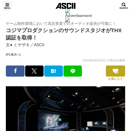
ゲーム制作環境において高忠実度でのオーディオ提供が可能に！
コジマプロダクションのサウンドスタジオがTHX
認証を取得！
文● ミヤザキ／ASCII
[PC表示へ]
2024年06月13日 17時25分更新
お気に入り