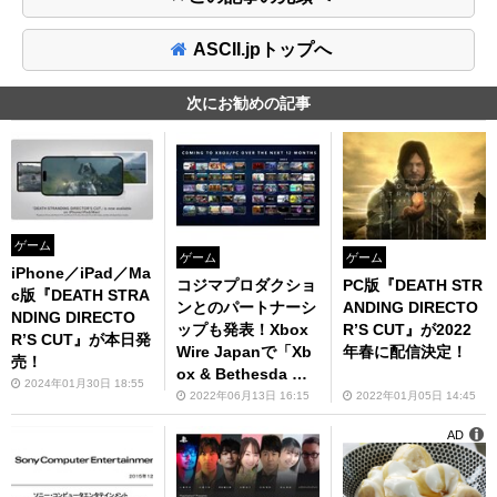
ASCII.jpトップへ
次にお勧めの記事
ゲーム
ゲーム
ゲーム
iPhone／iPad／Ma
コジマプロダクショ
PC版『DEATH STR
c版『DEATH STRA
ンとのパートナーシ
ANDING DIRECTO
NDING DIRECTO
ップも発表！Xbox
R’S CUT』が2022
R’S CUT』が本日発
Wire Japanで「Xb
年春に配信決定！
売！
ox & Bethesda Ga
2024年01月30日 18:55
mes Showcase 20
2022年06月13日 16:15
2022年01月05日 14:45
22」のダイジェスト
AD
記事を公開