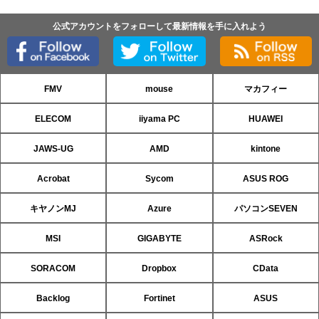
公式アカウントをフォローして最新情報を手に入れよう
FMV
mouse
マカフィー
ELECOM
iiyama PC
HUAWEI
JAWS-UG
AMD
kintone
Acrobat
Sycom
ASUS ROG
キヤノンMJ
Azure
パソコンSEVEN
MSI
GIGABYTE
ASRock
SORACOM
Dropbox
CData
Backlog
Fortinet
ASUS