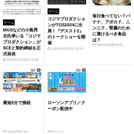
ゲーム
毎日食べてない？バ
コジマプロダクショ
ナナ、アボカド、ニ
ゲーム
ンがTGS2024に出
ンニク、腎臓のため
MGSなどの小島秀
展！『デススト2』
に避けるべき食品
夫氏率いる「コジマ
のトークショーを開
は？
プロダクション」が
催
PR Skyrocket株式会社
SCEと契約締結を正
2024年08月23日 14:20
式発表
2015年12月16日 18:30
AD
AD
最短5分で接続
ローソンアプリ／ク
ーポン配信中
PR LotusFlare Inc
PR ローソン