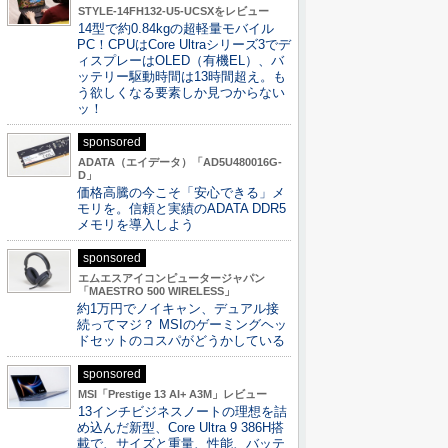
STYLE-14FH132-U5-UCSXをレビュー
14型で約0.84kgの超軽量モバイル
PC！CPUはCore Ultraシリーズ3でデ
ィスプレーはOLED（有機EL）、バ
ッテリー駆動時間は13時間超え。も
う欲しくなる要素しか見つからない
ッ！
sponsored
ADATA（エイデータ）「AD5U480016G-
D」
価格高騰の今こそ「安心できる」メ
モリを。信頼と実績のADATA DDR5
メモリを導入しよう
sponsored
エムエスアイコンピュータージャパン
「MAESTRO 500 WIRELESS」
約1万円でノイキャン、デュアル接
続ってマジ？ MSIのゲーミングヘッ
ドセットのコスパがどうかしている
sponsored
MSI「Prestige 13 AI+ A3M」レビュー
13インチビジネスノートの理想を詰
め込んだ新型、Core Ultra 9 386H搭
載で、サイズと重量、性能、バッテ