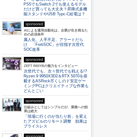
PS5でもSwitch 2でも使えるモデル
だけど買っても大丈夫？昇降式多機
能スタンドやUSB Typc-C給電は？
sponsored
AIによる運用自動化は、企業が生き残るた
めの必須条件
属人化、人手不足、アラートだら
け 「FortiSOC」が目指す次世代
SOC改革
sponsored
ZEFT R65YBの魅力をインタビュー
次世代でも、次々世代でも戦える!?
Ryzen 9 9950X3D2＆RTX 5070を搭
載するASRock尽くしのド安定ゲー
ミングPCはクリエイティブな作業も
どんとこい
sponsored
仕組みとしてはシンプルだが、業務への効
果は絶大
「現場に行くのが当たり前」を変え
たアズビルのリモート調整 効果は
プライスレス
sponsored