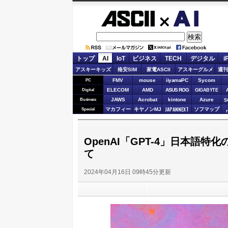
ASCII.jp
AI
トップ
AI
IoT
ビジネス
TECH
デジタル
i
アスキーキッズ
格安SIM
家電ASCII
アスキーグルメ
週刊
FMV
mouse
iiyamaPC
Sycom
PC
ELECOM
AMD
ASUS ROG
Digital
GIGABYTE
JAWS
Acrobat
kintone
Azure
Business
S
JAPANNEXT
マカフィー
キヤノンMJ
ソフマップ
Special
OpenAI「GPT-4」日本語
て
2024年04月16日 09時45分更新