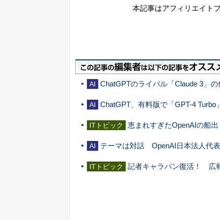
本記事はアフィリエイト
ChatGPTのライバル「Claude 
AI
ChatGPT、有料版で「GPT-4 T
AI
恵まれすぎたOpenAIの船
ITトピック
テーマは対話 OpenAI日本法人
AI
記者キャラバン復活！ 広
ITトピック