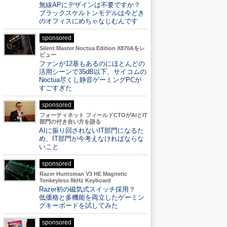
無線APにデザインは不要ですか？
ブラックスケルトンモデルは今どき
のオフィスにめちゃなじむんです
sponsored
Silent Master Noctua Edition X870Aをレ
ビュー
ファンが12基もあるのにほとんどの
活用シーンで35dB以下、サイコムの
Noctua尽くし静音ゲーミングPCが
すごすぎた
sponsored
フォーティネット フィールドCTOがAIとIT
部門の付き合い方を語る
AIに振り回されないIT部門になるた
め、IT部門が今考えなければならな
いこと
sponsored
Razer Huntsman V3 HE Magnetic
Tenkeyless 8kHz Keyboard
Razer初の磁気式スイッチ採用？
低価格と多機能を両立したゲーミン
グキーボードを試してみた
sponsored