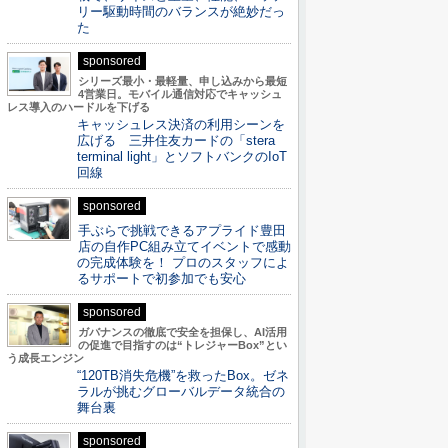
リー駆動時間のバランスが絶妙だっ
た
sponsored
シリーズ最小・最軽量、申し込みから最短
4営業日。モバイル通信対応でキャッシュ
レス導入のハードルを下げる
キャッシュレス決済の利用シーンを
広げる 三井住友カードの「stera
terminal light」とソフトバンクのIoT
回線
sponsored
手ぶらで挑戦できるアプライド豊田
店の自作PC組み立てイベントで感動
の完成体験を！ プロのスタッフによ
るサポートで初参加でも安心
sponsored
ガバナンスの徹底で安全を担保し、AI活用
の促進で目指すのは“トレジャーBox”とい
う成長エンジン
“120TB消失危機”を救ったBox。ゼネ
ラルが挑むグローバルデータ統合の
舞台裏
sponsored