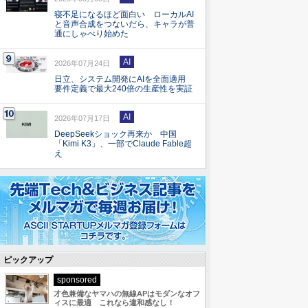
寝不足になるほど面白い ローカルAI
と音声合成をつないだら、キャラが普
通にしゃべり始めた
AI
2026年07月24日
日立、システム開発にAIを全面適用
要件定義で最大240倍の生産性を実証
AI
2026年07月17日
DeepSeekショック再来か 中国
「Kimi K3」、一部でClaude Fable超
え
ピックアップ
sponsored
才色兼備なヤマハの無線APはモダンなオフ
ィスに最適 これなら違和感なし！