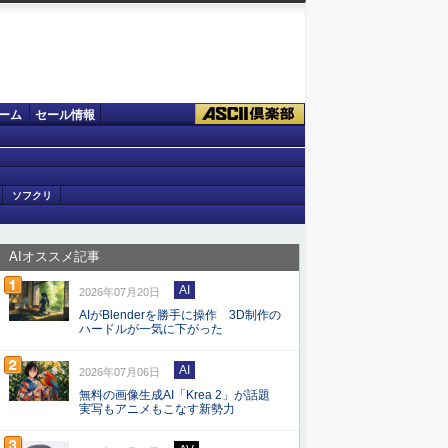
ーム
セール情報
ソフクリ
AIオススメ記事
AI
2026年07月20日
AIがBlenderを勝手に操作 3D制作の
ハードルが一気に下がった
AI
2026年07月06日
無料の画像生成AI「Krea 2」が話題
実写もアニメもこなす新勢力