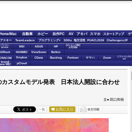
Phone/Mac
自動車
ホビー
自作PC
AV
アキバ
スマホ
ゲ
スタートアップ
アスキー
TeamLeaders
プログラミング+
SDGs
地方活性
PUACL2026
ChallengersJP
パソコン
ゲーミングPC
MSI
ASUS
HP
STORM
SEVEN
ASRock
HUAWEI
ViewSonic
Belkin
ソフトバンクの
Dropbox
CData
Backlog
Fortinet
ヤマハ
Zoom
ORACOM
IoT
brand
pCloud
new ME!
特化のカスタムモデル発表 日本法人開設に合わせ
文● 田口和裕
お気に入り
一覧