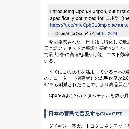
Introducing OpenAI Japan, our first 
specifically optimized for 日本語 (th
https://t.co/mIcCpbC18m
pic.twitte
— OpenAI (@OpenAI)
April 15, 2024
今回発表された「日本語に特化して最適
日本語のテキストの翻訳と要約のパフォーマ
て最大3倍の高速処理が可能。コスト効
いる。
すでにこの技術を活用している日本の英
のチューター（指導者）の説明速度が2.
47％も削減されたことで、より高品質
OpenAIはこのカスタムモデルを数か
日本の官民で普及するChatGPT
ダイキン、楽天、トヨタコネクテッドとい