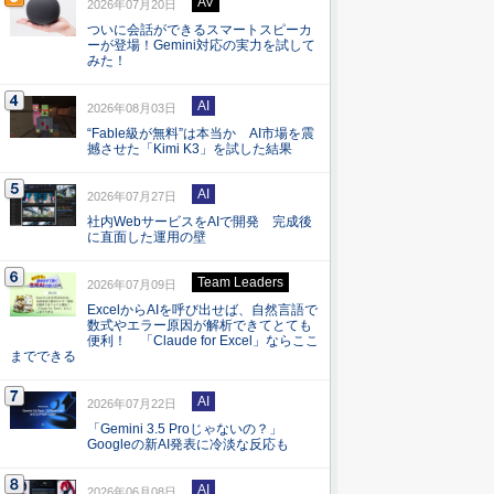
AV
2026年07月20日
ついに会話ができるスマートスピーカ
ーが登場！Gemini対応の実力を試して
みた！
AI
2026年08月03日
“Fable級が無料”は本当か AI市場を震
撼させた「Kimi K3」を試した結果
AI
2026年07月27日
社内WebサービスをAIで開発 完成後
に直面した運用の壁
Team Leaders
2026年07月09日
ExcelからAIを呼び出せば、自然言語で
数式やエラー原因が解析できてとても
便利！ 「Claude for Excel」ならここ
までできる
AI
2026年07月22日
「Gemini 3.5 Proじゃないの？」
Googleの新AI発表に冷淡な反応も
AI
2026年06月08日