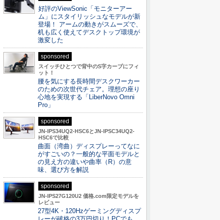
好評のViewSonic「モニターアー
ム」にスタイリッシュなモデルが新
登場！ アームの動きがスムーズで、
机も広く使えてデスクトップ環境が
激変した
sponsored
スイッチひとつで背中のS字カーブにフィ
ット！
腰を気にする長時間デスクワーカー
のための次世代チェア。理想の座り
心地を実現する「LiberNovo Omni
Pro」
sponsored
JN-IPS34UQ2-HSC6とJN-IPSC34UQ2-
HSC6で比較
曲面（湾曲）ディスプレーってなに
がすごいの？一般的な平面モデルと
の見え方の違いや曲率（R）の意
味、選び方を解説
sponsored
JN-IPS27G120U2 価格.com限定モデルを
レビュー
27型4K・120Hzゲーミングディスプ
レーが破格の3万円切り！PCでも