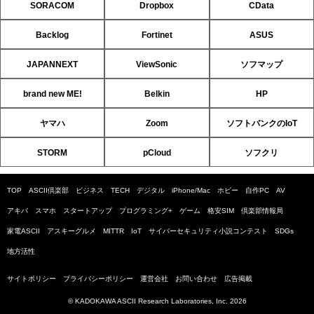
SORACOM
Dropbox
CData
Backlog
Fortinet
ASUS
JAPANNEXT
ViewSonic
ソフマップ
brand new ME!
Belkin
HP
ヤマハ
Zoom
ソフトバンクのIoT
STORM
pCloud
ソフクリ
TOP
ASCII倶楽部
ビジネス
TECH
デジタル
iPhone/Mac
ホビー
自作PC
AV
アキバ
スマホ
スタートアップ
プログラミング+
ゲーム
格安SIM
倶楽部情報局
家電ASCII
アスキーグルメ
MITTR
IoT
サイバーセキュリティ小説コンテスト
SDGs
地方活性
サイトポリシー
プライバシーポリシー
運営会社
お問い合わせ
広告掲載
© KADOKAWA ASCII Research Laboratories, Inc. 2026