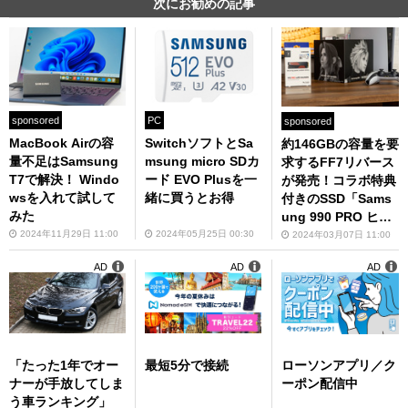
次にお勧めの記事
sponsored
PC
sponsored
MacBook Airの容
SwitchソフトとSa
約146GBの容量を要
量不足はSamsung
msung micro SDカ
求するFF7リバース
T7で解決！ Windo
ード EVO Plusを一
が発売！コラボ特典
wsを入れて試して
緒に買うとお得
付きのSSD「Sams
みた
ung 990 PRO ヒー
トシンクモデル」で
2024年11月29日 11:00
2024年05月25日 00:30
2024年03月07日 11:00
PS5のストレージを
AD
AD
AD
増強！
「たった1年でオー
最短5分で接続
ローソンアプリ／ク
ナーが手放してしま
ーポン配信中
う車ランキング」