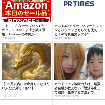
「え、こんなセールやってた
2つのコネクターでスマートフォ
の？」80％OFF以上が続々登
ンとパソコンどちらでも使え
場！Amazonの本気が...
る！AI写真編集ソフト“...
PR(Amazon)
2026年7月22日
【1ヶ月以内に大金持ちになりた
カードローン地獄の人は、消費
い人だけ見て下さい】
者金融が教えない『返済停止し
て減額・免除する方法』で...
PR(Il Sereno)
PR(渋谷法務総合事務所)