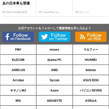
あの日本車も登場
PR Skyrocket株式会社
PR LotusFlare Inc
PR ローソン
公式アカウントをフォローして最新情報を手に入れよう
FMV
mouse
マカフィー
ELECOM
iiyama PC
HUAWEI
JAWS-UG
AMD
kintone
Acrobat
Sycom
ASUS ROG
キヤノンMJ
Azure
パソコンSEVEN
MSI
GIGABYTE
ASRock