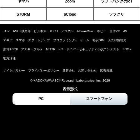
ヤマハ
Zoom
ソフトバンクのIoT
STORM
pCloud
ソフクリ
TOP
ASCII倶楽部
ビジネス
TECH
デジタル
iPhone/Mac
ホビー
自作PC
AV
アキバ
スマホ
スタートアップ
プログラミング+
ゲーム
格安SIM
倶楽部情報局
家電ASCII
アスキーグルメ
MITTR
IoT
サイバーセキュリティ小説コンテスト
SDGs
地方活性
サイトポリシー
プライバシーポリシー
運営会社
お問い合わせ
広告掲載
© KADOKAWA ASCII Research Laboratories, Inc. 2026
表示形式
PC
スマートフォン