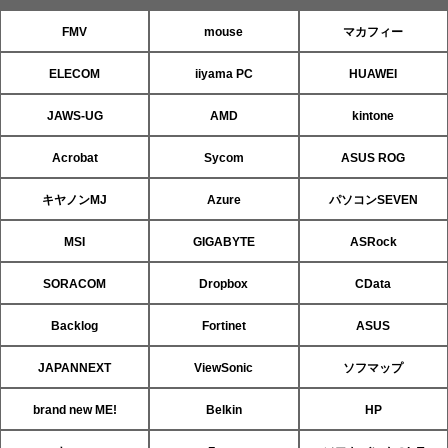
FMV
mouse
マカフィー
ELECOM
iiyama PC
HUAWEI
JAWS-UG
AMD
kintone
Acrobat
Sycom
ASUS ROG
キヤノンMJ
Azure
パソコンSEVEN
MSI
GIGABYTE
ASRock
SORACOM
Dropbox
CData
Backlog
Fortinet
ASUS
JAPANNEXT
ViewSonic
ソフマップ
brand new ME!
Belkin
HP