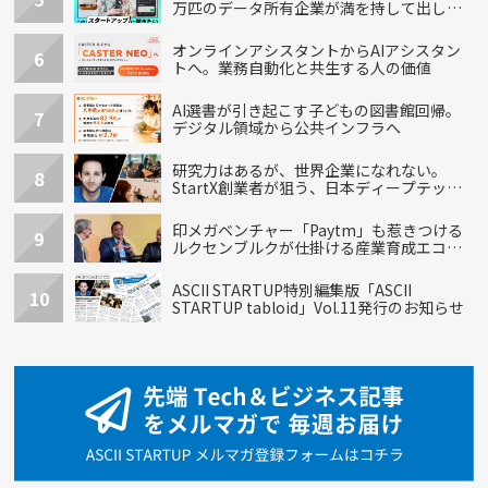
万匹のデータ所有企業が満を持して出し
た“犬用”「うちの子」の首輪
オンラインアシスタントからAIアシスタン
6
トへ。業務自動化と共生する人の価値
AI選書が引き起こす子どもの図書館回帰。
7
デジタル領域から公共インフラへ
研究力はあるが、世界企業になれない。
8
StartX創業者が狙う、日本ディープテック
の再設計
印メガベンチャー「Paytm」も惹きつける
9
ルクセンブルクが仕掛ける産業育成エコシ
ステム
ASCII STARTUP特別編集版「ASCII
10
STARTUP tabloid」Vol.11発行のお知らせ