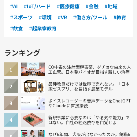
#AI
#IoT/ハード
#医療健康
#金融
#地域
#スポーツ
#環境
#VR
#働き方/ツール
#教育
#飲食
#起業家教育
ランキング
CO中毒の注射型解毒薬、ダチョウ由来の人
1
工血管。日本発バイオが目指す新しい治療
品種改良だけでは世界で売れない。「日本
2
版ゼスプリ」を目指す農業モデル
ボイスレコーダーの音声データをChatGPT
3
やClaudeに直接接続
新規事業に必要なのは「やる気や能力」で
4
はない。自社の経路依存を自覚せよ
なぜ6年間、犬版が出なかったのか。飼猫6
5