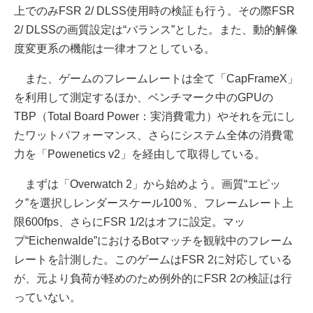
上でのみFSR 2/ DLSS使用時の検証も行う。その際FSR
2/ DLSSの画質設定は“バランス”とした。また、動的解像
度変更系の機能は一律オフとしている。
また、ゲームのフレームレートは全て「CapFrameX」
を利用して測定するほか、ベンチマーク中のGPUの
TBP（Total Board Power：実消費電力）やそれを元にし
たワットパフォーマンス、さらにシステム全体の消費電
力を「Powenetics v2」を経由して取得している。
まずは「Overwatch 2」から始めよう。画質“エピッ
ク”を選択しレンダースケール100％、フレームレート上
限600fps、さらにFSR 1/2はオフに設定。マッ
プ“Eichenwalde”におけるBotマッチを観戦中のフレーム
レートを計測した。このゲームはFSR 2に対応している
が、元より負荷が軽めのため例外的にFSR 2の検証は行
っていない。