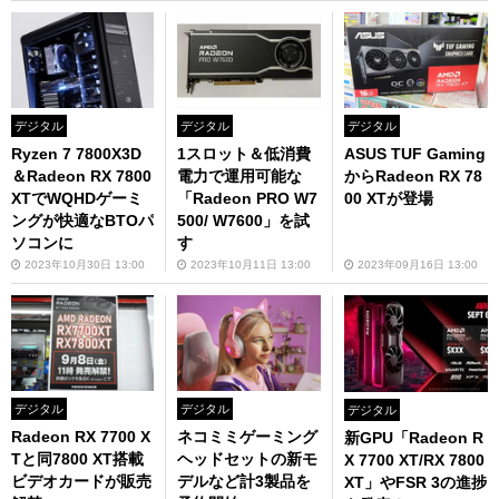
デジタル
デジタル
デジタル
Ryzen 7 7800X3D
ASUS TUF Gaming
1スロット＆低消費
＆Radeon RX 7800
からRadeon RX 78
電力で運用可能な
XTでWQHDゲーミ
00 XTが登場
「Radeon PRO W7
ングが快適なBTOパ
500/ W7600」を試
ソコンに
す
2023年10月30日 13:00
2023年09月16日 13:00
2023年10月11日 13:00
デジタル
デジタル
デジタル
Radeon RX 7700 X
ネコミミゲーミング
新GPU「Radeon R
Tと同7800 XT搭載
ヘッドセットの新モ
X 7700 XT/RX 7800
ビデオカードが販売
デルなど計3製品を
XT」やFSR 3の進捗