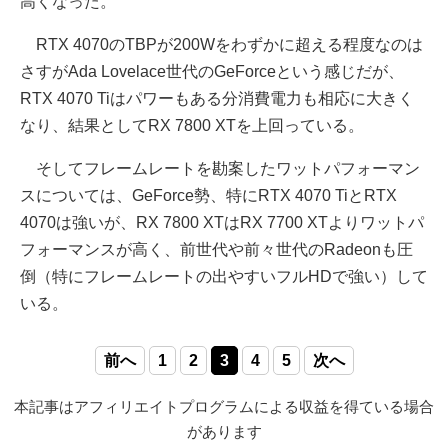
高くなった。
RTX 4070のTBPが200Wをわずかに超える程度なのは
さすがAda Lovelace世代のGeForceという感じだが、
RTX 4070 Tiはパワーもある分消費電力も相応に大きく
なり、結果としてRX 7800 XTを上回っている。
そしてフレームレートを勘案したワットパフォーマン
スについては、GeForce勢、特にRTX 4070 TiとRTX
4070は強いが、RX 7800 XTはRX 7700 XTよりワットパ
フォーマンスが高く、前世代や前々世代のRadeonも圧
倒（特にフレームレートの出やすいフルHDで強い）して
いる。
前へ
1
2
3
4
5
次へ
本記事はアフィリエイトプログラムによる収益を得ている場合
があります