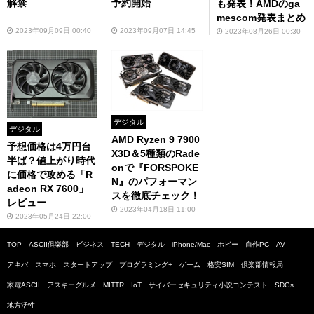
解禁
予約開始
も発表！AMDのga
mescom発表まとめ
2023年09月09日 00:40
2023年09月07日 14:45
2023年08月26日 00:30
デジタル
デジタル
AMD Ryzen 9 7900
予想価格は4万円台
X3D＆5種類のRade
半ば？値上がり時代
onで『FORSPOKE
に価格で攻める「R
N』のパフォーマン
adeon RX 7600」
スを徹底チェック！
レビュー
2023年04月18日 11:00
2023年05月24日 22:00
TOP
ASCII倶楽部
ビジネス
TECH
デジタル
iPhone/Mac
ホビー
自作PC
AV
アキバ
スマホ
スタートアップ
プログラミング+
ゲーム
格安SIM
倶楽部情報局
家電ASCII
アスキーグルメ
MITTR
IoT
サイバーセキュリティ小説コンテスト
SDGs
地方活性