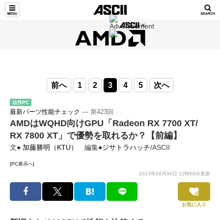
前へ
1
2
3
4
5
次へ
自作PC
最新パーツ性能チェック
― 第423回
AMDはWQHD向けGPU「Radeon RX 7700 XT/
RX 7800 XT」で優勢を取れるか？【前編】
文●
加藤勝明（KTU）
編集●
ジサトラハッチ
/ASCII
[PC表示へ]
2023年09月06日 22時00分更新
お気に入り