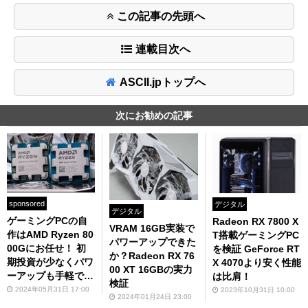
この記事の先頭へ
連載目次へ
ASCII.jpトップへ
次にお勧めの記事
sponsored
デジタル
デジタル
ゲーミングPCの⾃
Radeon RX 7800 X
VRAM 16GB実装で
作はAMD Ryzen 80
T搭載ゲーミングPC
パワーアップできた
00Gにお任せ！ 初
を検証 GeForce RT
か？Radeon RX 76
期投資が少なくパワ
X 4070より安く性能
00 XT 16GBの実力
ーアップも⼿軽でう
は比肩！
検証
れしい
2024年05月31日 17:00
2023年10月31日 10:00
2024年01月24日 23:00