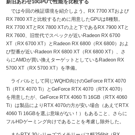
新旧あわせ10GPUで性能を比較する
では今回の検証環境を紹介しよう。RX 7700 XTおよび
RX 7800 XTと比較するために用意したGPUは8種類。
RX 7700 XTとRX 7800 XTの上と下であるRX 7900 XTと
RX 7600、旧世代でスペックが近いRadeon RX 6700
XT（RX 6700 XT）とRadeon RX 6800（RX 6800）およ
び型番が近いRadeon RX 6800 XT（RX 6800 XT）、さ
らにAMDが買い換えターゲットとしているRadeon RX
5700 XT（RX 5700 XT）を準備。
ライバルとして同じWQHD向けのGeForce RTX 4070
Ti（RTX 4070 Ti）とGeForce RTX 4070（RTX 4070）
を用意したが、GeForce RTX 4060 Ti 16GB（RTX 4060
Ti）は製品によりRTX 4070の方が安い場合（あえてRTX
4060 Ti 16GBを選ぶ意味がない！）もあること、さらに
フルHDゲーミング向けであることを考慮し除外した。
またRTX 30シリーズでメモリーバス幅256bit（RX