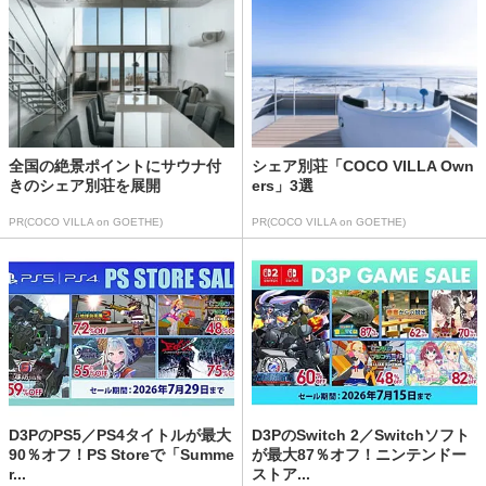
全国の絶景ポイントにサウナ付
シェア別荘「COCO VILLA Own
きのシェア別荘を展開
ers」3選
PR(COCO VILLA on GOETHE)
PR(COCO VILLA on GOETHE)
D3PのPS5／PS4タイトルが最大
D3PのSwitch 2／Switchソフト
90％オフ！PS Storeで「Summe
が最大87％オフ！ニンテンドー
r...
ストア...