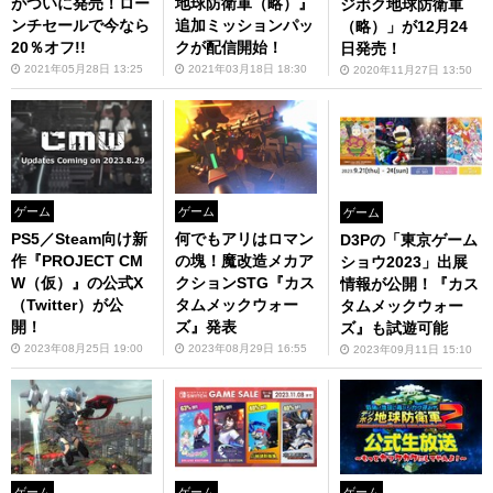
がついに発売！ロー
地球防衛軍（略）』
ジボク地球防衛軍
ンチセールで今なら
追加ミッションパッ
（略）」が12月24
20％オフ!!
クが配信開始！
日発売！
2021年05月28日 13:25
2021年03月18日 18:30
2020年11月27日 13:50
ゲーム
ゲーム
ゲーム
PS5／Steam向け新
何でもアリはロマン
D3Pの「東京ゲーム
作『PROJECT CM
の塊！魔改造メカア
ショウ2023」出展
W（仮）』の公式X
クションSTG『カス
情報が公開！『カス
（Twitter）が公
タムメックウォー
タムメックウォー
開！
ズ』発表
ズ』も試遊可能
2023年08月25日 19:00
2023年08月29日 16:55
2023年09月11日 15:10
ゲーム
ゲーム
ゲーム