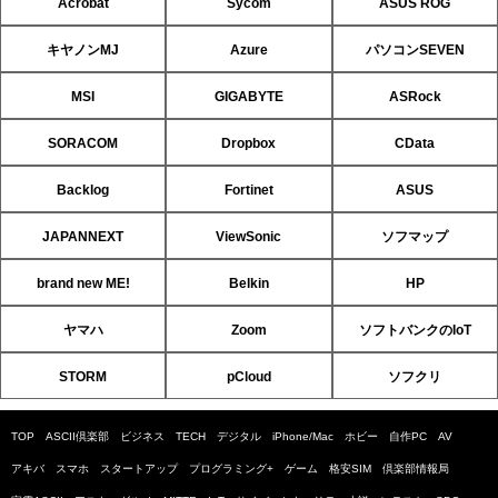
Acrobat
Sycom
ASUS ROG
キヤノンMJ
Azure
パソコンSEVEN
MSI
GIGABYTE
ASRock
SORACOM
Dropbox
CData
Backlog
Fortinet
ASUS
JAPANNEXT
ViewSonic
ソフマップ
brand new ME!
Belkin
HP
ヤマハ
Zoom
ソフトバンクのIoT
STORM
pCloud
ソフクリ
TOP
ASCII倶楽部
ビジネス
TECH
デジタル
iPhone/Mac
ホビー
自作PC
AV
アキバ
スマホ
スタートアップ
プログラミング+
ゲーム
格安SIM
倶楽部情報局