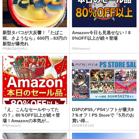
新型タバコが大反響！「たばこ
Amazon今日も見逃せない！8
税、さようなら」600円→83円の
0%OFF以上が続々登場
新型が爆売れ
PR(株式会社HAL)
PR(Amazon)
「え、こんなセールやってた
D3PのPS5／PS4ソフトが最大8
の？」80％OFF以上が続々登
7％オフ！PS Storeで「5月のお
場！Amazonの本気が...
買い得...
PR(Amazon)
2026年5月13日