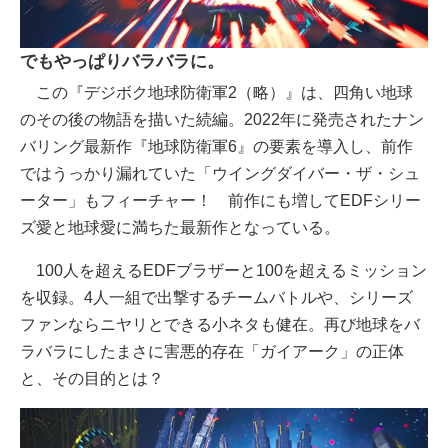
でもやっぱりバラバラに。
この『デジボク地球防衛軍2（略）』は、四角い地球
のその後の物語を描いた続編。2022年に発売されたナン
バリング最新作『地球防衛軍6』の要素を導入し、前作
ではうっかり漏れていた「ウイングダイバー・ザ・シュ
ーター」もフィーチャー！ 前作にも増してEDFシリー
ズ愛と地球愛に満ちた最新作となっている。
100人を超えるEDFブラザーと100を超えるミッション
を収録。4人一組で出撃するチームバトルや、シリーズ
ファンならニヤリとできる小ネタも健在。再び地球をバ
ラバラにしたまさに害悪的存在「ガイアーク」の正体
と、その目的とは？