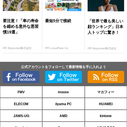
要注意！「車の寿命
最短5分で接続
「世界で最も美しい
を縮める意外な悪習
顔ランキング」日本
慣19選」
人トップに驚き！
PR Skyrocket株式会社
PR LotusFlare Inc
PR Skyrocket株式会社
公式アカウントをフォローして最新情報を手に入れよう
FMV
mouse
マカフィー
ELECOM
iiyama PC
HUAWEI
JAWS-UG
AMD
kintone