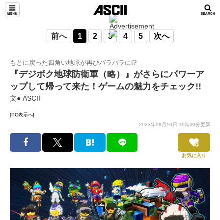
前へ
1
2
3
4
5
次へ
もとに戻った四角い地球が再びバラバラに!?
『デジボク地球防衛軍（略）』がさらにパワーア
ップして帰って来た！ゲームの魅力をチェック!!
文● ASCII
[PC表示へ]
2023年08月10日 19時00分更新
お気に入り