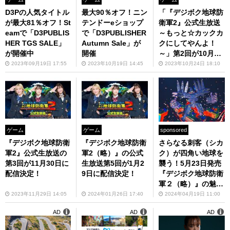
D3Pの人気タイトル
最大90％オフ！ニン
「『デジボク地球防
が最大81％オフ！St
テンドーeショップ
衛軍2』公式生放送
eamで「D3PUBLIS
で「D3PUBLISHER
～もっと☆カックカ
HER TGS SALE」
Autumn Sale」が
クにしてやんよ！
が開催中
開催
～」第2回が10月25
日に配信！
2023年09月19日 17:55
2023年10月19日 14:45
2023年10月24日 18:10
ゲーム
ゲーム
sponsored
『デジボク地球防衛
『デジボク地球防衛
さらなる刺客（シカ
軍2』公式生放送の
軍2（略）』の公式
ク）が四角い地球を
第3回が11月30日に
生放送第5回が1月2
襲う！5月23日発売
配信決定！
9日に配信決定！
『デジボク地球防衛
軍２（略）』の魅力
をチェック
2023年11月29日 14:05
2024年01月26日 17:40
2024年04月19日 11:00
AD
AD
AD