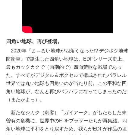
四角い地球、再び登場。
2020年『ま～るい地球が四角くなった!? デジボク地球
防衛軍』で誕生した四角い地球は、EDFシリーズ史上、
最もカックカクで（画期的で）四面楚歌な戦場であっ
た。すべてがデジタル＆ボクセルで構成されたパラレル
世界では丸い地球も四角いのが当たり前。この平和な四
角い地球が、なんと再びバラバラになってしまったのだ
（またかよっ）。
新たなシカク（刺客）「ガイアーク」がもたらした未
曽有の危機に、世界中のEDFブラザーたちが再集結。四
角い地球に平和をとり戻すため、我らがEDFが作品の垣