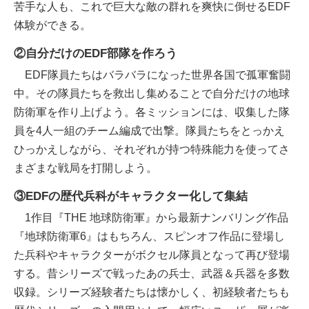
苦手な人も、これで巨大な敵の群れを爽快に倒せるEDF
体験ができる。
②自分だけのEDF部隊を作ろう
EDF隊員たちはバラバラになった世界各国で孤軍奮闘
中。その隊員たちを救出し集めることで自分だけの地球
防衛軍を作り上げよう。各ミッションには、収集した隊
員を4人一組のチーム編成で出撃。隊員たちをとっかえ
ひっかえしながら、それぞれが持つ特殊能力を使ってさ
まざまな戦局を打開しよう。
③EDFの歴代兵科がキャラクター化して集結
1作目『THE 地球防衛軍』から最新ナンバリング作品
『地球防衛軍6』はもちろん、スピンオフ作品に登場し
た兵科やキャラクターがボクセル隊員となって再び登場
する。昔シリーズで戦ったあの兵士、武器＆兵器を多数
収録。シリーズ経験者たちは懐かしく、初経験者たちも