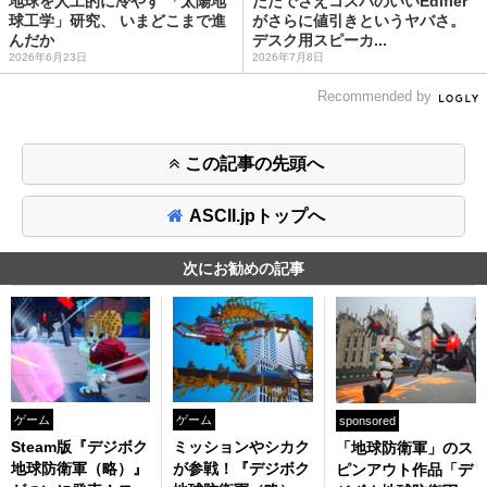
地球を人工的に冷やす 「太陽地
ただでさえコスパのいいEdifier
球工学」研究、 いまどこまで進
がさらに値引きというヤバさ。
んだか
デスク用スピーカ...
2026年6月23日
2026年7月8日
Recommended by
この記事の先頭へ
ASCII.jpトップへ
次にお勧めの記事
ゲーム
ゲーム
sponsored
Steam版『デジボク
ミッションやシカク
「地球防衛軍」のス
地球防衛軍（略）』
が参戦！『デジボク
ピンアウト作品「デ