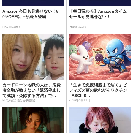
Amazon今日も見逃せない！8
【毎日変わる】Amazonタイム
0%OFF以上が続々登場
セールが見逃せない！
PR(Amazon)
PR(Amazon)
カードローン地獄の人は、消費
「生きて免疫細胞まで届く」ビ
者金融が教えない『返済停止し
フィズス菌の飲むがんワクチン :
て減額・免除する方法』で...
- ASCII S...
PR(渋谷法務総合事務所)
2026年5月11日