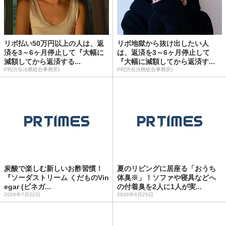
リボ払い50万円以上の人は、返
リボ地獄から抜け出したい人
済を3～6ヶ月停止して『大幅に
は、返済を3～6ヶ月停止して
減額してから返済する...
『大幅に減額してから返済す...
PR(渋谷法務総合事務所)
PR(渋谷法務総合事務所)
炭酸で楽しむ新しいお酢習慣！
夏のリビングに居座る「おうち
『ソーダストリーム くだものVin
体臭※」！ソファや寝具などへ
egar (ビネガ...
の付着臭を2人に1人が実...
2026年7月22日
2026年6月25日