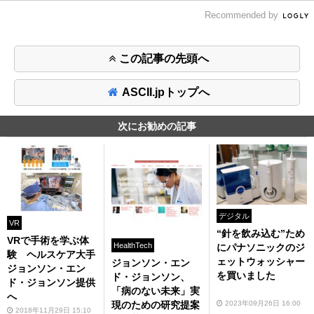
Recommended by
この記事の先頭へ
ASCII.jpトップへ
次にお勧めの記事
デジタル
VR
“針を飲み込む”ため
VRで手術を学ぶ体
HealthTech
にパナソニックのジ
験 ヘルスケア大手
ェットウォッシャー
ジョンソン・エン
ジョンソン・エン
を買いました
ド・ジョンソン、
ド・ジョンソン提供
「病のない未来」実
へ
2023年09月26日 16:00
現のための研究提案
2018年11月29日 15:10