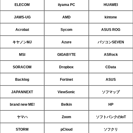
ELECOM
iiyama PC
HUAWEI
JAWS-UG
AMD
kintone
Acrobat
Sycom
ASUS ROG
キヤノンMJ
Azure
パソコンSEVEN
MSI
GIGABYTE
ASRock
SORACOM
Dropbox
CData
Backlog
Fortinet
ASUS
JAPANNEXT
ViewSonic
ソフマップ
brand new ME!
Belkin
HP
ヤマハ
Zoom
ソフトバンクのIoT
STORM
pCloud
ソフクリ