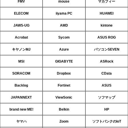
FMV
mouse
マカフィー
ELECOM
iiyama PC
HUAWEI
JAWS-UG
AMD
kintone
Acrobat
Sycom
ASUS ROG
キヤノンMJ
Azure
パソコンSEVEN
MSI
GIGABYTE
ASRock
SORACOM
Dropbox
CData
Backlog
Fortinet
ASUS
JAPANNEXT
ViewSonic
ソフマップ
brand new ME!
Belkin
HP
ヤマハ
Zoom
ソフトバンクのIoT