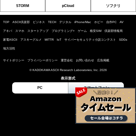
STORM
pCloud
ソフクリ
TOP
ASCII倶楽部
ビジネス
TECH
デジタル
iPhone/Mac
ホビー
自作PC
AV
アキバ
スマホ
スタートアップ
プログラミング+
ゲーム
格安SIM
倶楽部情報局
家電ASCII
アスキーグルメ
MITTR
IoT
サイバーセキュリティ小説コンテスト
SDGs
地方活性
サイトポリシー
プライバシーポリシー
運営会社
お問い合わせ
広告掲載
© KADOKAWA ASCII Research Laboratories, Inc. 2026
表示形式
PC
スマートフォン