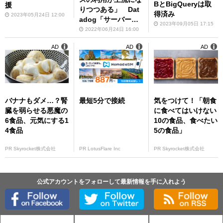
BとBigQueryは取
援
りつつある」 Dat
得済み
2023年05月24日 12:00
adog「サーバーレ
2023年09月05日 17:15
スの実態調査」第3
2022年06月24日 16:00
版公開
AD
AD
AD
バナナもダメ…？腎
最短5分で接続
気をつけて！「朝食
臓を弱らせる悪魔の
に食べてはいけない
6食品、元気にする1
10の食品、食べたい
4食品
5の食品」
PR Skyrocket株式会社
PR LotusFlare Inc
PR Skyrocket株式会社
公式アカウントをフォローして最新情報を手に入れよう