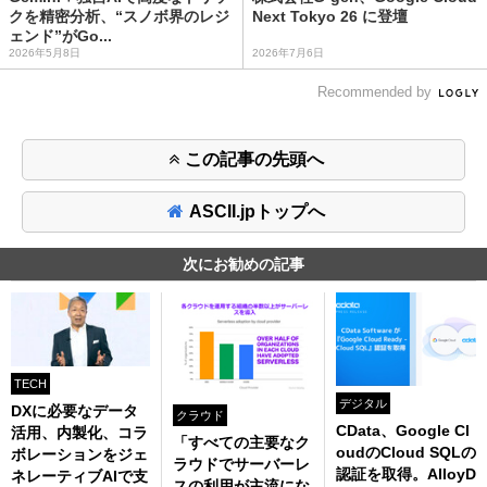
クを精密分析、“スノボ界のレジ
Next Tokyo 26 に登壇
ェンド”がGo...
2026年5月8日
2026年7月6日
Recommended by
この記事の先頭へ
ASCII.jpトップへ
次にお勧めの記事
TECH
デジタル
DXに必要なデータ
クラウド
CData、Google Cl
活用、内製化、コラ
「すべての主要なク
oudのCloud SQLの
ボレーションをジェ
ラウドでサーバーレ
認証を取得。AlloyD
ネレーティブAIで支
スの利用が主流にな