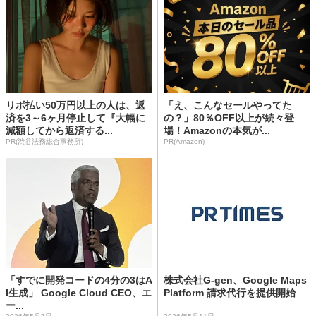
リボ払い50万円以上の人は、返
「え、こんなセールやってた
済を3～6ヶ月停止して『大幅に
の？」80％OFF以上が続々登
減額してから返済する...
場！Amazonの本気が...
PR(渋谷法務総合事務所)
PR(Amazon)
「すでに開発コードの4分の3はA
株式会社G-gen、Google Maps
I生成」 Google Cloud CEO、エ
Platform 請求代行を提供開始
ー...