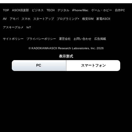
TOP
ASCII倶楽部
ビジネス
TECH
デジタル
iPhone/Mac
ゲーム・ホビー
自作PC
AV
アキバ
スマホ
スタートアップ
プログラミング+
格安SIM
家電ASCII
アスキーグルメ
IoT
サイトポリシー
プライバシーポリシー
運営会社
お問い合わせ
広告掲載
© KADOKAWA ASCII Research Laboratories, Inc.
2026
表示形式
PC
スマートフォン