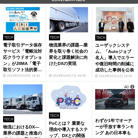
TECH
TECH
TECH
電子取引データ保存
物流業界の課題―業
ユーザックシステ
サービス「電帳法対
界を取り巻く社会の
ム、「Autoジョブ
応クラウドオプショ
変化と課題解決に向
名人」導入でエラー
ン」がJIIMA「電子
けたDXの実現
や復旧時間の削減に
取引ソフト法的要件
成功した事例を公表
認証」を取得
2023年03月29日 18:40
2023年04月17日 09:00
2023年04月11日 19:30
AD
TECH
TECH
わずか1年でオーナ
PoCとは？ 重要な
ーが手放す車ランキ
物流におけるDX―
理由や導入するステ
ング あの日本車も
業界の課題と推進の
ップ、DXとの関係