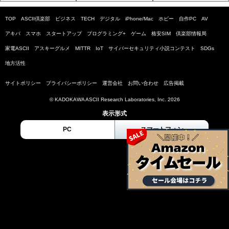
TOP
ASCII倶楽部
ビジネス
TECH
デジタル
iPhone/Mac
ホビー
自作PC
AV
アキバ
スマホ
スタートアップ
プログラミング+
ゲーム
格安SIM
倶楽部情報局
家電ASCII
アスキーグルメ
MITTR
IoT
サイバーセキュリティ小説コンテスト
SDGs
地方活性
サイトポリシー
プライバシーポリシー
運営会社
お問い合わせ
広告掲載
© KADOKAWA ASCII Research Laboratories, Inc. 2026
表示形式
PC
スマートフォン