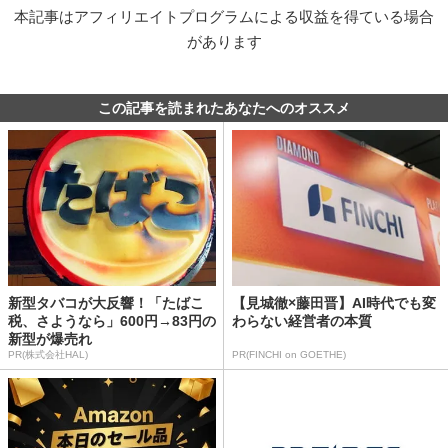
本記事はアフィリエイトプログラムによる収益を得ている場合
があります
この記事を読まれたあなたへのオススメ
新型タバコが大反響！「たばこ
【見城徹×藤田晋】AI時代でも変
税、さようなら」600円→83円の
わらない経営者の本質
新型が爆売れ
PR(株式会社HAL)
PR(FINCHI on GOETHE)