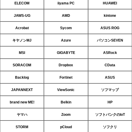
ELECOM
iiyama PC
HUAWEI
JAWS-UG
AMD
kintone
Acrobat
Sycom
ASUS ROG
キヤノンMJ
Azure
パソコンSEVEN
MSI
GIGABYTE
ASRock
SORACOM
Dropbox
CData
Backlog
Fortinet
ASUS
JAPANNEXT
ViewSonic
ソフマップ
brand new ME!
Belkin
HP
ヤマハ
Zoom
ソフトバンクのIoT
STORM
pCloud
ソフクリ