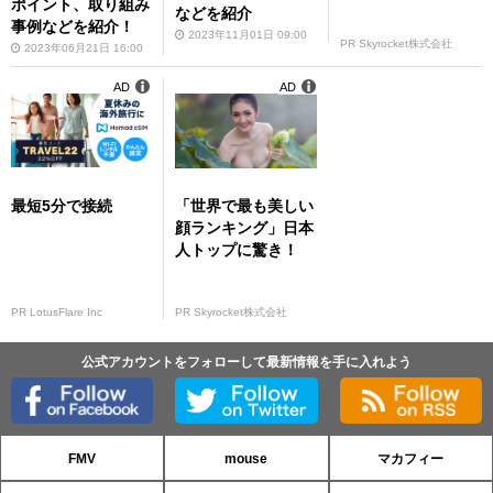
ポイント、取り組み
などを紹介
事例などを紹介！
2023年11月01日 09:00
PR Skyrocket株式会社
2023年06月21日 16:00
AD
AD
最短5分で接続
「世界で最も美しい
顔ランキング」日本
人トップに驚き！
PR LotusFlare Inc
PR Skyrocket株式会社
公式アカウントをフォローして最新情報を手に入れよう
FMV
mouse
マカフィー