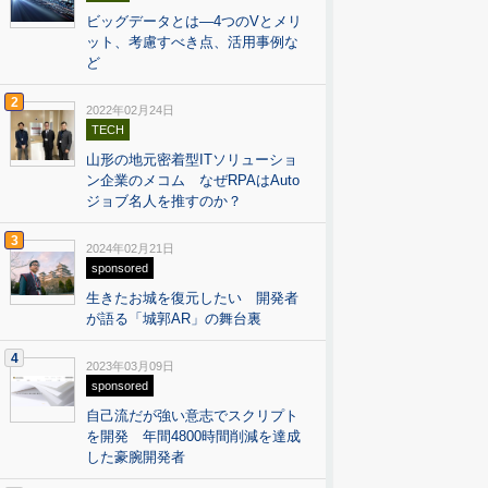
ビッグデータとは―4つのVとメリ
ット、考慮すべき点、活用事例な
ど
2
2022年02月24日
TECH
山形の地元密着型ITソリューショ
ン企業のメコム なぜRPAはAuto
ジョブ名人を推すのか？
3
2024年02月21日
sponsored
生きたお城を復元したい 開発者
が語る「城郭AR」の舞台裏
4
2023年03月09日
sponsored
自己流だが強い意志でスクリプト
を開発 年間4800時間削減を達成
した豪腕開発者