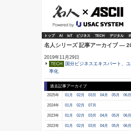
トップ
AI
IoT
ビジネス
TECH
デジタル
i
名人シリーズ 記事アーカイブ ― 20
2019年11月29日
国分ビジネスエキスパート、ユー
TECH
率化
過去記事アーカイブ
2025年
01月
02月
03月
04月
05月
06
2024年
01月
02月
07月
2023年
01月
02月
03月
04月
05月
06
2022年
01月
02月
03月
04月
05月
06