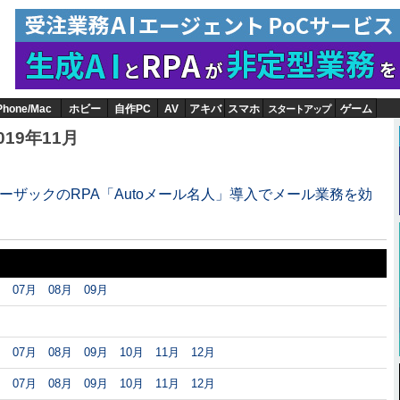
Phone/Mac
ホビー
自作PC
AV
アキバ
スマホ
ゲーム
スタートアップ
19年11月
ザックのRPA「Autoメール名人」導入でメール業務を効
月
07月
08月
09月
月
07月
08月
09月
10月
11月
12月
月
07月
08月
09月
10月
11月
12月