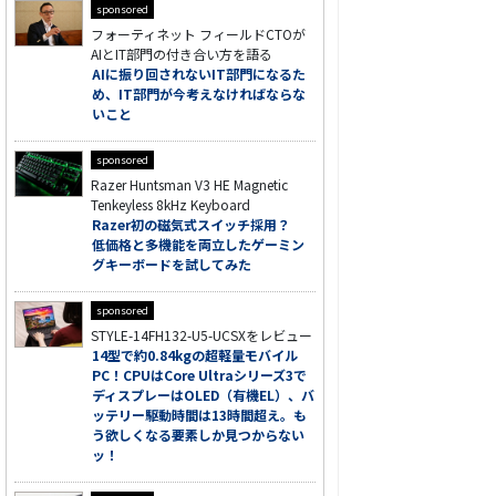
sponsored
フォーティネット フィールドCTOが
AIとIT部門の付き合い方を語る
AIに振り回されないIT部門になるた
め、IT部門が今考えなければならな
いこと
sponsored
Razer Huntsman V3 HE Magnetic
Tenkeyless 8kHz Keyboard
Razer初の磁気式スイッチ採用？
低価格と多機能を両立したゲーミン
グキーボードを試してみた
sponsored
STYLE-14FH132-U5-UCSXをレビュー
14型で約0.84kgの超軽量モバイル
PC！CPUはCore Ultraシリーズ3で
ディスプレーはOLED（有機EL）、バ
ッテリー駆動時間は13時間超え。も
う欲しくなる要素しか見つからない
ッ！