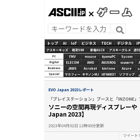
ASCII.jp
GAMES
トップ
AI
IoT
ビジネス
TECH
デジタル
i
アスキーキッズ
格安SIM
家電ASCII
アスキーグルメ
週刊
FMV
mouse
iiyamaPC
Sycom
PC
ELECOM
AMD
ASUS ROG
Digital
GIGABYTE
JAWS
Acrobat
kintone
Azure
Business
S
マカフィー
キヤノンMJ
JAPANNEXT
ソフマップ
Special
EVO Japan 2023レポート
「プレイステーション」ブースと「INZONE
ソニーの空間再現ディスプレーや「m
Japan 2023】
2023年04月02日 11時00分更新
ツイート