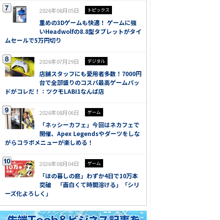
2026年08月05日
トピックス
重めの3Dゲームも快適！ ゲームに強
いHeadwolfの8.8型タブレットがタイ
ムセールで5万円切り
2026年07月29日
デジタル
店舗スタッフにも愛用者多数！7000円
台で全部盛りのコスパ最高ゲームパッ
ドがコレだ！：ツクモLABI1なんば店
2026年08月06日
ゲーム
「ネッシーカフェ」今回はネカフェで
開催、Apex Legendsやダーツをしな
がらコラボメニューが楽しめる！
2026年08月04日
ゲーム
「ほの暮しの庭」わずか4日で10万本
突破 「面白くて時間溶ける」「シリ
ーズ化よろしく」