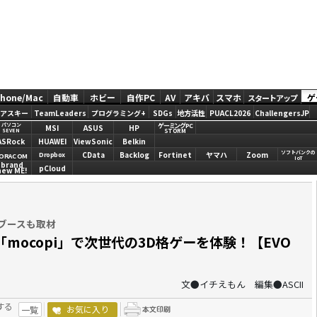
Phone/Mac
自動車
ホビー
自作PC
AV
アキバ
スマホ
ゲ
スタートアップ
アスキー
TeamLeaders
プログラミング+
SDGs
地方活性
PUACL2026
ChallengersJP
ゲーミングPC
パソコン
MSI
ASUS
HP
STORM
SEVEN
ASRock
HUAWEI
ViewSonic
Belkin
ソフトバンクの
CData
Backlog
Fortinet
ヤマハ
Zoom
Dropbox
ORACOM
IoT
brand
pCloud
new ME!
」ブースも取材
ocopi」で次世代の3D格ゲーを体験！【EVO
文●イチえもん 編集●ASCII
する
お気に入り
一覧