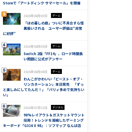
Storeで「アートディンク サマーセール」を開催
2026年08月03日
ゲーム
「ほの暮しの庭」ついに不具合すら怪
異扱いされる ユーザー評価は“非常
に好評”
2026年08月05日
ゲーム
Switch 2版「FF14」、ロード時間長
い問題に公式がアンサー
2026年08月04日
ゲーム
わんこがかわいい「ビースト・オブ・
リンカネーション」本日発売 「ずっ
と楽しみにしてたんだ！」「パリィ多めで気持ちい
い」
2026年07月31日
デジタル
98%レイアウト＆ガスケットマウント
採用！トレンドを凝縮したゲーミング
キーボード「G316 X 98」：ソフマップ なんば店