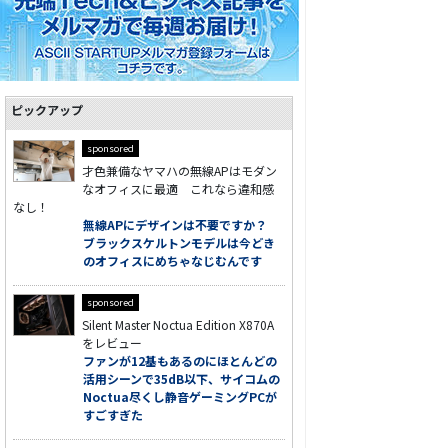
ピックアップ
sponsored
才色兼備なヤマハの無線APはモダン
なオフィスに最適 これなら違和感
なし！
無線APにデザインは不要ですか？
ブラックスケルトンモデルは今どき
のオフィスにめちゃなじむんです
sponsored
Silent Master Noctua Edition X870A
をレビュー
ファンが12基もあるのにほとんどの
活用シーンで35dB以下、サイコムの
Noctua尽くし静音ゲーミングPCが
すごすぎた