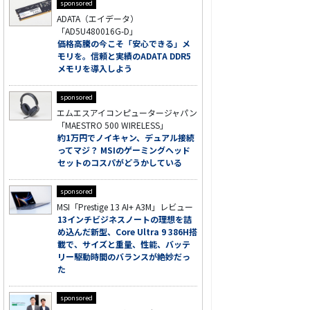
sponsored
ADATA（エイデータ）
「AD5U480016G-D」
価格高騰の今こそ「安心できる」メ
モリを。信頼と実績のADATA DDR5
メモリを導入しよう
sponsored
エムエスアイコンピュータージャパン
「MAESTRO 500 WIRELESS」
約1万円でノイキャン、デュアル接続
ってマジ？ MSIのゲーミングヘッド
セットのコスパがどうかしている
sponsored
MSI「Prestige 13 AI+ A3M」レビュー
13インチビジネスノートの理想を詰
め込んだ新型、Core Ultra 9 386H搭
載で、サイズと重量、性能、バッテ
リー駆動時間のバランスが絶妙だっ
た
sponsored