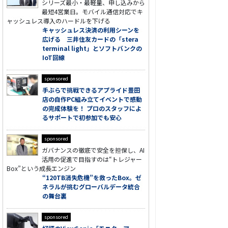
シリーズ最小・最軽量、申し込みから
最短4営業日。モバイル通信対応でキ
ャッシュレス導入のハードルを下げる
キャッシュレス決済の利用シーンを
広げる 三井住友カードの「stera
terminal light」とソフトバンクの
IoT回線
sponsored
手ぶらで挑戦できるアプライド豊田
店の自作PC組み立てイベントで感動
の完成体験を！ プロのスタッフによ
るサポートで初参加でも安心
sponsored
ガバナンスの徹底で安全を担保し、AI
活用の促進で目指すのは“トレジャー
Box”という成長エンジン
“120TB消失危機”を救ったBox。ゼ
ネラルが挑むグローバルデータ統合
の舞台裏
sponsored