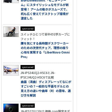
好評のViewSonic「モニターアー
ム」にスタイリッシュなモデルが新
登場！ アームの動きがスムーズで、
机も広く使えてデスクトップ環境が
激変した
sponsored
スイッチひとつで背中のS字カーブに
フィット！
腰を気にする長時間デスクワーカー
のための次世代チェア。理想の座り
心地を実現する「LiberNovo Omni
Pro」
sponsored
JN-IPS34UQ2-HSC6とJN-
IPSC34UQ2-HSC6で比較
曲面（湾曲）ディスプレーってなにが
すごいの？一般的な平面モデルとの
見え方の違いや曲率（R）の意味、選
び方を解説
sponsored
JN-IPS27G120U2 価格.com限定モデ