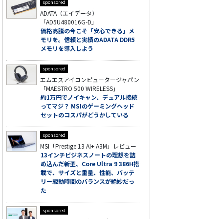
sponsored
ADATA（エイデータ）
「AD5U480016G-D」
価格高騰の今こそ「安心できる」メ
モリを。信頼と実績のADATA DDR5
メモリを導入しよう
sponsored
エムエスアイコンピュータージャパン
「MAESTRO 500 WIRELESS」
約1万円でノイキャン、デュアル接続
ってマジ？ MSIのゲーミングヘッド
セットのコスパがどうかしている
sponsored
MSI「Prestige 13 AI+ A3M」レビュー
13インチビジネスノートの理想を詰
め込んだ新型、Core Ultra 9 386H搭
載で、サイズと重量、性能、バッテ
リー駆動時間のバランスが絶妙だっ
た
sponsored