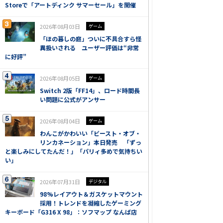
Storeで「アートディンク サマーセール」を開催
2026年08月03日
ゲーム
「ほの暮しの庭」ついに不具合すら怪
異扱いされる ユーザー評価は“非常
に好評”
2026年08月05日
ゲーム
Switch 2版「FF14」、ロード時間長
い問題に公式がアンサー
2026年08月04日
ゲーム
わんこがかわいい「ビースト・オブ・
リンカネーション」本日発売 「ずっ
と楽しみにしてたんだ！」「パリィ多めで気持ちい
い」
2026年07月31日
デジタル
98%レイアウト＆ガスケットマウント
採用！トレンドを凝縮したゲーミング
キーボード「G316 X 98」：ソフマップ なんば店