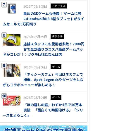
2026年08月05日
トピックス
重めの3Dゲームも快適！ ゲームに強
いHeadwolfの8.8型タブレットがタイ
ムセールで5万円切り
2026年07月29日
デジタル
店舗スタッフにも愛用者多数！7000円
台で全部盛りのコスパ最高ゲームパッ
ドがコレだ！：ツクモLABI1なんば店
2026年08月06日
ゲーム
「ネッシーカフェ」今回はネカフェで
開催、Apex Legendsやダーツをしな
がらコラボメニューが楽しめる！
2026年08月04日
ゲーム
「ほの暮しの庭」わずか4日で10万本
突破 「面白くて時間溶ける」「シリ
ーズ化よろしく」