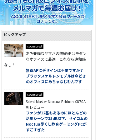
ピックアップ
sponsored
才色兼備なヤマハの無線APはモダン
なオフィスに最適 これなら違和感
なし！
無線APにデザインは不要ですか？
ブラックスケルトンモデルは今どき
のオフィスにめちゃなじむんです
sponsored
Silent Master Noctua Edition X870A
をレビュー
ファンが12基もあるのにほとんどの
活用シーンで35dB以下、サイコムの
Noctua尽くし静音ゲーミングPCが
すごすぎた