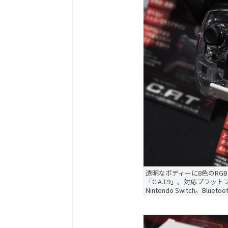
透明なボディーに8色のRG
「C.A.T.9」。対応プラットフ
Nintendo Switch。Blu