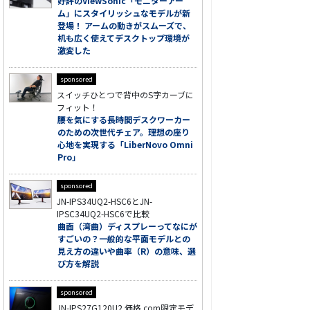
好評のViewSonic「モニターアー
ム」にスタイリッシュなモデルが新
登場！ アームの動きがスムーズで、
机も広く使えてデスクトップ環境が
激変した
sponsored
スイッチひとつで背中のS字カーブに
フィット！
腰を気にする長時間デスクワーカー
のための次世代チェア。理想の座り
心地を実現する「LiberNovo Omni
Pro」
sponsored
JN-IPS34UQ2-HSC6とJN-
IPSC34UQ2-HSC6で比較
曲面（湾曲）ディスプレーってなにが
すごいの？一般的な平面モデルとの
見え方の違いや曲率（R）の意味、選
び方を解説
sponsored
JN-IPS27G120U2 価格.com限定モデ