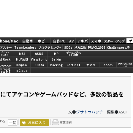
Phone/Mac
自動車
ホビー
自作PC
AV
アキバ
スマホ
ゲ
スタートアップ
アスキー
TeamLeaders
プログラミング+
SDGs
地方活性
PUACL2026
ChallengersJP
ゲーミングPC
パソコン
MSI
ASUS
HP
STORM
SEVEN
ASRock
HUAWEI
ViewSonic
Belkin
ソフトバンクの
CData
Backlog
Fortinet
ヤマハ
Zoom
Dropbox
ORACOM
IoT
brand
pCloud
new ME!
 2023」にてアケコンやゲームパッドなど、多数の製品を
文●
ジサトラハッチ
編集●ASCII
する
お気に入り
一覧