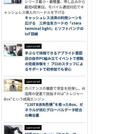
シリーズ最小・最軽量、申し込みから
最短4営業日。モバイル通信対応でキ
ャッシュレス導入のハードルを下げる
キャッシュレス決済の利用シーンを
広げる 三井住友カードの「stera
terminal light」とソフトバンクの
IoT回線
sponsored
手ぶらで挑戦できるアプライド豊田
店の自作PC組み立てイベントで感動
の完成体験を！ プロのスタッフによ
るサポートで初参加でも安心
sponsored
ガバナンスの徹底で安全を担保し、AI
活用の促進で目指すのは“トレジャー
Box”という成長エンジン
“120TB消失危機”を救ったBox。ゼ
ネラルが挑むグローバルデータ統合
の舞台裏
sponsored