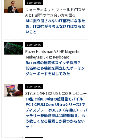
sponsored
フォーティネット フィールドCTOが
AIとIT部門の付き合い方を語る
AIに振り回されないIT部門になるた
め、IT部門が今考えなければならな
いこと
sponsored
Razer Huntsman V3 HE Magnetic
Tenkeyless 8kHz Keyboard
Razer初の磁気式スイッチ採用？
低価格と多機能を両立したゲーミン
グキーボードを試してみた
sponsored
STYLE-14FH132-U5-UCSXをレビュー
14型で約0.84kgの超軽量モバイル
PC！CPUはCore Ultraシリーズ3で
ディスプレーはOLED（有機EL）、バ
ッテリー駆動時間は13時間超え。も
う欲しくなる要素しか見つからない
ッ！