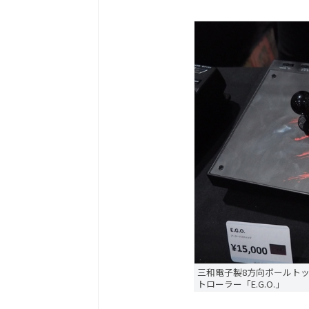
三和電子製8方向ボールト
トローラー「E.G.O.」