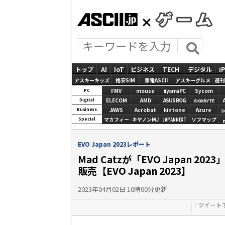
ASCII.jp
GAMES
トップ
AI
IoT
ビジネス
TECH
デジタル
i
アスキーキッズ
格安SIM
家電ASCII
アスキーグルメ
週刊
FMV
mouse
iiyamaPC
Sycom
PC
ELECOM
AMD
ASUS ROG
Digital
GIGABYTE
JAWS
Acrobat
kintone
Azure
Business
S
マカフィー
キヤノンMJ
JAPANNEXT
ソフマップ
Special
EVO Japan 2023レポート
Mad Catzが「EVO Japan
販売【EVO Japan 2023】
2023年04月02日 10時00分更新
ツイート