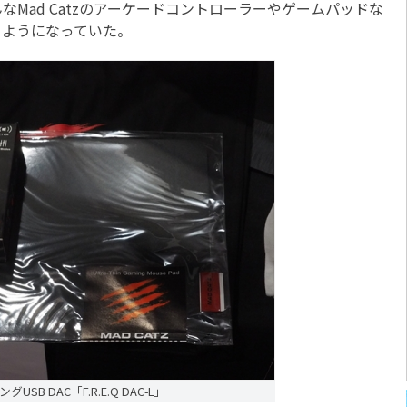
Mad Catzのアーケードコントローラーやゲームパッドな
るようになっていた。
SB DAC「F.R.E.Q DAC-L」