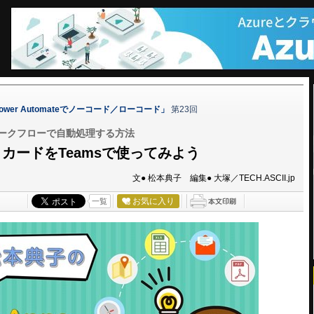
Power Automateでノーコード／ローコード」
第23回
eのワークフローで自動処理する方法
カードをTeamsで使ってみよう
文● 松本典子 編集● 大塚／TECH.ASCII.jp
お気に入り
一覧