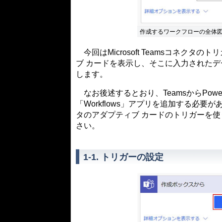
作成するワークフローの全体
今回はMicrosoft Teamsコネクタ
ブ カードを表示し、そこに入力された
します。
なお後述するとおり、TeamsからPower
「Workflows」アプリを追加する必要
タのアダプティブ カードのトリガーを
さい。
1-1. トリガーの設定