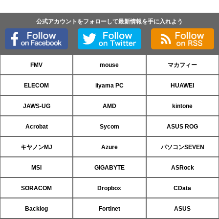
公式アカウントをフォローして最新情報を手に入れよう
FMV
mouse
マカフィー
ELECOM
iiyama PC
HUAWEI
JAWS-UG
AMD
kintone
Acrobat
Sycom
ASUS ROG
キヤノンMJ
Azure
パソコンSEVEN
MSI
GIGABYTE
ASRock
SORACOM
Dropbox
CData
Backlog
Fortinet
ASUS