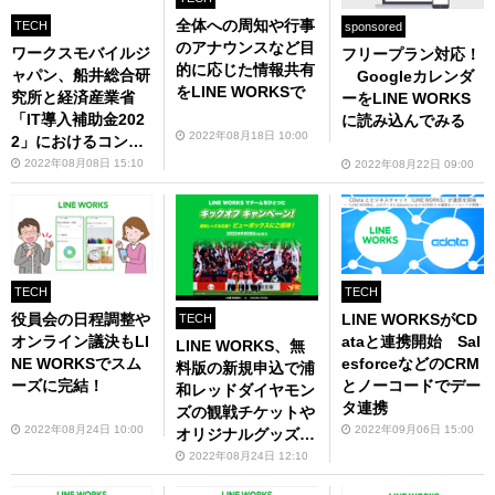
全体への周知や行事
TECH
sponsored
のアナウンスなど目
ワークスモバイルジ
フリープラン対応！
的に応じた情報共有
ャパン、船井総合研
Googleカレンダ
をLINE WORKSで
究所と経済産業省
ーをLINE WORKS
「IT導入補助金202
に読み込んでみる
2022年08月18日 10:00
2」におけるコンソ
ーシアム契約を締
2022年08月08日 15:10
2022年08月22日 09:00
結 LINE WORKS
導入費用の2／3が補
助金となる可能性
TECH
TECH
LINE WORKSがCD
役員会の日程調整や
TECH
ataと連携開始 Sal
オンライン議決もLI
LINE WORKS、無
esforceなどのCRM
NE WORKSでスム
料版の新規申込で浦
とノーコードでデー
ーズに完結！
和レッドダイヤモン
タ連携
ズの観戦チケットや
2022年09月06日 15:00
2022年08月24日 10:00
オリジナルグッズが
当たる「キックオフ
2022年08月24日 12:10
キャンペーン」開催