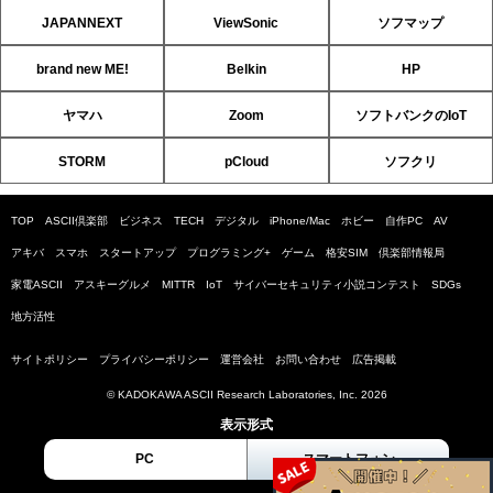
JAPANNEXT
ViewSonic
ソフマップ
brand new ME!
Belkin
HP
ヤマハ
Zoom
ソフトバンクのIoT
STORM
pCloud
ソフクリ
TOP
ASCII倶楽部
ビジネス
TECH
デジタル
iPhone/Mac
ホビー
自作PC
AV
アキバ
スマホ
スタートアップ
プログラミング+
ゲーム
格安SIM
倶楽部情報局
家電ASCII
アスキーグルメ
MITTR
IoT
サイバーセキュリティ小説コンテスト
SDGs
地方活性
サイトポリシー
プライバシーポリシー
運営会社
お問い合わせ
広告掲載
© KADOKAWA ASCII Research Laboratories, Inc. 2026
表示形式
PC
スマートフォン