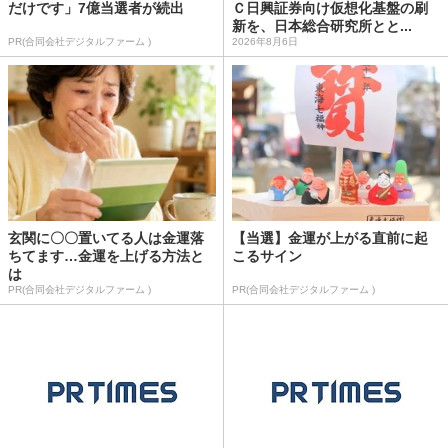
だけです」7億当選者が続出
Ｃ日興証券向け仮想化基盤の刷
新を、日本総合研究所とと...
PR(合同会社デジタルファーム )
2026年8月6日
玄関に〇〇置いてる人は金運落
【当選】金運が上がる直前に起
ちてます…金運を上げる方法と
こるサイン
は
PR(合同会社デジタルファーム )
PR(合同会社デジタルファーム )