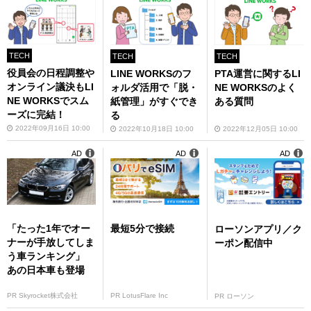
中
TECH
TECH
TECH
役員会の日程調整や
LINE WORKSのフ
PTA運営に関するLI
オンライン議決もLI
ォルダ活用で「脱・
NE WORKSのよく
NE WORKSでスム
紙管理」がすぐでき
ある質問
ーズに完結！
る
2022年09月16日 10:00
2022年10月18日 10:00
2022年12月05日 10:00
AD
AD
AD
「たった1年でオー
最短5分で接続
ローソンアプリ／ク
ナーが手放してしま
ーポン配信中
う車ランキング」
あの日本車も登場
PR Skyrocket株式会社
PR LotusFlare Inc
PR ローソン