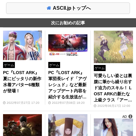
ASCII.jpトップへ
次にお勧めの記事
ゲーム
ゲーム
ゲーム
PC『LOST ARK』
PC『LOST ARK』
可愛らしい姿とは裏
夏にピッタリの新作
軍団長レイド「アヴ
腹に筆から繰り出す
水着アバター6種類
レシュド」など最新
ド迫力のスキル！ L
が登場！
アップデート内容を
OST ARKの新たな
紹介する生放送が、
上級クラス「アーテ
7月12日21時より配
2022年07月27日 17:20
2022年07月08日 18:20
ィスト」を試した
2022年06月17日 12:00
信決定
AD