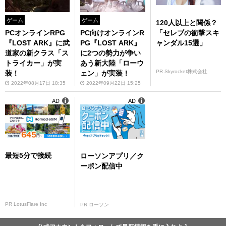
ゲーム
ゲーム
120人以上と関係？
「セレブの衝撃スキ
PCオンラインRPG
PC向けオンラインR
ャンダル15選」
『LOST ARK』に武
PG『LOST ARK』
道家の新クラス「ス
に2つの勢力が争い
トライカー」が実
あう新大陸「ローウ
PR Skyrocket株式会社
装！
ェン」が実装！
2022年08月17日 18:35
2022年09月22日 15:25
AD
AD
最短5分で接続
ローソンアプリ／ク
ーポン配信中
PR LotusFlare Inc
PR ローソン