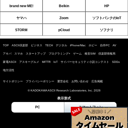
brand new ME!
Belkin
HP
ヤマハ
Zoom
ソフトバンクのIoT
STORM
pCloud
ソフクリ
TOP
ASCII倶楽部
ビジネス
TECH
デジタル
iPhone/Mac
ホビー
自作PC
AV
アキバ
スマホ
スタートアップ
プログラミング+
ゲーム
格安SIM
倶楽部情報局
家電ASCII
アスキーグルメ
MITTR
IoT
サイバーセキュリティ小説コンテスト
SDGs
地方活性
サイトポリシー
プライバシーポリシー
運営会社
お問い合わせ
広告掲載
© KADOKAWA ASCII Research Laboratories, Inc. 2026
表示形式
PC
スマートフォン