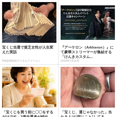
宝くじ当選で貧乏女性が人生変
『アーケロン（Arkheron）』に
えた実話
て豪華ストリーマーが集結する
「けんきカスタム...
PR(合同会社デジタルファーム )
2026年7月10日
「宝くじを買う前に〇〇をする
「宝くじ、運じゃなかった」当
だけです」7億当選者が続出
たる人は“同じこと”してる