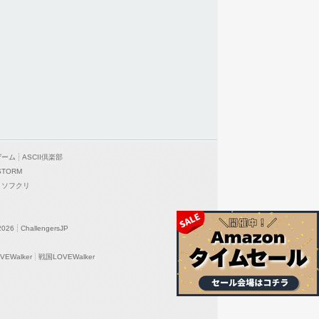
ゲーム
ASCII倶楽部
STORM
ソフクリ
2026
ChallengersJP
EWalker
戦国LOVEWalker