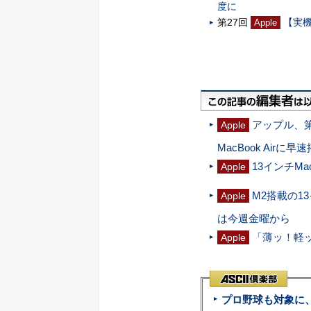
度に
第27回
【実機
Apple
アップル、第
Apple
MacBook Airに早
13インチMa
Apple
M2搭載の13
Apple
は今週金曜から
「薄ッ！軽ッ
Apple
プロ野球も対象に