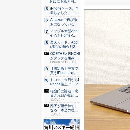
Padにも紙と同じ
滑ら...
iPhoneケース、卒
業しました。これ
か...
Amazonで再び激
安になっているiP
h...
アップル新型Appl
e TVとHomeP...
楽天カード、Appl
e製品の無金利24
回...
GOETHEとFINCHI
がタッグを組み...
FINCHI on GOETHE
【決定版】中古で
買うiPhoneのおす
す...
ドコモ、今日からi
Phone値上げ iP...
稲盛氏に論破・叱
責され目が覚め
た。経営者...
ビズヒント
部下が指示待ちに
なる、本当の理
由。23年...
ビズヒント