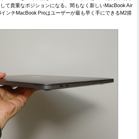
o」として貴重なポジションになる。間もなく新しいMacBook Air
インチMacBook Proはユーザーが最も早く手にできるM2搭