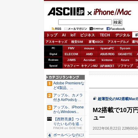
ASCII.jp
iPhone/Mac
トップ
AI
IoT
ビジネス
TECH
デジタル
i
アスキーキッズ
格安SIM
家電ASCII
アスキーグルメ
週刊
FMV
mouse
iiyamaPC
Sycom
PC
ELECOM
AMD
ASUS ROG
Digital
GIGABYTE
JAWS
Acrobat
kintone
Azure
Business
S
JAPANNEXT
マカフィー
キヤノンMJ
ソフマップ
Special
Adobe Premiereな
ど4製品、...
アップル、カメラ
超薄型化のM2搭載MacBo
付きAirPodsを年
内...
アップル、iPhone
M2搭載で10万円
からWindows...
ュー
【西野亮廣】つく
りたいものを追求
2022年06月22日 22時00
できる環...
FINCHI on GOETHE
ボールペンなのにi