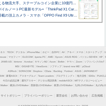
アマゾン配送を支える物流大手、ステーブルコイン企業に10億円投資のワケ
あこがれの旗艦モバイルノートPC最新モデル=「ThinkPad X1 Carbon Gen 14 Aura Edition」実機レビュー
ハッセルブラッド搭載の頂上カメラ・スマホ「OPPO Find X9 Ultra」実写レビュー=プロが本気で徹底撮影しました!!
ジネス
TECH
デジタル
iPhone/Mac
ホビー
自作PC
AV
アキバ
スマホ
スタートアップ
mouse
マカフィー
ELECOM
iiyama PC
AMD
Sycom
ASUS ROG
パソコンSEVEN
HP
JAWS-UG
kintone
Acrobat
キヤノンMJ
Azure
Belkin
ヤマハ
Zoom
ソフトバンクのIoT
MSI
GIGABYTE
ViewSonic
ソフマップ
brand new ME!
pCloud
ASRock
SORACOM
Dropbox
CData
Backlog
Fortinet
ASUS
JAPANNEXT
SIM
家電ASCII
アスキーグルメ
Team Leaders
プログラミング＋
地方活性
SDGs
PUACL
今日の必読記事
週刊アスキー
デジタル用語辞典
mobileASCII
MITテクノロジーレビュー
alker
横浜LOVEWalker
西新宿LOVEWalker
夜景LOVEWalker
九州LOVEWalker
丸の内LOV
サイトポリシー
プライバシーポリシー
運営会社
お問い合わせ
広告掲載