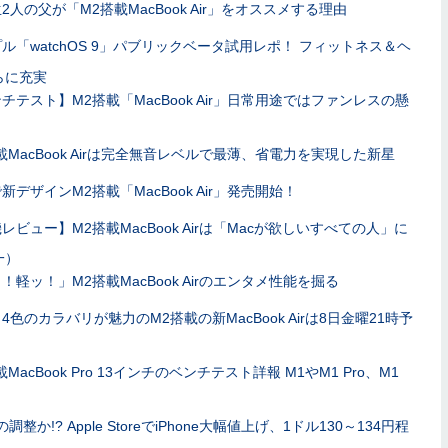
2人の父が「M2搭載MacBook Air」をオススメする理由
ル「watchOS 9」パブリックベータ試用レポ！ フィットネス＆ヘ
らに充実
チテスト】M2搭載「MacBook Air」日常用途ではファンレスの懸
載MacBook Airは完全無音レベルで最薄、省電力を実現した新星
新デザインM2搭載「MacBook Air」発売開始！
レビュー】M2搭載MacBook Airは「Macが欲しいすべての人」に
一）
！軽ッ！」M2搭載MacBook Airのエンタメ性能を掘る
4色のカラバリが魅力のM2搭載の新MacBook Airは8日金曜21時予
載MacBook Pro 13インチのベンチテスト詳報 M1やM1 Pro、M1
調整か!? Apple StoreでiPhone大幅値上げ、1ドル130～134円程