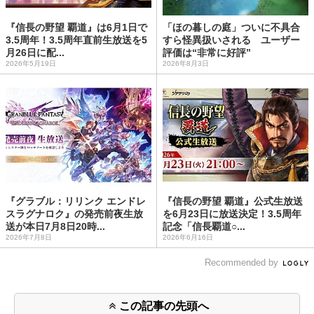
『信長の野望 覇道』は6月1日で
「ほの暮しの庭」ついに不具合
3.5周年！3.5周年直前生放送を5
すら怪異扱いされる ユーザー
月26日に配...
評価は“非常に好評”
2026年5月19日
2026年8月3日
『グラブル：リリンク エンドレ
『信長の野望 覇道』公式生放送
スラグナロク』の発売前夜生放
を6月23日に放送決定！3.5周年
送が本日7月8日20時...
記念「信長覇道○...
2026年7月8日
2026年6月16日
Recommended by
この記事の先頭へ