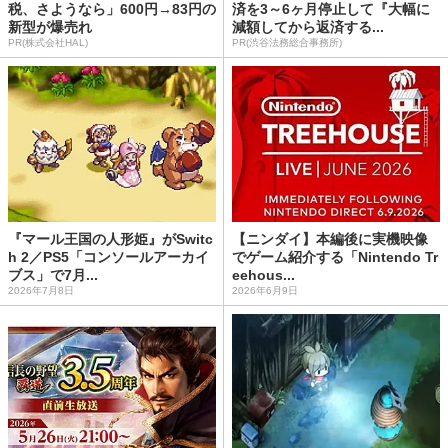
税、さようなら」600円→83円の
済を3～6ヶ月停止して『大幅に
新型が爆売れ
減額してから返済する...
PR(株式会社HAL)
PR(渋谷法務総合事務所)
『マール王国の人形姫』がSwitc
【ニンダイ】本編後に実機映像
h 2／PS5「コンソールアーカイ
でゲーム紹介する「Nintendo Tr
ブス」で7月...
eehous...
2026年7月8日
2026年6月9日