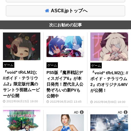
ASCII.jpトップへ
次にお勧めの記事
ゲーム
ゲーム
ゲーム
『void* tRrLM2();
PS5版『魔界戦記デ
『void* tRrLM2(); //
//ボイド・テラリウ
ィスガイア6』が本
ボイド・テラリウム
ム2』限定版付属の
日発売！歴代主人公
2』のオリジナルMV
サントラ視聴ムービ
勢ぞろいの新PVも
が公開！
ーが公開
公開中
2022年06月15日 19:00
2022年06月16日 13:45
2022年06月09日 18:00
AD
AD