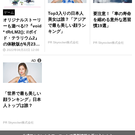
ゲーム
Top3入りの日本人
要注意！「車の寿命
美女は誰？「アジア
を縮める意外な悪習
オリジナルストーリ
で最も美しい顔ラン
慣19選」
ーも遊べる!?『void
キング」
* tRrLM2(); //ボイ
ド・テラリウム2』
PR Skyrocket株式会社
PR Skyrocket株式会社
の体験版が6月23日
より配信
2022年06月22日 12:00
AD
「世界で最も美しい
顔ランキング」日本
人トップは誰？
PR Skyrocket株式会社