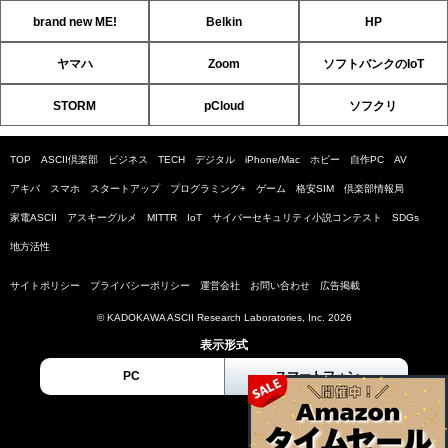
brand new ME!
Belkin
HP
ヤマハ
Zoom
ソフトバンクのIoT
STORM
pCloud
ソフクリ
TOP
ASCII倶楽部
ビジネス
TECH
デジタル
iPhone/Mac
ホビー
自作PC
AV
アキバ
スマホ
スタートアップ
プログラミング+
ゲーム
格安SIM
倶楽部情報局
家電ASCII
アスキーグルメ
MITTR
IoT
サイバーセキュリティ小説コンテスト
SDGs
地方活性
サイトポリシー
プライバシーポリシー
運営会社
お問い合わせ
広告掲載
© KADOKAWA ASCII Research Laboratories, Inc. 2026
表示形式
PC
スマートフォン