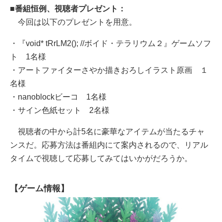
■番組恒例、視聴者プレゼント：
今回は以下のプレゼントを用意。
・『void* tRrLM2(); //ボイド・テラリウム２』ゲームソフ
ト 1名様
・アートファイターさやか描きおろしイラスト原画 １
名様
・nanoblockビーコ 1名様
・サイン色紙セット 2名様
視聴者の中から計5名に豪華なアイテムが当たるチャ
ンスだ。応募方法は番組内にて案内されるので、リアル
タイムで視聴して応募してみてはいかがだろうか。
【ゲーム情報】