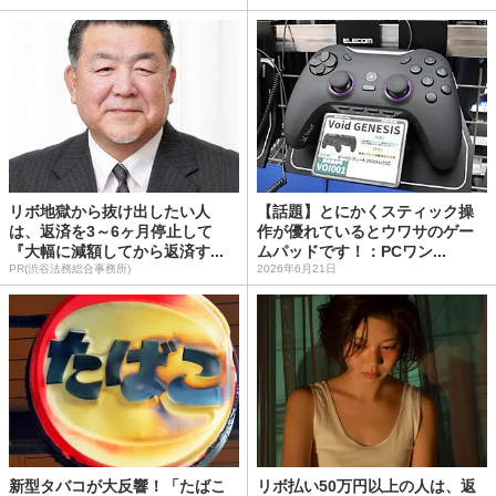
リボ地獄から抜け出したい人
【話題】とにかくスティック操
は、返済を3～6ヶ月停止して
作が優れているとウワサのゲー
『大幅に減額してから返済す...
ムパッドです！：PCワン...
PR(渋谷法務総合事務所)
2026年6月21日
新型タバコが大反響！「たばこ
リボ払い50万円以上の人は、返