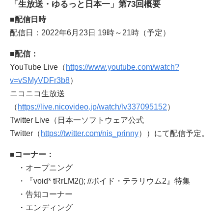
「生放送・ゆるっと日本一」第73回概要
■配信日時
配信日：2022年6月23日 19時～21時（予定）
■配信：
YouTube Live（
https://www.youtube.com/watch?
v=vSMyVDFr3b8
）
ニコニコ生放送
（
https://live.nicovideo.jp/watch/lv337095152
）
Twitter Live（日本一ソフトウェア公式
Twitter（
https://twitter.com/nis_prinny
））にて配信予定。
■コーナー：
・オープニング
・『void* tRrLM2(); //ボイド・テラリウム2』特集
・告知コーナー
・エンディング