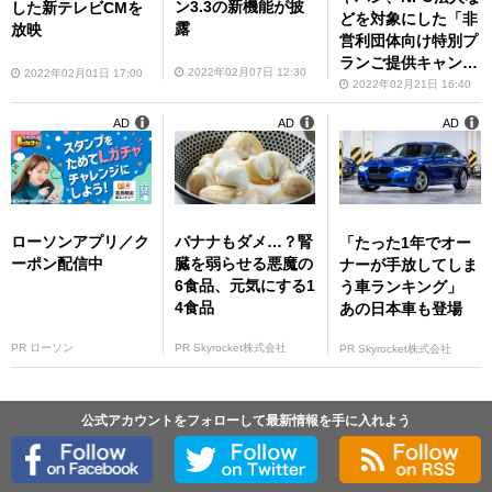
ン3.3の新機能が披
した新テレビCMを
どを対象にした「非
露
放映
営利団体向け特別プ
ランご提供キャンペ
2022年02月07日 12:30
2022年02月01日 17:00
ーン」の第2弾を実
2022年02月21日 16:40
施
AD
AD
AD
ローソンアプリ／ク
バナナもダメ…？腎
「たった1年でオー
ーポン配信中
臓を弱らせる悪魔の
ナーが手放してしま
6食品、元気にする1
う車ランキング」
4食品
あの日本車も登場
PR ローソン
PR Skyrocket株式会社
PR Skyrocket株式会社
公式アカウントをフォローして最新情報を手に入れよう