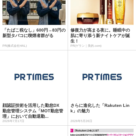
「たばこ税なし」600円→83円の
修復力が高まる夜に。睡眠中の
新型タバコに喫煙者群がる
肌に寄り添う新ナイトケアが誕
生！
PR(株式会社HAL)
PR(ゲラン｜美的.com)
顔認証技術を活用した勤怠DX
さらに進化した「Rakuten Lin
勤怠管理システム「MOT勤怠管
k」の魅力
理」において自動退勤...
2026年7月17日
2026年5月26日