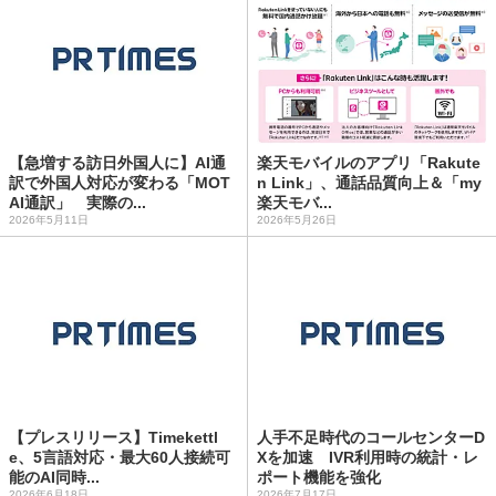
【急増する訪日外国人に】AI通
楽天モバイルのアプリ「Rakute
訳で外国人対応が変わる「MOT
n Link」、通話品質向上＆「my
AI通訳」 実際の...
楽天モバ...
2026年5月11日
2026年5月26日
【プレスリリース】Timekettl
人手不足時代のコールセンターD
e、5言語対応・最大60人接続可
Xを加速 IVR利用時の統計・レ
能のAI同時...
ポート機能を強化
2026年6月18日
2026年7月17日