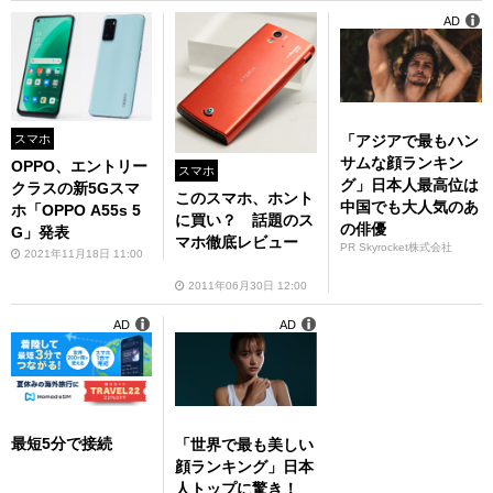
AD
「アジアで最もハン
スマホ
サムな顔ランキン
OPPO、エントリー
スマホ
グ」日本人最高位は
クラスの新5Gスマ
このスマホ、ホント
中国でも大人気のあ
ホ「OPPO A55s 5
に買い？ 話題のス
の俳優
G」発表
マホ徹底レビュー
PR Skyrocket株式会社
2021年11月18日 11:00
2011年06月30日 12:00
AD
AD
最短5分で接続
「世界で最も美しい
顔ランキング」日本
人トップに驚き！