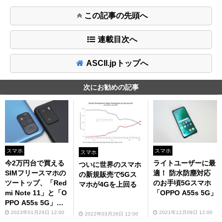
この記事の先頭へ
連載目次へ
ASCII.jpトップへ
次にお勧めの記事
スマホ
スマホ
スマホ
今2万円台で買える
ライトユーザーに最
ついに世界のスマホ
SIMフリースマホの
適！ 防水防塵対応
の新規販売で5Gス
ツートップ、「Red
のお手頃5Gスマホ
マホが4Gを上回る
mi Note 11」と「O
「OPPO A55s 5G」
PPO A55s 5G」は
どちらがいい？
2023年01月29日 12:00
2021年12月09日 12:00
2022年03月26日 12:00