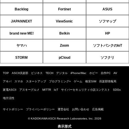
Backlog
Fortinet
ASUS
JAPANNEXT
ViewSonic
ソフマップ
brand new ME!
Belkin
HP
ヤマハ
Zoom
ソフトバンクのIoT
STORM
pCloud
ソフクリ
TOP
ASCII倶楽部
ビジネス
TECH
デジタル
iPhone/Mac
ホビー
自作PC
AV
アキバ
スマホ
スタートアップ
プログラミング+
ゲーム
格安SIM
倶楽部情報局
家電ASCII
アスキーグルメ
MITTR
IoT
サイバーセキュリティ小説コンテスト
SDGs
地方活性
サイトポリシー
プライバシーポリシー
運営会社
お問い合わせ
広告掲載
© KADOKAWA ASCII Research Laboratories, Inc. 2026
表示形式