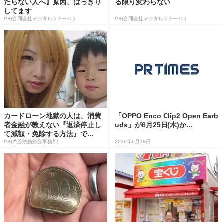
たらない人へ】原因、はっきり
る限り変わらない
してます
PR(合同会社デジタルファーム )
PR(合同会社デジタルファーム )
カードローン地獄の人は、消費
「OPPO Enco Clip2 Open Earb
者金融が教えない『返済停止し
uds」が6月25日(木)か...
て減額・免除する方法』で...
PR(渋谷法務総合事務所)
2026年6月18日