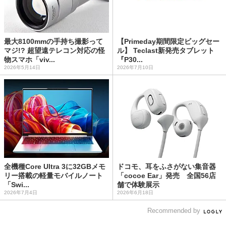
最大8100mmの手持ち撮影って
【Primeday期間限定ビッグセー
マジ!? 超望遠テレコン対応の怪
ル】 Teclast新発売タブレット
物スマホ「viv...
『P30...
2026年5月14日
2026年7月10日
全機種Core Ultra 3に32GBメモ
ドコモ、耳をふさがない集音器
リー搭載の軽量モバイルノート
「cocoe Ear」発売 全国56店
「Swi...
舗で体験展示
2026年7月4日
2026年6月18日
Recommended by