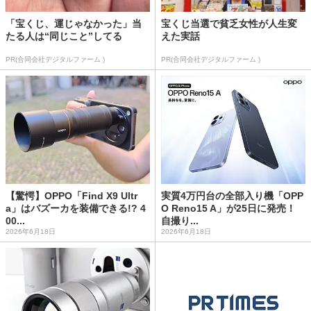
「宝くじ、運じゃなかった」当
宝くじ当選で貧乏女性が人生変
たる人は“同じこと”してる
えた実話
PR(合同会社デジタルファーム )
PR(合同会社デジタルファーム )
【驚愕】OPPO「Find X9 Ultr
実質4万円台の全部入り機「OPP
a」はバズーカを装備できる!? 4
O Reno15 A」が25日に発売！
00...
自撮り...
2026年6月18日
2026年6月18日