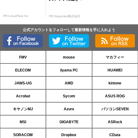
PR LotusFlare Inc
PR Skyrocket株式会社
公式アカウントをフォローして最新情報を手に入れよう
FMV
mouse
マカフィー
ELECOM
iiyama PC
HUAWEI
JAWS-UG
AMD
kintone
Acrobat
Sycom
ASUS ROG
キヤノンMJ
Azure
パソコンSEVEN
MSI
GIGABYTE
ASRock
SORACOM
Dropbox
CData