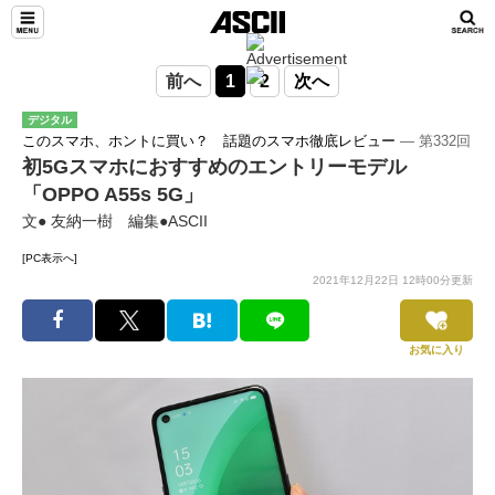
前へ
1
2
次へ
デジタル
このスマホ、ホントに買い？ 話題のスマホ徹底レビュー
― 第332回
初5Gスマホにおすすめのエントリーモデル
「OPPO A55s 5G」
文● 友納一樹 編集●ASCII
[PC表示へ]
2021年12月22日 12時00分更新
お気に入り