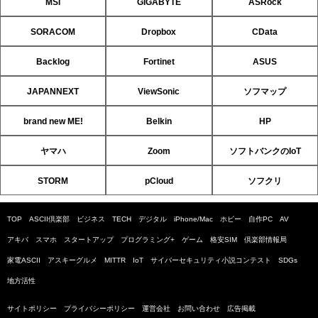
MSI
GIGABYTE
ASRock
SORACOM
Dropbox
CData
Backlog
Fortinet
ASUS
JAPANNEXT
ViewSonic
ソフマップ
brand new ME!
Belkin
HP
ヤマハ
Zoom
ソフトバンクのIoT
STORM
pCloud
ソフクリ
TOP
ASCII倶楽部
ビジネス
TECH
デジタル
iPhone/Mac
ホビー
自作PC
AV
アキバ
スマホ
スタートアップ
プログラミング+
ゲーム
格安SIM
倶楽部情報局
家電ASCII
アスキーグルメ
MITTR
IoT
サイバーセキュリティ小説コンテスト
SDGs
地方活性
サイトポリシー
プライバシーポリシー
運営会社
お問い合わせ
広告掲載