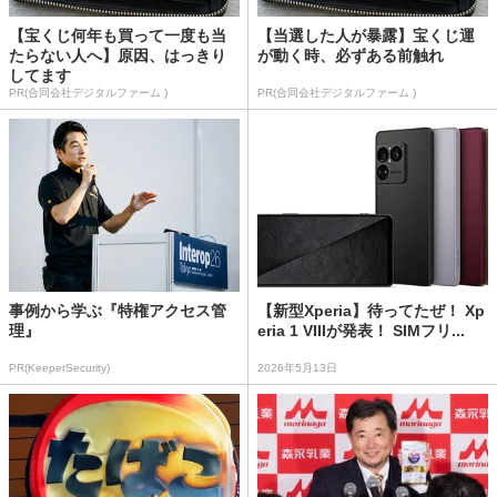
【宝くじ何年も買って一度も当
【当選した人が暴露】宝くじ運
たらない人へ】原因、はっきり
が動く時、必ずある前触れ
してます
PR(合同会社デジタルファーム )
PR(合同会社デジタルファーム )
事例から学ぶ『特権アクセス管
【新型Xperia】待ってたぜ！ Xp
理』
eria 1 VIIIが発表！ SIMフリ...
PR(KeeperSecurity)
2026年5月13日