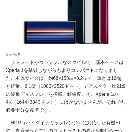
Xperia 5
ストレートかつシンプルなスタイルで、基本ベースは
Xperia 1を踏襲しながらもよりコンパクトになりまし
た。本体サイズは、約68×158㎜×8.2㎜で、重さは164g
と軽量。6.1型（1080×2520ドット）でアスペクト比21:9
の縦長ディスプレーを搭載。解像度こそ、Xperia 1の
4K（1644×3840ドット）にはかないませんが、それでも
必要十分な数値です。
HDR（ハイダイナミックレンジ）に対応した有機EL
の、自発光ならではのコントラストの高さや暗いシーン