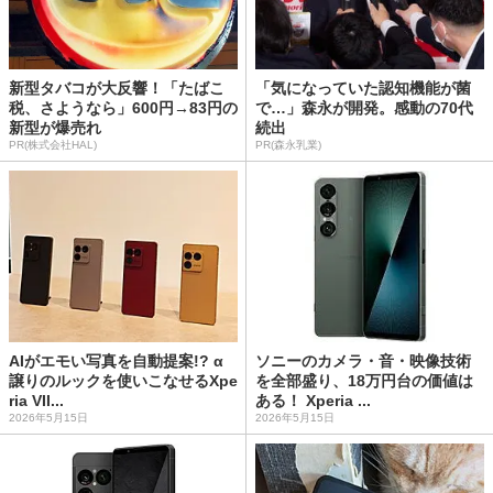
新型タバコが大反響！「たばこ
「気になっていた認知機能が菌
税、さようなら」600円→83円の
で…」森永が開発。感動の70代
新型が爆売れ
続出
PR(株式会社HAL)
PR(森永乳業)
AIがエモい写真を自動提案!? α
ソニーのカメラ・音・映像技術
譲りのルックを使いこなせるXpe
を全部盛り、18万円台の価値は
ria VII...
ある！ Xperia ...
2026年5月15日
2026年5月15日