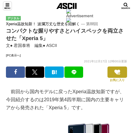
デジタル
Xperia温故知新！ 波瀾万丈な歴史を紐解く
― 第88回
コンパクトな握りやすさとハイスペックを両立さ
せた「Xperia 5」
文● 君国泰将 編集● ASCII
[PC表示へ]
2021年12月17日 12時00分更新
お気に入り
前回から国内モデルに戻ったXperia温故知新ですが、
今回紹介するのは2019年第4四半期に国内の主要キャリ
アから発売された「Xperia 5」です。