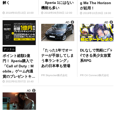
解く
Xperia 1にはない
g Me The Horizon
機能も多い
が起用！
2018年03月13日 10:00
2019年09月09日 12:00
2019年10月29日 19:00
AD
AD
デジタル
「たった1年でオー
DLなしで気軽にﾌﾟﾚ
ナーが手放してしま
ｲできる美少女放置
ポイント総額1億
う車ランキング」
系RPG
円！ Xperia購入で
あの日本車も登場
「Call of Duty：M
obile」ゲーム内通
PR Skyrocket株式会社
PR C4 Connect株式会社
貨のプレゼントキャ
ンペーンが開催
2022年02月07日 10:40
AD