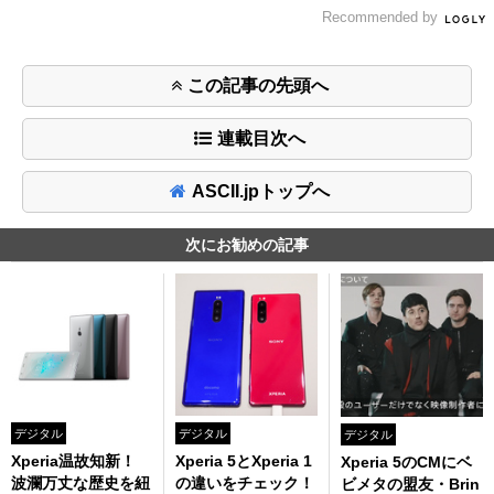
Recommended by
この記事の先頭へ
連載目次へ
ASCII.jpトップへ
次にお勧めの記事
デジタル
デジタル
デジタル
Xperia温故知新！
Xperia 5とXperia 1
Xperia 5のCMにベ
波瀾万丈な歴史を紐
の違いをチェック！
ビメタの盟友・Brin