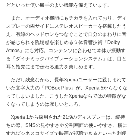
どといった使い勝手のよい機能を備えています。
また、オーディオ機能にもチカラを入れており、ディ
スプレーの両サイドにステレオスピーカーを搭載したう
え、有線のヘッドホンをつなぐことで自分のまわりに音
が感じられる臨場感を楽しめる立体音響技術「Dolby
Atmos」にも対応。コンテンツに合わせて本体が振動す
る「ダイナミックバイブレーションシステム」は、目と
耳と指先にまで伝わる迫力を楽しめます。
ただし残念ながら、長年Xperiaユーザーに親しまれて
いた文字入力の「POBox Plus」が、Xperia 5からなくな
ってしまいました。こうしたXperiaならではの特徴がな
くなってしまうのは寂しいところ。
Xperia 1から採用された21:9のディスプレーは、縦持
ちの際、SNSの見やすさや分割画面の使いやすさ、横に
すればシネスコサイズで映画が視聴できるといった利便