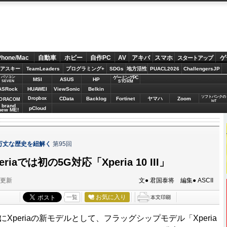
Phone/Mac
自動車
ホビー
自作PC
AV
アキバ
スマホ
ゲ
スタートアップ
アスキー
TeamLeaders
プログラミング+
SDGs
地方活性
PUACL2026
ChallengersJP
パソコン
ゲーミングPC
MSI
ASUS
HP
STORM
SEVEN
ASRock
HUAWEI
ViewSonic
Belkin
ソフトバンクの
Dropbox
CData
Backlog
Fortinet
ヤマハ
Zoom
ORACOM
IoT
brand
pCloud
new ME!
波瀾万丈な歴史を紐解く
第95回
iaでは初の5G対応「Xperia 10 III」
分更新
文● 君国泰将 編集● ASCII
お気に入り
一覧
にXperiaの新モデルとして、フラッグシップモデル「Xperia