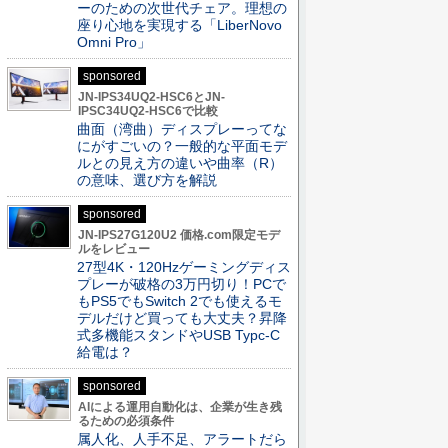
ーのための次世代チェア。理想の
座り心地を実現する「LiberNovo
Omni Pro」
sponsored
JN-IPS34UQ2-HSC6とJN-
IPSC34UQ2-HSC6で比較
曲面（湾曲）ディスプレーってな
にがすごいの？一般的な平面モデ
ルとの見え方の違いや曲率（R）
の意味、選び方を解説
sponsored
JN-IPS27G120U2 価格.com限定モデ
ルをレビュー
27型4K・120Hzゲーミングディス
プレーが破格の3万円切り！PCで
もPS5でもSwitch 2でも使えるモ
デルだけど買っても大丈夫？昇降
式多機能スタンドやUSB Typc-C
給電は？
sponsored
AIによる運用自動化は、企業が生き残
るための必須条件
属人化、人手不足、アラートだら