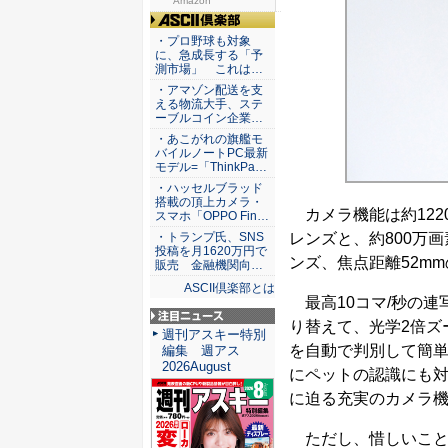
Amaz...
Amazon
ASCII倶楽部
・プロ野球も対象
に、急成長する「予
測市場」 これは…
・アマゾン配送を支
える物流大手、ステ
ーブルコイン企業…
・あこがれの旗艦モ
バイルノートPC最新
モデル=「ThinkPa…
・ハッセルブラッド
搭載の頂上カメラ・
カメラ機能は約122
スマホ「OPPO Fin…
レンズと、約800万
・トランプ氏、SNS
投稿を月1620万円で
ンズ、焦点距離52m
販売 金融機関向…
ASCII倶楽部とは
最高10コマ/秒の連
り替えて、光学2倍ズ
注目ニュース
週刊アスキー特別
を自動で判別して簡
編集 週アス
2026August
にペットの認識にも対
に迫る充実のカメラ
ただし、惜しいことに「