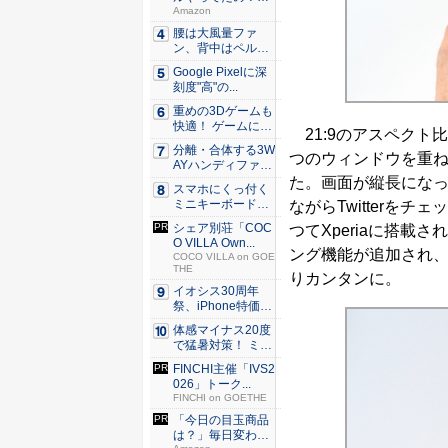
80％O...
Amazon
腰は大風量ファ
ン、背中はペルチ
ェ冷却。ダ...
Google Pixelに深
刻度"高"の...
重めの3Dゲームも
快適！ ゲームに強
21:9のアスペクト
いH...
分離・合体する3W
つのウィンドウを重
AYハンディファ
ン。置...
た。画面が縦長にな
スマホにくっ付く
ミニキーボード！
ながらTwitterを
触ってわ...
シェア別荘「COC
つてXperiaに搭
O VILLA Own...
ング機能が追加され
COCO VILLA on GOE
THE
りカンタンに。
イオシス30周年
祭、iPhone特価品
を...
体感マイナス20度
で猛暑対策！ ミズ
ノの...
FINCHI主催「IVS2
026」トーク...
FINCHI on GOETHE
「今日の目玉商品
は？」毎日変わる