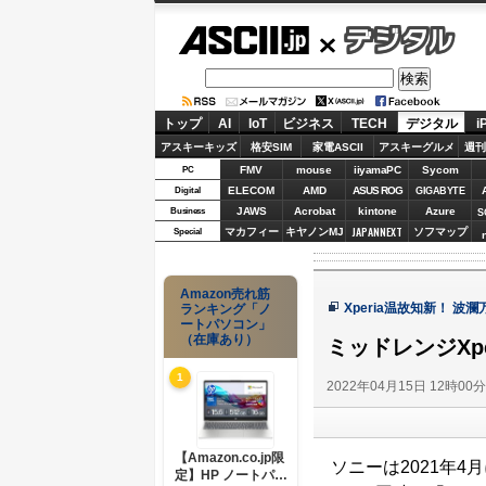
ASCII.jp
デジタル
トップ
AI
IoT
ビジネス
TECH
デジタル
i
アスキーキッズ
格安SIM
家電ASCII
アスキーグルメ
週刊
FMV
mouse
iiyamaPC
Sycom
PC
ELECOM
AMD
ASUS ROG
Digital
GIGABYTE
JAWS
Acrobat
kintone
Azure
Business
S
JAPANNEXT
マカフィー
キヤノンMJ
ソフマップ
Special
Amazon売れ筋
Xperia温故知新！ 
ランキング「ノ
ートパソコン」
（在庫あり）
ミッドレンジXper
1
2022年04月15日 12時00
【Amazon.co.jp限
ソニーは2021年4月
定】HP ノートパソ