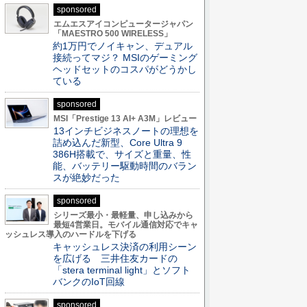
sponsored
エムエスアイコンピュータージャパン
「MAESTRO 500 WIRELESS」
約1万円でノイキャン、デュアル
接続ってマジ？ MSIのゲーミング
ヘッドセットのコスパがどうかし
ている
sponsored
MSI「Prestige 13 AI+ A3M」レビュー
13インチビジネスノートの理想を
詰め込んだ新型、Core Ultra 9
386H搭載で、サイズと重量、性
能、バッテリー駆動時間のバラン
スが絶妙だった
sponsored
シリーズ最小・最軽量、申し込みから
最短4営業日。モバイル通信対応でキャ
ッシュレス導入のハードルを下げる
キャッシュレス決済の利用シーン
を広げる 三井住友カードの
「stera terminal light」とソフト
バンクのIoT回線
sponsored