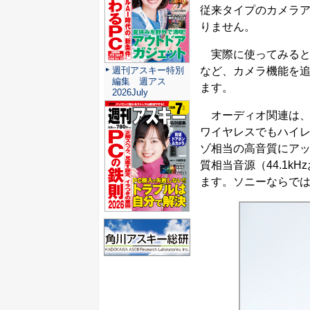
従来タイプのカメラアプリ
りません。
実際に使ってみると
など、カメラ機能を
週刊アスキー特別
編集 週アス
ます。
2026July
オーディオ関連は、
ワイヤレスでもハイレ
ゾ相当の高音質にアップ
質相当音源（44.1kH
ます。ソニーならで