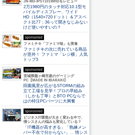
JN-MD-IPST101WHDをレビュー
2万1980円のタッチ対応10.1型モ
バイルディスプレー、ワイド
HD（1540×720ドット）＆アスペ
クト比77：36って聞きなじみない
けど使いやすいの？
sponsored
ファミチキ「ファミマ味」も実食
ファミチキの次に売れている商品
が意外！ ファミマ「レジ横」人気
トップ3
sponsored
茨城県龍ヶ崎市産のゲーミング
PC【MADE IN IBARAKI】
田園風景が広がるSTORMの組み
立て工場を見学！プロの早組み
（しかも丁寧）とBTO PCならで
はの特注PCパーツに大興奮
sponsored
ビジネスIT環境が大きく変わる中で、
情シスさんの悩みも変化している？
「IT機器が高すぎる」「熟練メン
バー不在で分からない」… 情シス