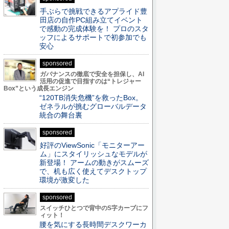
手ぶらで挑戦できるアプライド豊
田店の自作PC組み立てイベント
で感動の完成体験を！ プロのスタ
ッフによるサポートで初参加でも
安心
sponsored
ガバナンスの徹底で安全を担保し、AI
活用の促進で目指すのは“トレジャー
Box”という成長エンジン
“120TB消失危機”を救ったBox。
ゼネラルが挑むグローバルデータ
統合の舞台裏
sponsored
好評のViewSonic「モニターアー
ム」にスタイリッシュなモデルが
新登場！ アームの動きがスムーズ
で、机も広く使えてデスクトップ
環境が激変した
sponsored
スイッチひとつで背中のS字カーブにフ
ィット！
腰を気にする長時間デスクワーカ