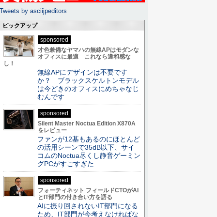
Tweets by asciijpeditors
ピックアップ
sponsored
才色兼備なヤマハの無線APはモダンな
オフィスに最適 これなら違和感な
し！
無線APにデザインは不要です
か？ ブラックスケルトンモデル
は今どきのオフィスにめちゃなじ
むんです
sponsored
Silent Master Noctua Edition X870A
をレビュー
ファンが12基もあるのにほとんど
の活用シーンで35dB以下、サイ
コムのNoctua尽くし静音ゲーミン
グPCがすごすぎた
sponsored
フォーティネット フィールドCTOがAI
とIT部門の付き合い方を語る
AIに振り回されないIT部門になる
ため、IT部門が今考えなければな