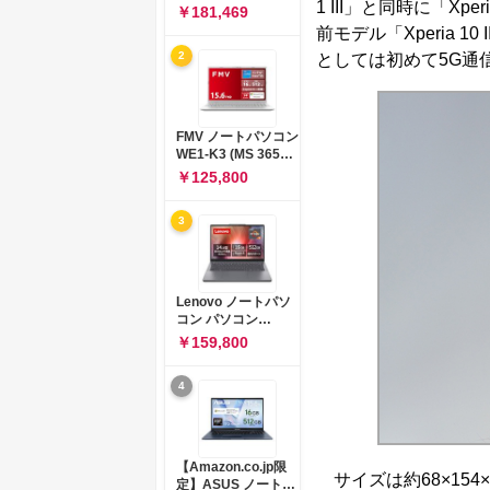
1 III」と同時に「Xp
コン 15-fd 15.6イン
￥181,469
チ インテル Core 5
前モデル「Xperia 
120U メモリ16GB
2
としては初めて5G通
SSD512GB
Windows 11
Microsoft Office
2024搭載 WPS
Office搭載 カメラシ
FMV ノートパソコン
ャッター 指紋認証 薄
WE1-K3 (MS 365
型 Copilotキー搭載
Personal/Copilotキ
￥125,800
ナチュラルシルバー
ー搭載/Win 11/15.6
(BJ0M5PA-AAAI)
型/Core
3
i5/16GB/SSD
512GB/ホワイト)
FMVWK3E15W_AZ
Lenovo ノートパソ
コン パソコン
IdeaPad Slim 3 14.0
￥159,800
インチ AMD
Ryzen™ 5 8640HS
4
メモリ16GB
SSD512GB
Microsoft 365 試用
版 Windows11 バッ
テリー駆動12.6時間
【Amazon.co.jp限
重量1.39kg ルナグレ
サイズは約68×154
定】ASUS ノートパ