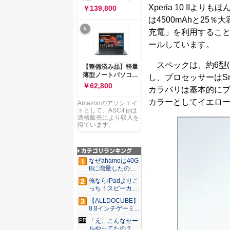
ー 83K9003JJP ノー
ソコン Vivobook 15
Xperia 10 I
￥139,800
トPC
M1502NAQ 15.6イ
は4500mAhと2
ンチ AMD Ryzen 7
5
170 メモリ16GB
充電」を利用すること
SSD 512GB
ールしています。
Microsoft 365
Personal (24か月版)
搭載 Windows 11 重
スペックは、約6型(2
【整備済み品】軽量
量1.7kg Wi-Fi 6E ク
薄型ノートパソコン
し、プロセッサーはSna
ワイエットブルー
dynabook G83 ■
￥62,800
M1502NAQ-
カラバリは基本的にブ
13.3型
R7165BUWS
FHD(1920x1080) -
カラーとしてイエロ
Amazonのアソシエイ
高性能第11世代Core
トとして、ASCII.jpは
i5-1135G7 - メモリ
適格販売により収入を
16GB - SSD 256GB
得ています。
- Webカメラ -
WiFi&Bluetooth -
USB Type-C - MS
Office 2021 - Win11
なぜahamoは40G
搭載
Bに増量したの
か ...
俺ならiPadよりこ
っち！スピーカー
9個...
【ALLDOCUBE】
8.8インチゲーミ...
「え、こんなセー
ルやってたの？」