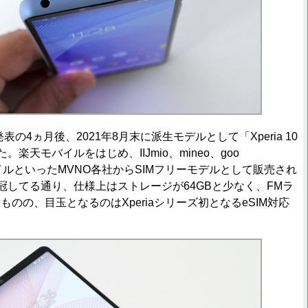
III発表の4ヵ月後、2021年8月末に派生モデルとして「Xperia 10
ました。楽天モバイルをはじめ、IIJmio、mineo、goo
roモバイルといったMVNO各社からSIMフリーモデルとして販売され
と冠してる通り、仕様上はストレージが64GBと少なく、FMラ
のの、目玉となるのはXperiaシリーズ初となるeSIM対応