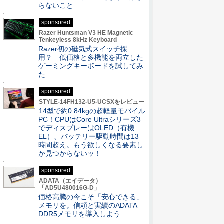
らないこと
sponsored
Razer Huntsman V3 HE Magnetic
Tenkeyless 8kHz Keyboard
Razer初の磁気式スイッチ採
用？ 低価格と多機能を両立した
ゲーミングキーボードを試してみ
た
sponsored
STYLE-14FH132-U5-UCSXをレビュー
14型で約0.84kgの超軽量モバイル
PC！CPUはCore Ultraシリーズ3
でディスプレーはOLED（有機
EL）、バッテリー駆動時間は13
時間超え。もう欲しくなる要素し
か見つからないッ！
sponsored
ADATA（エイデータ）
「AD5U480016G-D」
価格高騰の今こそ「安心できる」
メモリを。信頼と実績のADATA
DDR5メモリを導入しよう