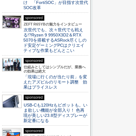
け 「FortiSOC」が目指す次世代
SOC改革
sponsored
ZEFT R65YBの魅力をインタビュー
次世代でも、次々世代でも戦え
る!?Ryzen 9 9950X3D2＆RTX
5070を搭載するASRock尽くしの
ド安定ゲーミングPCはクリエイ
ティブな作業もどんとこい
sponsored
仕組みとしてはシンプルだが、業務へ
の効果は絶大
「現場に行くのが当たり前」を変
えたアズビルのリモート調整 効
果はプライスレス
sponsored
USB-Cも120Hzもピボットも。い
ま欲しい機能が全部入り！ 色再
現が美しい23.8型ディスプレーが
新定番になる
sponsored