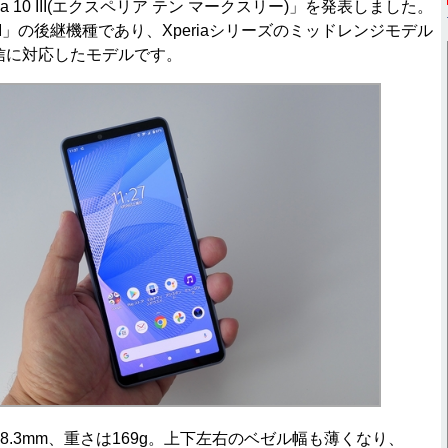
eria 10 III(エクスペリア テン マークスリー)」を発表しました。
10 II」の後継機種であり、Xperiaシリーズのミッドレンジモデル
信に対応したモデルです。
×8.3mm、重さは169g。上下左右のベゼル幅も薄くなり、