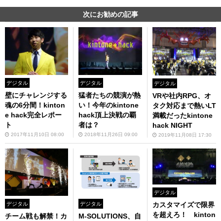
次にお勧めの記事
デジタル
デジタル
デジタル
壁にチャレンジする
猛者たちの競演が熱
VRや社内RPG、オ
魂の6分間！kinton
い！今年のkintone
タク対応まで熱いLT
e hack完全レポー
hack頂上決戦の覇
満載だったkintone
ト
者は？
hack NIGHT
2017年11月10日 08:00
2018年11月26日 09:00
2019年11月08日 17:30
デジタル
カスタマイズで限界
デジタル
デジタル
を超えろ！ kinton
チーム戦も解禁！カ
M-SOLUTIONS、自