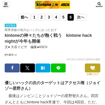
前へ
1
2
3
4
5
6
次へ
ビジネス
限界突破の強力なハックにおったまげ
kintoneの神々たちが熱く戦う kintone hack
nightが今年も開催
文● 大谷イビサ 編集●ASCII
[PC表示へ]
2021年11月05日 09時30分更新
お気に入り
優しいハックの次のターゲットはアクセス権（ジョイ
ゾー星野さん）
最後はノンビンことジョイゾーの星野智久さん。四宮
さんとともにkintone hack常連で、今回は4回目。ただ、