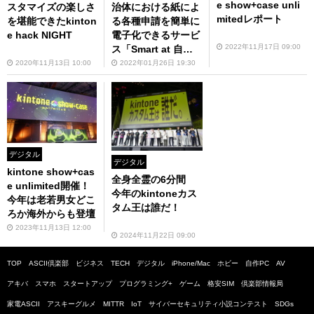
e show+case unli
スタマイズの楽しさ
治体における紙によ
mitedレポート
を堪能できたkinton
る各種申請を簡単に
e hack NIGHT
電子化できるサービ
2022年11月17日 09:00
ス「Smart at 自治
体DX」をリリース
2020年11月13日 10:00
2022年01月26日 19:30
デジタル
デジタル
kintone show+cas
全身全霊の6分間
e unlimited開催！
今年のkintoneカス
今年は老若男女どこ
タム王は誰だ！
ろか海外からも登壇
2023年11月13日 12:00
2024年11月22日 09:00
TOP
ASCII倶楽部
ビジネス
TECH
デジタル
iPhone/Mac
ホビー
自作PC
AV
アキバ
スマホ
スタートアップ
プログラミング+
ゲーム
格安SIM
倶楽部情報局
家電ASCII
アスキーグルメ
MITTR
IoT
サイバーセキュリティ小説コンテスト
SDGs