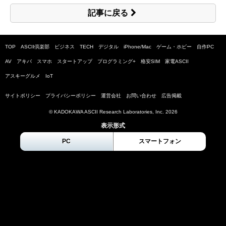
記事に戻る
TOP
ASCII倶楽部
ビジネス
TECH
デジタル
iPhone/Mac
ゲーム・ホビー
自作PC
AV
アキバ
スマホ
スタートアップ
プログラミング+
格安SIM
家電ASCII
アスキーグルメ
IoT
サイトポリシー
プライバシーポリシー
運営会社
お問い合わせ
広告掲載
© KADOKAWA ASCII Research Laboratories, Inc.
2026
表示形式
PC
スマートフォン