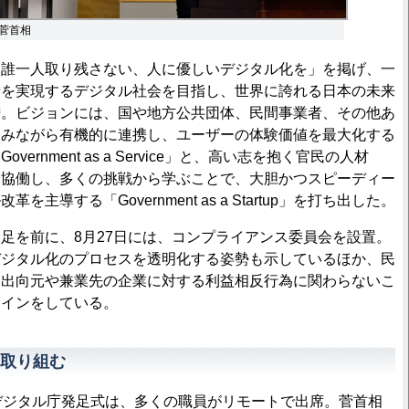
菅首相
誰一人取り残さない、人に優しいデジタル化を」を掲げ、一
せを実現するデジタル社会を目指し、世界に誇れる日本の未来
榜。ビジョンには、国や地方公共団体、民間事業者、その他あ
込みながら有機的に連携し、ユーザーの体験価値を最大化する
ernment as a Service」と、高い志を抱く官民の人材
と協働し、多くの挑戦から学ぶことで、大胆かつスピーディー
主導する「Government as a Startup」を打ち出した。
を前に、8月27日には、コンプライアンス委員会を設置。
デジタル化のプロセスを透明化する姿勢も示しているほか、民
、出向元や兼業先の企業に対する利益相反行為に関わらないこ
サインをしている。
取り組む
デジタル庁発足式は、多くの職員がリモートで出席。菅首相