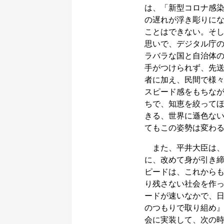
は、「新型コロナ感
の遅れが浮き彫りに
ことはできない。そ
思いで、デジタル庁
ラバラな国と自治体
手がつけられず、先
者に加え、民間で様
スピード感をもちな
ちで、知恵を絞って
きる、世界に遜色な
てもこの姿勢は変わ
また、平井大臣は、
に、改めて身が引き
ピードは、これから
り残さない社会を作
ードが速いなかで、
のつもりで取り組め
会に実装して、次の