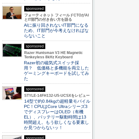
sponsored
フォーティネット フィールドCTOがAI
とIT部門の付き合い方を語る
AIに振り回されないIT部門になる
ため、IT部門が今考えなければな
らないこと
sponsored
Razer Huntsman V3 HE Magnetic
Tenkeyless 8kHz Keyboard
Razer初の磁気式スイッチ採
用？ 低価格と多機能を両立した
ゲーミングキーボードを試してみ
た
sponsored
STYLE-14FH132-U5-UCSXをレビュー
14型で約0.84kgの超軽量モバイル
PC！CPUはCore Ultraシリーズ3
でディスプレーはOLED（有機
EL）、バッテリー駆動時間は13
時間超え。もう欲しくなる要素し
か見つからないッ！
sponsored