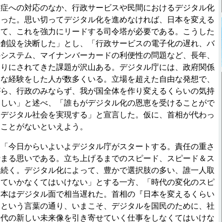
染症への対応のなか、行政サービスや民間におけるデジタル化
なった。思い切ってデジタル化を進めなければ、日本を変える
して、これを強力にリードする司令塔が必要である。こうした
の創設を決断した」とし、「行政サービスの電子化の遅れ、バ
のシステム、マイナンバーカードの利便性の問題など、長年、
送りにされてきた課題が沢山ある。デジタル庁には、政府関係
々な経験をした人が数多くいる。立場を超えた自由な発想で、
がら、行政のみならず、我が国全体を作り変えるくらいの気持
ほしい」と述べ、「誰もがデジタル化の恩恵を受けることがで
いデジタル社会を実現する」と宣言した。仮に、首相が代わっ
ることがないといえよう。
「今日からいよいよデジタル庁がスタートする。責任の重さ
締まる思いである。立ち上げるまでのスピード、スピード＆ス
も続く。デジタル化によって、豊かで選択肢の多い、誰一人取
っていかなくてはいけない」とする一方、「時代の変化のスピ
日本はデジタル面で相当遅れた。首相の『日本を変えるくらい
』という言葉の通り、いまこそ、デジタルを国民のために、社
時代の新しい未来像を引き寄せていく仕事をしなくてはいけな