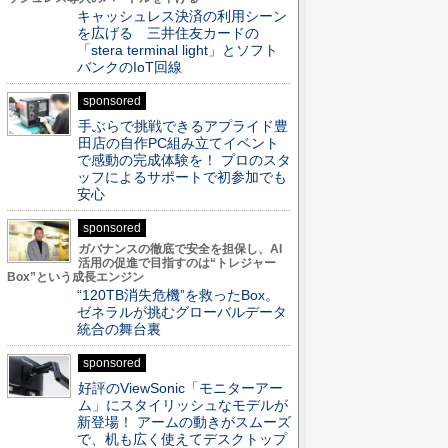
キャッシュレス決済の利用シーン
を広げる 三井住友カードの
「stera terminal light」とソフト
バンクのIoT回線
sponsored
手ぶらで挑戦できるアプライド豊
田店の自作PC組み立てイベント
で感動の完成体験を！ プロのスタ
ッフによるサポートで初参加でも
安心
sponsored
ガバナンスの徹底で安全を担保し、AI
活用の促進で目指すのは“トレジャー
Box”という成長エンジン
“120TB消失危機”を救ったBox。
ゼネラルが挑むグローバルデータ
統合の舞台裏
sponsored
好評のViewSonic「モニターアー
ム」にスタイリッシュなモデルが
新登場！ アームの動きがスムーズ
で、机も広く使えてデスクトップ