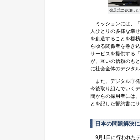
発足式に参加した
ミッションには、「
人ひとりの多様な幸
を創造することを標
らゆる関係者を巻き
サービスを提供する「Gov
が、互いの信頼のも
に社会全体のデジタル改革を
また、デジタル庁発足
今後取り組んでいく
間からの採用者には
とを記した誓約書に
日本の問題解決に
9月1日に行われた