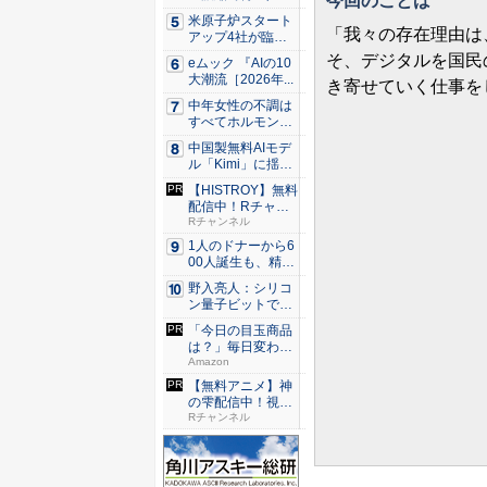
今回のことば
タ腎臓、...
米原子炉スタート
「我々の存在理由は
アップ4社が臨界
達成、原...
そ、デジタルを国民
eムック 『AIの10
大潮流［2026年...
き寄せていく仕事を
中年女性の不調は
すべてホルモンの
せい？ ...
中国製無料AIモデ
ル「Kimi」に揺れ
る...
【HISTROY】無料
配信中！Rチャン
ネ...
Rチャンネル
1人のドナーから6
00人誕生も、精子
提供...
野入亮人：シリコ
ン量子ビットで大
規模化の...
「今日の目玉商品
は？」毎日変わる
Amaz...
Amazon
【無料アニメ】神
の雫配信中！視聴
で楽天ポ...
Rチャンネル