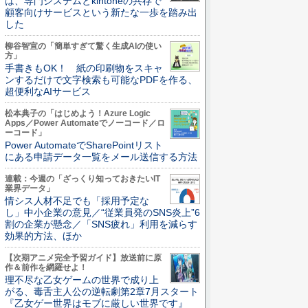
は、専門システムとkintoneの共存で
顧客向けサービスという新たな一歩を踏み出
した
柳谷智宣の「簡単すぎて驚く生成AIの使い
方」
手書きもOK！ 紙の印刷物をスキャ
ンするだけで文字検索も可能なPDFを作る、
超便利なAIサービス
松本典子の「はじめよう！Azure Logic
Apps／Power Automateでノーコード／ロ
ーコード」
Power AutomateでSharePointリスト
にある申請データ一覧をメール送信する方法
連載：今週の「ざっくり知っておきたいIT
業界データ」
情シス人材不足でも「採用予定な
し」中小企業の意見／“従業員発のSNS炎上”6
割の企業が懸念／「SNS疲れ」利用を減らす
効果的方法、ほか
【次期アニメ完全予習ガイド】放送前に原
作＆前作を網羅せよ！
理不尽な乙女ゲームの世界で成り上
がる、毒舌主人公の逆転劇第2章7月スタート
『乙女ゲー世界はモブに厳しい世界です』