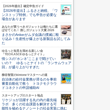
【2026年提出】確定申告ガイド
【2026年提出】ふるさと納税、「ワ
ンストップ特例」でも申告が必要な
場合があります
あなたが買うべきガジェットは俺たちに選
ばせてくれ！ 推しガジェット大賞 2026
まさかのAnkerがムダ会議の撲滅に殴
り込み！生産性が爆上がる新製品を試してみ
た
ゆるっと知見を深める楽しい会
「TECH.ASCII ゆるっとナイト」
情シスの“ホンネ”ここまで聞けてい
いの？ ゆるっとナイトの「ランサムウェア
回」が盛り上がりすぎた
柳谷智宣のkintoneマスターへの道
自治体の給付金業務が滞るのを事前
審査自動化で救う トヨクモクラウ
ドコネクトの申請補助AI
スタートアップのスタート地点
リケジョが活躍する丸の内の最先端
ラボ 多くの社会課題を解決する可
能性を秘めるナノシートの社会実装に挑む