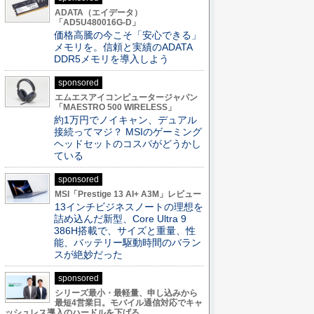
ADATA（エイデータ）
「AD5U480016G-D」
価格高騰の今こそ「安心できる」
メモリを。信頼と実績のADATA
DDR5メモリを導入しよう
sponsored
エムエスアイコンピュータージャパン
「MAESTRO 500 WIRELESS」
約1万円でノイキャン、デュアル
接続ってマジ？ MSIのゲーミング
ヘッドセットのコスパがどうかし
ている
sponsored
MSI「Prestige 13 AI+ A3M」レビュー
13インチビジネスノートの理想を
詰め込んだ新型、Core Ultra 9
386H搭載で、サイズと重量、性
能、バッテリー駆動時間のバラン
スが絶妙だった
sponsored
シリーズ最小・最軽量、申し込みから
最短4営業日。モバイル通信対応でキャ
ッシュレス導入のハードルを下げる