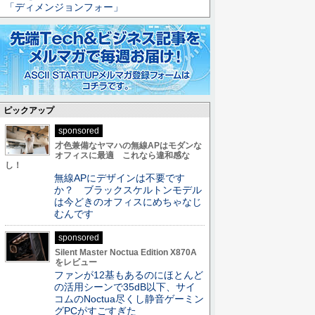
「ディメンジョンフォー」
ピックアップ
sponsored
才色兼備なヤマハの無線APはモダンな
オフィスに最適 これなら違和感な
し！
無線APにデザインは不要です
か？ ブラックスケルトンモデル
は今どきのオフィスにめちゃなじ
むんです
sponsored
Silent Master Noctua Edition X870A
をレビュー
ファンが12基もあるのにほとんど
の活用シーンで35dB以下、サイ
コムのNoctua尽くし静音ゲーミン
グPCがすごすぎた