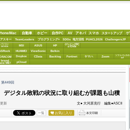
Phone/Mac
自動車
ホビー
自作PC
AV
アキバ
スマホ
ゲ
スタートアップ
アスキー
TeamLeaders
プログラミング+
SDGs
地方活性
PUACL2026
ChallengersJP
パソコン
ゲーミングPC
MSI
ASUS
HP
STORM
SEVEN
ASRock
HUAWEI
ViewSonic
Belkin
ソフトバンクの
Dropbox
CData
Backlog
Fortinet
ヤマハ
Zoom
ORACOM
IoT
brand
pCloud
new ME!
ら
第449回
、デジタル敗戦の状況に取り組むが課題も山積
分更新
文● 大河原克行 編集●ASCII
お気に入り
一覧