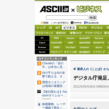
ASCII.jp
ビジネス
トップ
AI
IoT
ビジネス
TECH
デジタル
i
アスキーキッズ
格安SIM
家電ASCII
アスキーグルメ
週刊
FMV
mouse
iiyamaPC
Sycom
PC
ELECOM
AMD
ASUS ROG
Digital
GIGABYTE
JAWS
Acrobat
kintone
Azure
Business
S
JAPANNEXT
マカフィー
キヤノンMJ
ソフマップ
Special
Claudeの「頭の
中」は本当に見え
業界人の《ことば》か
たの...
AIの守りはAIの攻
撃で鍛える、オー
デジタル庁発足
プン...
環境モニタリング
は地域の基盤技術
2021年09月06日 09時00
へ 村上...
【毎日変わる】Am
azonタイムセール
が...
Amazon
核廃棄物、レーザ
ー濃縮で再生／ブ