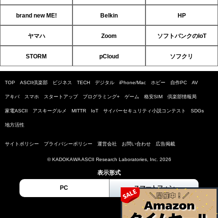
brand new ME!
Belkin
HP
ヤマハ
Zoom
ソフトバンクのIoT
STORM
pCloud
ソフクリ
TOP
ASCII倶楽部
ビジネス
TECH
デジタル
iPhone/Mac
ホビー
自作PC
AV
アキバ
スマホ
スタートアップ
プログラミング+
ゲーム
格安SIM
倶楽部情報局
家電ASCII
アスキーグルメ
MITTR
IoT
サイバーセキュリティ小説コンテスト
SDGs
地方活性
サイトポリシー
プライバシーポリシー
運営会社
お問い合わせ
広告掲載
© KADOKAWA ASCII Research Laboratories, Inc. 2026
表示形式
PC
スマートフォン