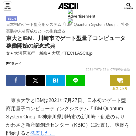
TECH
日本初のゲート型商用システム「IBM Quantum System One」、社会
実装や人材育成などへの抱負語る
東大とIBM、川崎市でゲート型量子コンピュータ
稼働開始の記念式典
文● 大河原克行 編集● 大塚／TECH.ASCII.jp
[PC表示へ]
2021年07月29日 07時00分更新
お気に入り
東京大学とIBMは2021年7月27日、日本初のゲート型
商用量子コンピューティングシステム「IBM Quantum
System One」を神奈川県川崎市の新川崎・創造のもり
かわさき新産業創造センター（KBIC）に設置し、稼働を
開始すると
発表した。