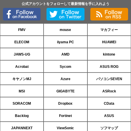
公式アカウントをフォローして最新情報を手に入れよう
FMV
mouse
マカフィー
ELECOM
iiyama PC
HUAWEI
JAWS-UG
AMD
kintone
Acrobat
Sycom
ASUS ROG
キヤノンMJ
Azure
パソコンSEVEN
MSI
GIGABYTE
ASRock
SORACOM
Dropbox
CData
Backlog
Fortinet
ASUS
JAPANNEXT
ViewSonic
ソフマップ