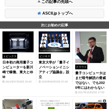
この記事の先頭へ
ASCII.jpトップへ
次にお勧めの記事
トピックス
ビジネス
日本初の商用量子コ
東京大学が「量子イ
ンピューターを新川
ノベーションイニシ
クラウド
崎で稼働、東大とIB
アティブ協議会」設
量子コンピュータは
M
立
まだ暗号解読の脅威
2021年07月28日 20:00
2020年08月03日 07:00
ではない、でも202
0年にはわからない
2017年10月25日 17:00
AD