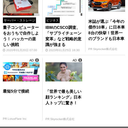
サーバー・ストレージ
ビジネス
米誌が選ぶ「今年の
傑作10車」に日本車
量子コンピューター
IBMのCSCO調査、
8台の快挙！世界一
をおうちで自作しよ
「サプライチェーン
のブランドも日本車
う！ ハッカーの楽
変革」など戦略的意
しい挑戦
識が強まる
PR Skyrocket株式会社
2020年01月20日 07:00
2023年01月25日 16:30
AD
AD
最短5分で接続
「世界で最も美しい
顔ランキング」日本
人トップに驚き！
PR LotusFlare Inc
PR Skyrocket株式会社