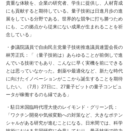
貴重な体験を、企業の研究者、学生に提供し、人材育成
にも貢献すると期待している。量子技術は日進月歩の進
展をしている分野である。世界的な競争に打ち勝つため
にも、この拠点から従来にない成果が生まれることを祈
念している」
・参議院議員で自由民主党量子技術推進議員連盟会長の
林芳正氏：「（量子技術は）あらゆることが前倒しで進
んでいる技術でもあり、こんなに早く実機を前にできる
とは思っていなかった。創薬や最適化など、新たな時代
に向けたイノベーションがここから誕生することを期待
したい。（7月）27日に、27量子ビットの量子コンピュ
ータが稼働するのも縁である」
・駐日米国臨時代理大使のレイモンド・グリーン氏：
「ワクチン開発や気候変動への対策など、大きなポテン
シャルがある研究が進むことになる。日米間では、科学
技術における共同研究に合意しており、量子技術で協力