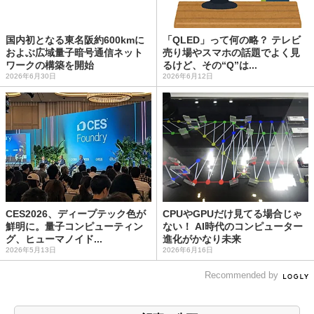
国内初となる東名阪約600kmに
「QLED」って何の略？ テレビ
およぶ広域量子暗号通信ネット
売り場やスマホの話題でよく見
ワークの構築を開始
るけど、その“Q”は...
2026年6月30日
2026年6月12日
CES2026、ディープテック色が
CPUやGPUだけ見てる場合じゃ
鮮明に。量子コンピューティン
ない！ AI時代のコンピューター
グ、ヒューマノイド...
進化がかなり未来
2026年5月13日
2026年6月16日
Recommended by