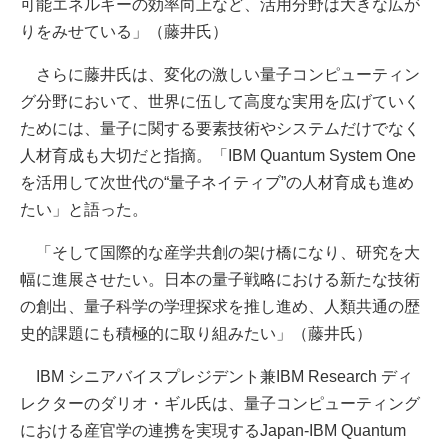
可能エネルギーの効率向上など、活用分野は大きな広が
りをみせている」（藤井氏）
さらに藤井氏は、変化の激しい量子コンピューティン
グ分野において、世界に伍して高度な実用を広げていく
ためには、量子に関する要素技術やシステムだけでなく
人材育成も大切だと指摘。「IBM Quantum System One
を活用して次世代の“量子ネイティブ”の人材育成も進め
たい」と語った。
「そして国際的な産学共創の架け橋になり、研究を大
幅に進展させたい。日本の量子戦略における新たな技術
の創出、量子科学の学理探求を推し進め、人類共通の歴
史的課題にも積極的に取り組みたい」（藤井氏）
IBM シニアバイスプレジデント兼IBM Research ディ
レクターのダリオ・ギル氏は、量子コンピューティング
における産官学の連携を実現するJapan-IBM Quantum