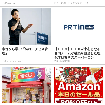
PR(Amazon)
PR(合同会社デジタルファーム )
事例から学ぶ『特権アクセス管
【ＤＴＳ】ＤＴＳが中心となる
理』
合同チームが構築を担当した理
化学研究所のスーパーコン...
PR(KeeperSecurity)
2026年6月19日