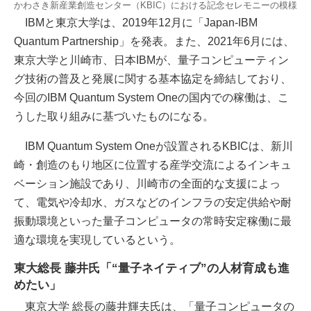
かわさき新産業創造センター（KBIC）における記念セレモニーの模様
IBMと東京大学は、2019年12月に「Japan-IBM
Quantum Partnership」を発表。また、2021年6月には、
東京大学と川崎市、日本IBMが、量子コンピューティン
グ技術の普及と発展に関する基本協定を締結しており、
今回のIBM Quantum System Oneの国内での稼働は、こ
うした取り組みに基づいたものになる。
IBM Quantum System Oneが設置されるKBICは、新川
崎・創造のもり地区に位置する産学交流によるインキュ
ベーション施設であり、川崎市の全面的な支援によっ
て、電気や冷却水、ガスなどのインフラの安定供給や耐
振動環境といった量子コンピュータの常時安定稼働に最
適な環境を実現しているという。
東大総長 藤井氏「“量子ネイティブ”の人材育成も進
めたい」
東京大学 総長の藤井輝夫氏は、「量子コンピュータの