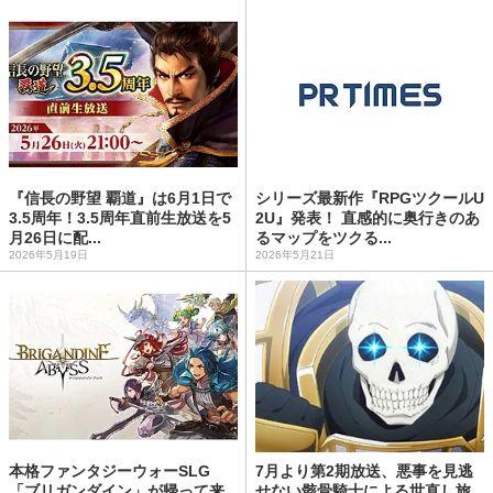
『信長の野望 覇道』は6月1日で
シリーズ最新作『RPGツクールU
3.5周年！3.5周年直前生放送を5
2U』発表！ 直感的に奥行きのあ
月26日に配...
るマップをツクる...
2026年5月19日
2026年5月21日
本格ファンタジーウォーSLG
7月より第2期放送、悪事を見逃
「ブリガンダイン」が帰って来
せない骸骨騎士による世直し旅