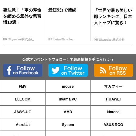
要注意！「車の寿命
最短5分で接続
「世界で最も美しい
を縮める意外な悪習
顔ランキング」日本
慣19選」
人トップに驚き！
PR Skyrocket株式会社
PR LotusFlare Inc
PR Skyrocket株式会社
公式アカウントをフォローして最新情報を手に入れよう
FMV
mouse
マカフィー
ELECOM
iiyama PC
HUAWEI
JAWS-UG
AMD
kintone
Acrobat
Sycom
ASUS ROG