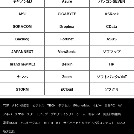
キヤノンMJ
Azure
パソコンSEVEN
MSI
GIGABYTE
ASRock
SORACOM
Dropbox
CData
Backlog
Fortinet
ASUS
JAPANNEXT
ViewSonic
ソフマップ
brand new ME!
Belkin
HP
ヤマハ
Zoom
ソフトバンクのIoT
STORM
pCloud
ソフクリ
TOP
ASCII倶楽部
ビジネス
TECH
デジタル
iPhone/Mac
ホビー
自作PC
AV
アキバ
スマホ
スタートアップ
プログラミング+
ゲーム
格安SIM
倶楽部情報局
家電ASCII
アスキーグルメ
MITTR
IoT
サイバーセキュリティ小説コンテスト
SDGs
地方活性