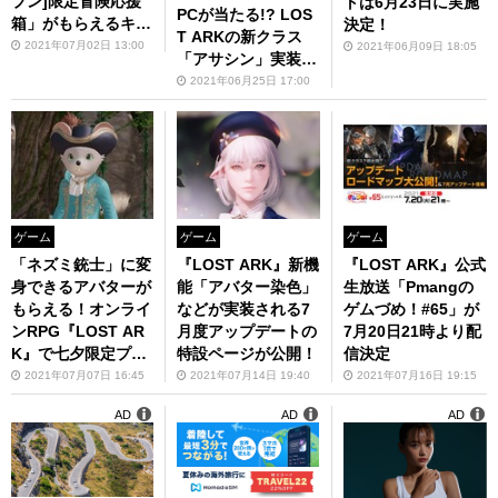
ブン]限定冒険応援
トは6月23日に実施
PCが当たる!? LOS
箱」がもらえるキャ
決定！
T ARKの新クラス
ンペーンを開催
2021年07月02日 13:00
2021年06月09日 18:05
「アサシン」実装記
念のヤバすぎるキャ
2021年06月25日 17:00
ンペーン誕生秘話を
聞いた
ゲーム
ゲーム
ゲーム
「ネズミ銃士」に変
『LOST ARK』新機
『LOST ARK』公式
身できるアバターが
能「アバター染色」
生放送「Pmangの
もらえる！オンライ
などが実装される7
ゲムづめ！#65」が
ンRPG『LOST AR
月度アップデートの
7月20日21時より配
K』で七夕限定プチ
特設ページが公開！
信決定
ログイン＆HotTime
2021年07月07日 16:45
2021年07月14日 19:40
2021年07月16日 19:15
イベント開催中
AD
AD
AD