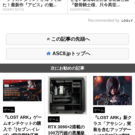
た！最新作『アビス』の魅...
『骸骨騎士様、只今異世...
2026年7月27日
2026年5月9日
Recommended by
この記事の先頭へ
ASCII.jpトップへ
次にお勧めの記事
ゲーム
ゲーム
『LOST ARK』ゲー
『LOST ARK』新ク
ゲーム
ムオンチケットの購
ラス「アサシン」実
RTX 3090×2搭載の
入で「[セブン‐イレ
装を含むアップデー
100万円超の悪魔級