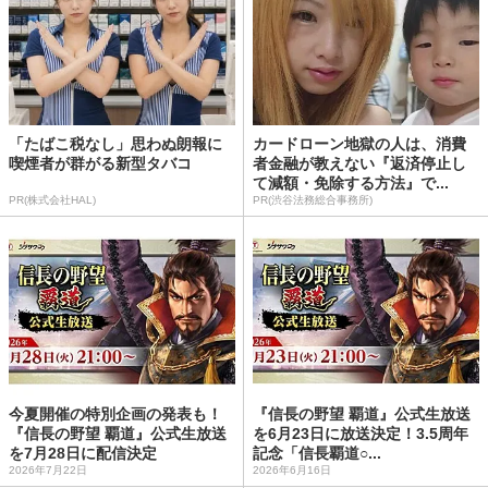
「たばこ税なし」思わぬ朗報に
カードローン地獄の人は、消費
喫煙者が群がる新型タバコ
者金融が教えない『返済停止し
て減額・免除する方法』で...
PR(株式会社HAL)
PR(渋谷法務総合事務所)
今夏開催の特別企画の発表も！
『信長の野望 覇道』公式生放送
『信長の野望 覇道』公式生放送
を6月23日に放送決定！3.5周年
を7月28日に配信決定
記念「信長覇道○...
2026年7月22日
2026年6月16日