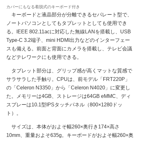
カバーにもなる着脱式のキーボード付き
キーボードと液晶部分が分離できるセパレート型で、
ノートパソコンとしてもタブレットとしても使用でき
る。IEEE 802.11acに対応した無線LANを搭載し、USB
Type-C 3.2端子、mini HDMI出力などのインターフェー
スも備える。前面と背面にカメラを搭載し、テレビ会議
などテレワークにも使用できる。
タブレット部分は、グリップ感が高くマットな質感で
サラサラした手触り。CPUは、前モデル「FRT220P」
の「Celeron N3350」から「Celeron N4020」に変更し
た。メモリーは4GB、ストレージは64GB eMMC、ディ
スプレーは10.1型IPSタッチパネル（800×1280ドッ
ト）。
サイズは、本体がおよそ幅260×奥行き174×高さ
10mm、重量およそ635g。キーボードがおよそ幅260×奥