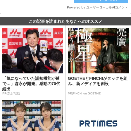
この記事を読まれたあなたへのオススメ
「気になっていた認知機能が菌
GOETHEとFINCHIがタッグを組
で…」森永が開発。感動の70代
み、新メディアを創設
続出
PR(森永乳業)
PR(FINCHI on GOETHE)