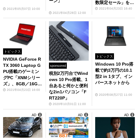
ーン」
数限定セール」を開
催！
2021年04月23日 16:40
2021年05月07日 10:00
2021年04月28日 12:00
トピックス
トピックス
NVIDIA GeForce R
Windows 10 Pro搭
TX 3060 Laptop G
sponsored
載で約3万円の10.1
PU搭載のゲーミン
税別2万円台でWind
型2 in 1タブ、イン
グPC「XNMシリー
ows 10 Pro搭載、1
バースネットから
ズ」、8GB／16GB
台あると何かと便利
／32GBの3モデル
2021年04月23日 16:00
な2in1パソコン「F
2020年08月27日 11:00
発売！
RT220P」
2020年10月01日 11:00
AD
AD
AD