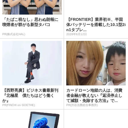
「たばこ税なし」思わぬ朗報に
【FRONTIER】業界初※、半固
喫煙者が群がる新型タバコ
体バッテリーを搭載した10.1型2i
n1タブレ...
PR(株式会社HAL)
2026年6月12日
【西野亮廣】ビジネス書最新刊
カードローン地獄の人は、消費
『北極星 僕たちはどう働く
者金融が教えない『返済停止し
か』
て減額・免除する方法』で...
PR(FINCHI on GOETHE)
PR(渋谷法務総合事務所)