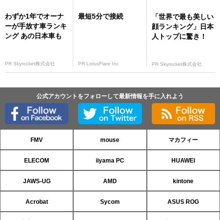
わずか1年でオーナ
最短5分で接続
「世界で最も美しい
ーが手放す車ランキ
顔ランキング」日本
ング あの日本車も
人トップに驚き！
PR Skyrocket株式会社
PR LotusFlare Inc
PR Skyrocket株式会社
公式アカウントをフォローして最新情報を手に入れよう
FMV
mouse
マカフィー
ELECOM
iiyama PC
HUAWEI
JAWS-UG
AMD
kintone
Acrobat
Sycom
ASUS ROG