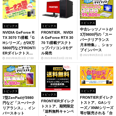
トピックス
トピックス
トピックス
中古レッツノートが
NVIDIA GeForce R
FRONTIER、NVIDI
3万9800円の「スー
TX 3070 Ti搭載「G
A GeForce RTX 30
パークリアランス
Hシリーズ」が28万
70 Ti搭載デスクト
月末特集」、ショッ
5800円などFRONTI
ップパソコン3モデ
プインバース
ERダイレクトスト
ル発売
2021年05月21日 10:00
アで「ボーナス祭」
2021年06月11日 17:00
2021年06月10日 22:01
開催
トピックス
トピックス
トピックス
FRONTIERダイレク
7型ZenPadが3980
FRONTIERダイレク
トストア、GAシリ
円など「スーパーク
トストア、期間限定
ーズ／XNMシリーズ
リアランス」、イン
「送料無料キャンペ
等が販売される「台
バースネット