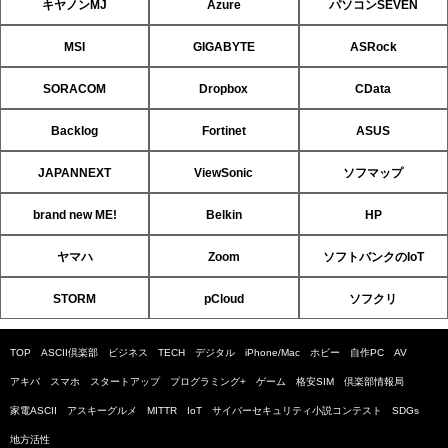
キヤノンMJ
Azure
パソコンSEVEN
MSI
GIGABYTE
ASRock
SORACOM
Dropbox
CData
Backlog
Fortinet
ASUS
JAPANNEXT
ViewSonic
ソフマップ
brand new ME!
Belkin
HP
ヤマハ
Zoom
ソフトバンクのIoT
STORM
pCloud
ソフクリ
TOP
ASCII倶楽部
ビジネス
TECH
デジタル
iPhone/Mac
ホビー
自作PC
AV
アキバ
スマホ
スタートアップ
プログラミング+
ゲーム
格安SIM
倶楽部情報局
家電ASCII
アスキーグルメ
MITTR
IoT
サイバーセキュリティ小説コンテスト
SDGs
地方活性