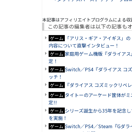
本記事はアフィリエイトプログラムによる収
この記事の編集者は以下の記事も
「アリス・ギア・アイギス」の
ゲーム
内容について直撃インタビュー！
家庭用ゲーム機版『ダライアス
ゲーム
定！
Switch／PS4『ダライア
ゲーム
ッチ！
『ダライアス コズミックリベ
ゲーム
タイトーのアーケード筐体がミニサ
ゲーム
定!!
シリーズ誕生から35年を記念
ゲーム
を実施！
Switch／PS4／Steam『
ゲーム