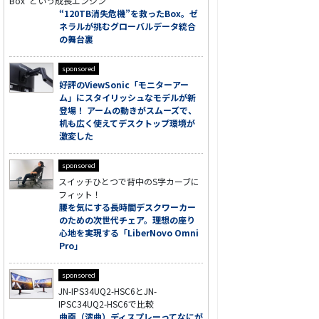
Box”という成長エンジン
“120TB消失危機”を救ったBox。ゼ
ネラルが挑むグローバルデータ統合
の舞台裏
sponsored
好評のViewSonic「モニターアー
ム」にスタイリッシュなモデルが新
登場！ アームの動きがスムーズで、
机も広く使えてデスクトップ環境が
激変した
sponsored
スイッチひとつで背中のS字カーブに
フィット！
腰を気にする長時間デスクワーカー
のための次世代チェア。理想の座り
心地を実現する「LiberNovo Omni
Pro」
sponsored
JN-IPS34UQ2-HSC6とJN-
IPSC34UQ2-HSC6で比較
曲面（湾曲）ディスプレーってなにが