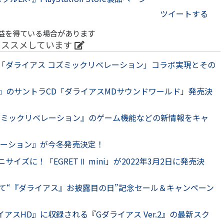
ツイートする
益を得ている場合があります
オススメしています
「ダライアス コズミックリベレーション」コラボ実現とその
』のサントラCD「ダライアスMDサウンドワールド」発売決
ス コズミックリベレーション』のゲーム機能などの新情報をキャ
レーション』が今冬発売決定！
イズに！「EGRETⅡ mini」が2022年3月2日に発売決
して“『ダライアス』お披露目の日”記念セール＆キャンペーン
GダライアスHD』に収録される『Gダライアス Ver.2』の最新スク