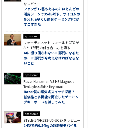
をレビュー
ファンが12基もあるのにほとんどの
活用シーンで35dB以下、サイコムの
Noctua尽くし静音ゲーミングPCが
すごすぎた
sponsored
フォーティネット フィールドCTOが
AIとIT部門の付き合い方を語る
AIに振り回されないIT部門になるた
め、IT部門が今考えなければならな
いこと
sponsored
Razer Huntsman V3 HE Magnetic
Tenkeyless 8kHz Keyboard
Razer初の磁気式スイッチ採用？
低価格と多機能を両立したゲーミン
グキーボードを試してみた
sponsored
STYLE-14FH132-U5-UCSXをレビュー
14型で約0.84kgの超軽量モバイル