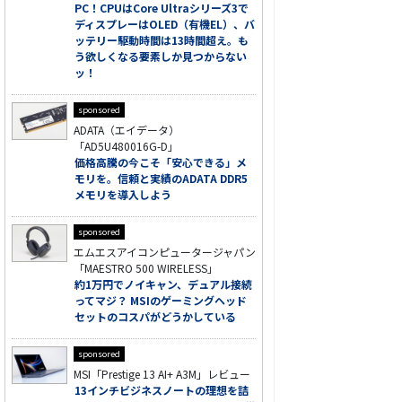
PC！CPUはCore Ultraシリーズ3で
ディスプレーはOLED（有機EL）、バ
ッテリー駆動時間は13時間超え。も
う欲しくなる要素しか見つからない
ッ！
sponsored
ADATA（エイデータ）
「AD5U480016G-D」
価格高騰の今こそ「安心できる」メ
モリを。信頼と実績のADATA DDR5
メモリを導入しよう
sponsored
エムエスアイコンピュータージャパン
「MAESTRO 500 WIRELESS」
約1万円でノイキャン、デュアル接続
ってマジ？ MSIのゲーミングヘッド
セットのコスパがどうかしている
sponsored
MSI「Prestige 13 AI+ A3M」レビュー
13インチビジネスノートの理想を詰