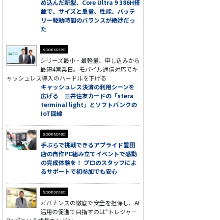
め込んだ新型、Core Ultra 9 386H搭
載で、サイズと重量、性能、バッテ
リー駆動時間のバランスが絶妙だっ
た
sponsored
シリーズ最小・最軽量、申し込みから
最短4営業日。モバイル通信対応でキ
ャッシュレス導入のハードルを下げる
キャッシュレス決済の利用シーンを
広げる 三井住友カードの「stera
terminal light」とソフトバンクの
IoT回線
sponsored
手ぶらで挑戦できるアプライド豊田
店の自作PC組み立てイベントで感動
の完成体験を！ プロのスタッフによ
るサポートで初参加でも安心
sponsored
ガバナンスの徹底で安全を担保し、AI
活用の促進で目指すのは“トレジャー