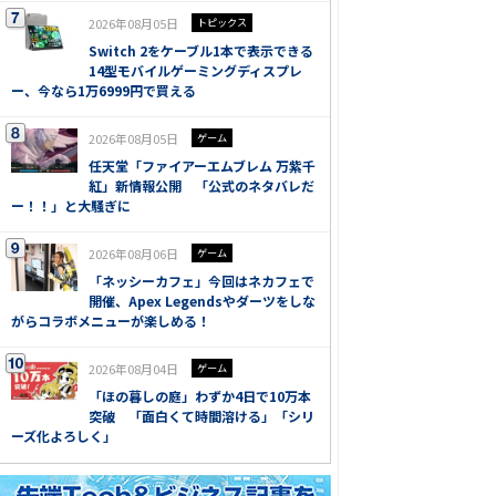
2026年08月05日
トピックス
Switch 2をケーブル1本で表示できる
14型モバイルゲーミングディスプレ
ー、今なら1万6999円で買える
2026年08月05日
ゲーム
任天堂「ファイアーエムブレム 万紫千
紅」新情報公開 「公式のネタバレだ
ー！！」と大騒ぎに
2026年08月06日
ゲーム
「ネッシーカフェ」今回はネカフェで
開催、Apex Legendsやダーツをしな
がらコラボメニューが楽しめる！
2026年08月04日
ゲーム
「ほの暮しの庭」わずか4日で10万本
突破 「面白くて時間溶ける」「シリ
ーズ化よろしく」