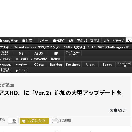
Phone/Mac
自動車
ホビー
自作PC
AV
アキバ
スマホ
ゲ
スタートアップ
アスキー
TeamLeaders
プログラミング+
SDGs
地方活性
PUACL2026
ChallengersJP
ゲーミングPC
パソコン
MSI
ASUS
HP
STORM
SEVEN
ASRock
HUAWEI
ViewSonic
Belkin
ソフトバンクの
CData
Backlog
Fortinet
ヤマハ
Zoom
Dropbox
ORACOM
IoT
brand
pCloud
new ME!
どが追加
イアスHD』に「Ver.2」追加の大型アップデートを
文●ASCII
する
お気に入り
一覧