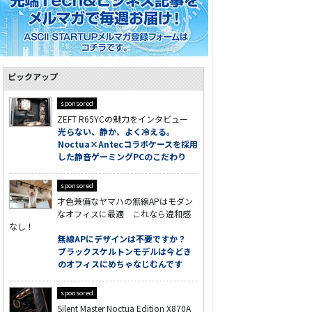
ピックアップ
sponsored
ZEFT R65YCの魅力をインタビュー
光らない、静か、よく冷える。
Noctua×Antecコラボケースを採用
した静音ゲーミングPCのこだわり
sponsored
才色兼備なヤマハの無線APはモダン
なオフィスに最適 これなら違和感
なし！
無線APにデザインは不要ですか？
ブラックスケルトンモデルは今どき
のオフィスにめちゃなじむんです
sponsored
Silent Master Noctua Edition X870A