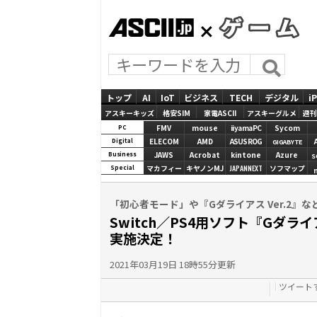
ASCII.jp
GAMES
トップ
AI
IoT
ビジネス
TECH
デジタル
i
アスキーキッズ
格安SIM
家電ASCII
アスキーグルメ
週刊
FMV
mouse
iiyamaPC
Sycom
PC
ELECOM
AMD
ASUS ROG
Digital
GIGABYTE
JAWS
Acrobat
kintone
Azure
Business
S
マカフィー
キヤノンMJ
JAPANNEXT
ソフマップ
Special
「初心者モード」や『Gダライアス Ver.2』な
Switch／PS4用ソフト『Gダラ
実施決定！
2021年03月19日 18時55分更新
ツイート