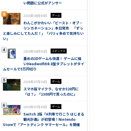
い問題に公式がアンサー
2026年08月04日
ゲーム
わんこがかわいい「ビースト・オブ・
リンカネーション」本日発売 「ずっ
と楽しみにしてたんだ！」「パリィ多めで気持ちい
い」
2026年08月05日
トピックス
重めの3Dゲームも快適！ ゲームに強
いHeadwolfの8.8型タブレットがタイ
ムセールで5万円切り
2026年07月30日
ゲーム
スマホ版マイクラ、なぜか320円に
「は？」「1300円で買ったのに」
2026年07月30日
ゲーム
Switch 2版『A列車で行こう はじまる
観光計画』が初登場！Nintendo
Storeで「アートディンク サマーセール」を開催