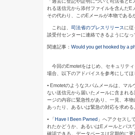
「過去に登記や証明について司法省とE
れる送信元から添付ファイルを含んだE
その代わり、このEメールが本物である
これは、
司法省のプレスリリース
に従
談受付センターに連絡できるようになっ
関連記事：
Would you get hooked by a ph
今回のEmotetをはじめ、セキュリテ
場合、以下のアドバイスを参考にしてほ
⦁ Emotetのようなスパムメールは
ない送信元から届いたメールに含まれる
ージの内容に緊急性があり、一見、本物
あったり、あるいは緊急の対応を求める
⦁ 「
Have I Been Pwned
」へアクセスし
れたかどうか、あるいはEメールとパス
確認できる。データベースは定期的に更