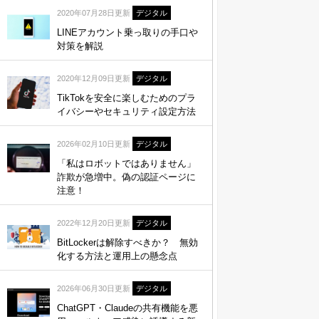
2020年07月28日更新
デジタル
LINEアカウント乗っ取りの手口や
対策を解説
2020年12月09日更新
デジタル
TikTokを安全に楽しむためのプラ
イバシーやセキュリティ設定方法
2026年02月10日更新
デジタル
「私はロボットではありません」
詐欺が急増中。偽の認証ページに
注意！
2022年12月20日更新
デジタル
BitLockerは解除すべきか？ 無効
化する方法と運用上の懸念点
2026年06月30日更新
デジタル
ChatGPT・Claudeの共有機能を悪