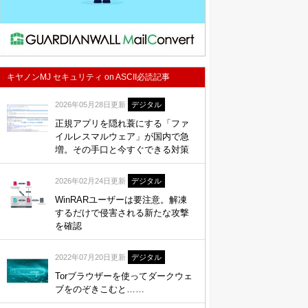
キヤノンMJ セキュリティ on ASCII必読記事
2026年05月28日更新
デジタル
正規アプリを隠れ蓑にする「ファ
イルレスマルウェア」が国内で急
増。その手口と今すぐできる対策
2026年02月24日更新
デジタル
WinRARユーザーは要注意。解凍
するだけで侵害される新たな攻撃
を確認
2022年07月20日更新
デジタル
Torブラウザーを使ってダークウェ
ブをのぞきこむと……