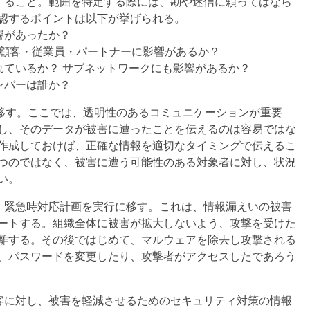
定すること。範囲を特定する際には、勘や迷信に頼ってはなら
認するポイントは以下が挙げられる。
響があったか？
 顧客・従業員・パートナーに影響があるか？
れているか？ サブネットワークにも影響があるか？
ンバーは誰か？
に移す。ここでは、透明性のあるコミュニケーションが重要
し、そのデータが被害に遭ったことを伝えるのは容易ではな
作成しておけば、正確な情報を適切なタイミングで伝えるこ
つのではなく、被害に遭う可能性のある対象者に対し、状況
い。
ば、緊急時対応計画を実行に移す。これは、情報漏えいの被害
ートする。組織全体に被害が拡大しないよう、攻撃を受けた
離する。その後ではじめて、マルウェアを除去し攻撃される
、パスワードを変更したり、攻撃者がアクセスしたであろう
顧客に対し、被害を軽減させるためのセキュリティ対策の情報