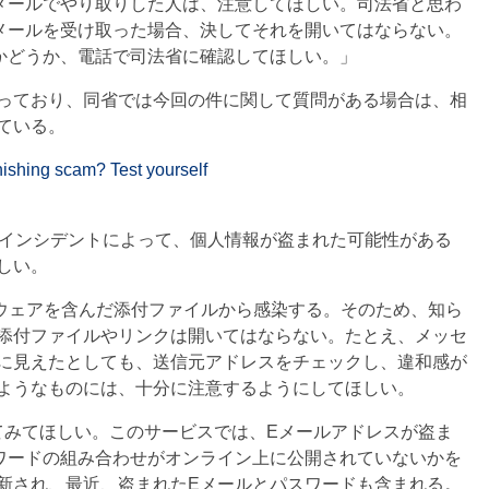
メールでやり取りした人は、注意してほしい。司法省と思わ
メールを受け取った場合、決してそれを開いてはならない。
かどうか、電話で司法省に確認してほしい。」
っており、同省では今回の件に関して質問がある場合は、相
ている。
ishing scam? Test yourself
ィインシデントによって、個人情報が盗まれた可能性がある
しい。
、マルウェアを含んだ添付ファイルから感染する。そのため、知ら
添付ファイルやリンクは開いてはならない。たとえ、メッセ
に見えたとしても、送信元アドレスをチェックし、違和感が
ようなものには、十分に注意するようにしてほしい。
てみてほしい。このサービスでは、Eメールアドレスが盗ま
ワードの組み合わせがオンライン上に公開されていないかを
新され、最近、盗まれたEメールとパスワードも含まれる。