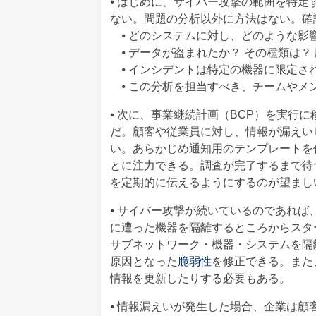
⦁ はじめに、サイバー攻撃の範囲を特
ない。問題の分析以外に方法はない。確
⦁ どのシステムに対し、どのような影
⦁ データが盗まれたか？ その種類は？
⦁ インシデントは特定の機器に限定さ
⦁ この分析を担当すべき、チームやメ
⦁ 次に、事業継続計画（BCP）を実行
だ。顧客や従業員に対し、情報が漏えい
い。あらかじめ通知用のテンプレートを
とに注力できる。調査が完了するまで待
を定期的に伝えるようにするのが望まし
⦁ サイバー攻撃が続いているのであれ
に遭った機器を隔離するところからスタ
サブネットワーク・機器・システムを隔
原因となった
脆弱性
を修正できる。また
情報を更新したりする必要もある。
⦁ 情報漏えいが発生した場合、企業は