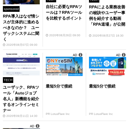
自社に必要なRPAツ
RPAによる業務改善
sponsored
ールは？RPAツール
の秘訣やユーザー事
RPA導入はなぜ情シ
を比較するポイント
例を紹介する動画
スが主体的に進める
「RPA道場」が公開
べきなのか？ ユー
ザックシステムに聞
2020年08月26日 09:00
2020年08月27日 18:30
く
2020年08月07日 09:00
AD
AD
TECH
最短5分で接続
最短5分で接続
ユーザック、RPAツ
ール「Autoジョブ
名人」新機能を紹介
するオンラインセミ
ナー
PR LotusFlare Inc
PR LotusFlare Inc
2020年09月11日 14:30
AD