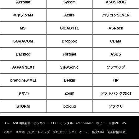
Acrobat
Sycom
ASUS ROG
キヤノンMJ
Azure
パソコンSEVEN
MSI
GIGABYTE
ASRock
SORACOM
Dropbox
CData
Backlog
Fortinet
ASUS
JAPANNEXT
ViewSonic
ソフマップ
brand new ME!
Belkin
HP
ヤマハ
Zoom
ソフトバンクのIoT
STORM
pCloud
ソフクリ
TOP
ASCII倶楽部
ビジネス
TECH
デジタル
iPhone/Mac
ホビー
自作PC
AV
アキバ
スマホ
スタートアップ
プログラミング+
ゲーム
格安SIM
倶楽部情報局