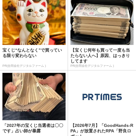
宝くじ“なんとなく”で買ってい
【宝くじ何年も買って一度も当
る限り変わらない
たらない人へ】原因、はっきり
してます
PR(合同会社デジタルファーム )
PR(合同会社デジタルファーム )
「2027年の宝くじ当選者は〇〇
【2026年7月】「GoodHands-R
です」占い師が暴露
PA」が放置されたRPA「野良ロ