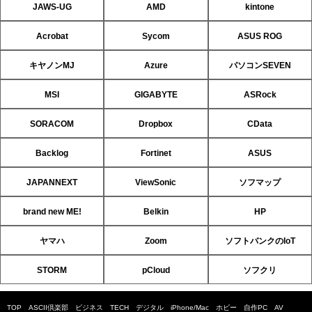
JAWS-UG
AMD
kintone
Acrobat
Sycom
ASUS ROG
キヤノンMJ
Azure
パソコンSEVEN
MSI
GIGABYTE
ASRock
SORACOM
Dropbox
CData
Backlog
Fortinet
ASUS
JAPANNEXT
ViewSonic
ソフマップ
brand new ME!
Belkin
HP
ヤマハ
Zoom
ソフトバンクのIoT
STORM
pCloud
ソフクリ
TOP
ASCII倶楽部
ビジネス
TECH
デジタル
iPhone/Mac
ホビー
自作PC
AV