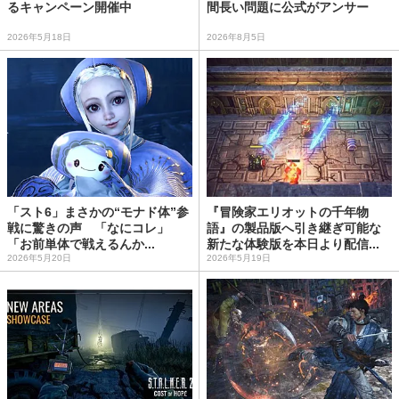
るキャンペーン開催中
間長い問題に公式がアンサー
2026年5月18日
2026年8月5日
「スト6」まさかの“モナド体”参
『冒険家エリオットの千年物
戦に驚きの声 「なにコレ」
語』の製品版へ引き継ぎ可能な
「お前単体で戦えるんか...
新たな体験版を本日より配信...
2026年5月20日
2026年5月19日