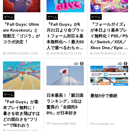
ゲーム
ゲーム
ゲーム
『Fall Guys: Ultim
『Fall Guys』が6
『フォールガイズ』
ate Knockout』と
月21日より全プラッ
が本日より基本プレ
怪獣王「ゴジラ」が
トフォーム対応＆基
イ無料化！PS5／PS
コラボ決定︕
本無料化へ！最大60
4／Switch／XSX／
人で遊べるわちゃわ
Xbox One／Epic G
ちゃバトルロイヤル
ames Storeでプレ
2020年10月28日 10:00
2022年05月17日 15:20
2022年06月21日 19:10
イ可能に
AD
AD
ゲーム
日本最高！「親日国
最短5分で接続
ランキング」1位は
『Fall Guys』が基
驚異の「全国民9
本プレイ無料に！
8%」が日本好き
暑さを吹き飛ばすほ
どの面白さを"フリ
PR Skyrocket株式会社
PR LotusFlare Inc
ー"で味わおう
2022年07月29日 13:00