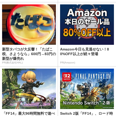
新型タバコが大反響！「たばこ
Amazon今日も見逃せない！8
税、さようなら」600円→83円の
0%OFF以上が続々登場
新型が爆売れ
PR(株式会社HAL)
PR(Amazon)
「FF14」最大96時間無料で遊べ
Switch 2版「FF14」、ロード時