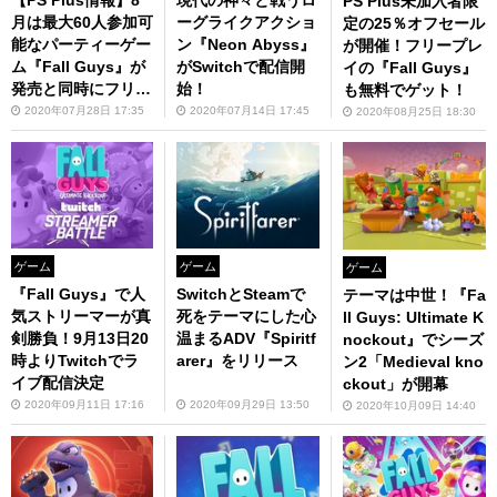
PS Plus未加入者限
月は最大60人参加可
ーグライクアクショ
定の25％オフセール
能なパーティーゲー
ン『Neon Abyss』
が開催！フリープレ
ム『Fall Guys』が
がSwitchで配信開
イの『Fall Guys』
発売と同時にフリー
始！
も無料でゲット！
プレイで登場！
2020年07月28日 17:35
2020年07月14日 17:45
2020年08月25日 18:30
ゲーム
ゲーム
ゲーム
『Fall Guys』で人
SwitchとSteamで
テーマは中世！『Fa
気ストリーマーが真
死をテーマにした心
ll Guys: Ultimate K
剣勝負！9月13日20
温まるADV『Spiritf
nockout』でシーズ
時よりTwitchでラ
arer』をリリース
ン2「Medieval kno
イブ配信決定
ckout」が開幕
2020年09月11日 17:16
2020年09月29日 13:50
2020年10月09日 14:40