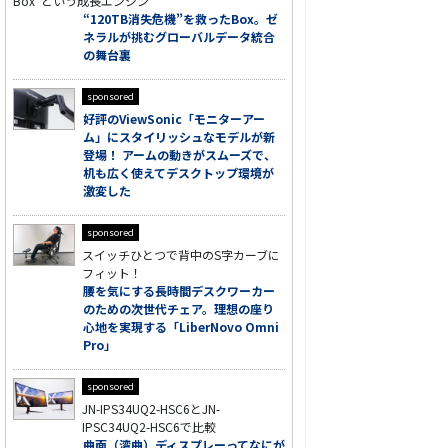
Box”という成長エンジン
“120TB消失危機”を救ったBox。ゼ
ネラルが挑むグローバルデータ統合
の舞台裏
sponsored
好評のViewSonic「モニターアー
ム」にスタイリッシュなモデルが新
登場！ アームの動きがスムーズで、
机も広く使えてデスクトップ環境が
激変した
sponsored
スイッチひとつで背中のS字カーブに
フィット！
腰を気にする長時間デスクワーカー
のための次世代チェア。理想の座り
心地を実現する「LiberNovo Omni
Pro」
sponsored
JN-IPS34UQ2-HSC6とJN-
IPSC34UQ2-HSC6で比較
曲面（湾曲）ディスプレーってなにが