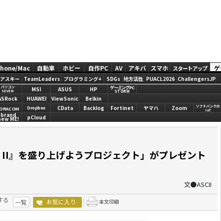
Phone/Mac
自動車
ホビー
自作PC
AV
アキバ
スマホ
ゲ
スタートアップ
アスキー
TeamLeaders
プログラミング+
SDGs
地方活性
PUACL2026
ChallengersJP
ゲーミングPC
パソコン
MSI
ASUS
HP
STORM
SEVEN
ASRock
HUAWEI
ViewSonic
Belkin
ソフトバンクの
CData
Backlog
Fortinet
ヤマハ
Zoom
Dropbox
ORACOM
IoT
brand
pCloud
new ME!
 Part II』を盛り上げようプロジェクト」がプレゼント
文●ASCII
する
お気に入り
一覧