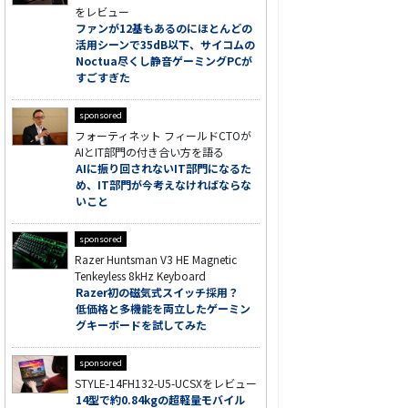
をレビュー
ファンが12基もあるのにほとんどの
活用シーンで35dB以下、サイコムの
Noctua尽くし静音ゲーミングPCが
すごすぎた
sponsored
フォーティネット フィールドCTOが
AIとIT部門の付き合い方を語る
AIに振り回されないIT部門になるた
め、IT部門が今考えなければならな
いこと
sponsored
Razer Huntsman V3 HE Magnetic
Tenkeyless 8kHz Keyboard
Razer初の磁気式スイッチ採用？
低価格と多機能を両立したゲーミン
グキーボードを試してみた
sponsored
STYLE-14FH132-U5-UCSXをレビュー
14型で約0.84kgの超軽量モバイル