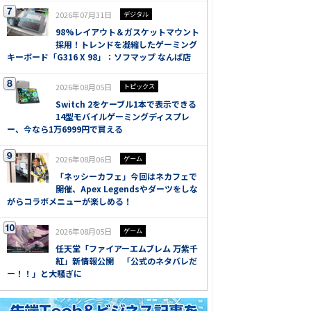
2026年07月31日
デジタル
98%レイアウト＆ガスケットマウント
採用！トレンドを凝縮したゲーミング
キーボード「G316 X 98」：ソフマップ なんば店
2026年08月05日
トピックス
Switch 2をケーブル1本で表示できる
14型モバイルゲーミングディスプレ
ー、今なら1万6999円で買える
2026年08月06日
ゲーム
「ネッシーカフェ」今回はネカフェで
開催、Apex Legendsやダーツをしな
がらコラボメニューが楽しめる！
2026年08月05日
ゲーム
任天堂「ファイアーエムブレム 万紫千
紅」新情報公開 「公式のネタバレだ
ー！！」と大騒ぎに