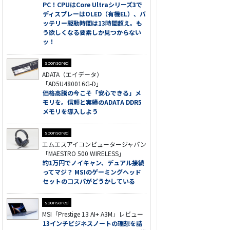
PC！CPUはCore Ultraシリーズ3で
ディスプレーはOLED（有機EL）、バ
ッテリー駆動時間は13時間超え。も
う欲しくなる要素しか見つからない
ッ！
sponsored
ADATA（エイデータ）
「AD5U480016G-D」
価格高騰の今こそ「安心できる」メ
モリを。信頼と実績のADATA DDR5
メモリを導入しよう
sponsored
エムエスアイコンピュータージャパン
「MAESTRO 500 WIRELESS」
約1万円でノイキャン、デュアル接続
ってマジ？ MSIのゲーミングヘッド
セットのコスパがどうかしている
sponsored
MSI「Prestige 13 AI+ A3M」レビュー
13インチビジネスノートの理想を詰