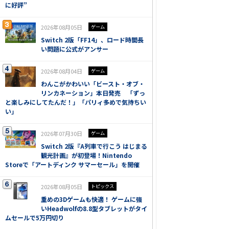
に好評”
2026年08月05日
ゲーム
Switch 2版「FF14」、ロード時間長
い問題に公式がアンサー
2026年08月04日
ゲーム
わんこがかわいい「ビースト・オブ・
リンカネーション」本日発売 「ずっ
と楽しみにしてたんだ！」「パリィ多めで気持ちい
い」
2026年07月30日
ゲーム
Switch 2版『A列車で行こう はじまる
観光計画』が初登場！Nintendo
Storeで「アートディンク サマーセール」を開催
2026年08月05日
トピックス
重めの3Dゲームも快適！ ゲームに強
いHeadwolfの8.8型タブレットがタイ
ムセールで5万円切り