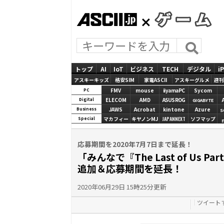
ASCII.jp
GAMES
トップ
AI
IoT
ビジネス
TECH
デジタル
i
アスキーキッズ
格安SIM
家電ASCII
アスキーグルメ
週刊
FMV
mouse
iiyamaPC
Sycom
PC
ELECOM
AMD
ASUS ROG
Digital
GIGABYTE
JAWS
Acrobat
kintone
Azure
Business
S
マカフィー
キヤノンMJ
JAPANNEXT
ソフマップ
Special
応募期間を2020年7月7日まで延長！
「みんなで『The Last of Us
追加＆応募期間を延長！
2020年06月29日 15時25分更新
ツイート