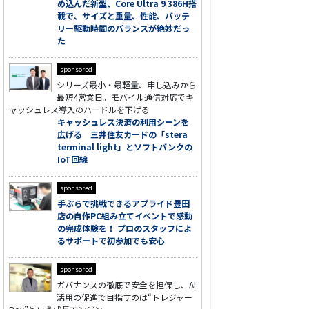
め込んだ新型、Core Ultra 9 386H搭
載で、サイズと重量、性能、バッテ
リー駆動時間のバランスが絶妙だっ
た
sponsored
シリーズ最小・最軽量、申し込みから
最短4営業日。モバイル通信対応でキ
ャッシュレス導入のハードルを下げる
キャッシュレス決済の利用シーンを
広げる 三井住友カードの「stera
terminal light」とソフトバンクの
IoT回線
sponsored
手ぶらで挑戦できるアプライド豊田
店の自作PC組み立てイベントで感動
の完成体験を！ プロのスタッフによ
るサポートで初参加でも安心
sponsored
ガバナンスの徹底で安全を担保し、AI
活用の促進で目指すのは“トレジャー