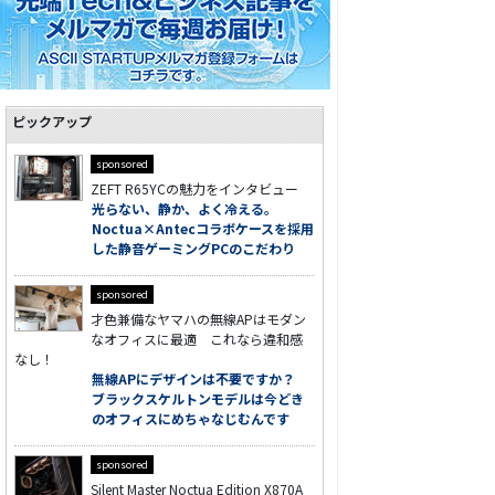
ピックアップ
sponsored
ZEFT R65YCの魅力をインタビュー
光らない、静か、よく冷える。
Noctua×Antecコラボケースを採用
した静音ゲーミングPCのこだわり
sponsored
才色兼備なヤマハの無線APはモダン
なオフィスに最適 これなら違和感
なし！
無線APにデザインは不要ですか？
ブラックスケルトンモデルは今どき
のオフィスにめちゃなじむんです
sponsored
Silent Master Noctua Edition X870A