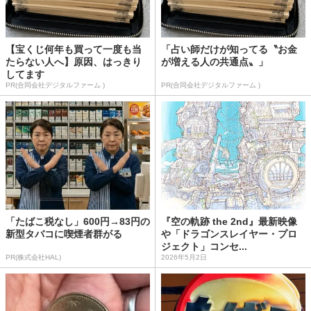
【宝くじ何年も買って一度も当
「占い師だけが知ってる〝お金
たらない人へ】原因、はっきり
が増える人の共通点〟」
してます
PR(合同会社デジタルファーム )
PR(合同会社デジタルファーム )
「たばこ税なし」600円→83円の
『空の軌跡 the 2nd』最新映像
新型タバコに喫煙者群がる
や「ドラゴンスレイヤー・プロ
ジェクト」コンセ...
PR(株式会社HAL)
2026年5月2日