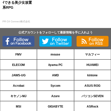
ｲできる美少女放置
系RPG
PR C4 Connect株式会社
公式アカウントをフォローして最新情報を手に入れよう
FMV
mouse
マカフィー
ELECOM
iiyama PC
HUAWEI
JAWS-UG
AMD
kintone
Acrobat
Sycom
ASUS ROG
キヤノンMJ
Azure
パソコンSEVEN
MSI
GIGABYTE
ASRock