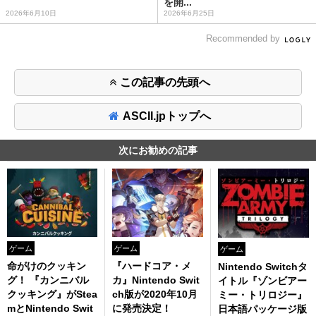
を開...
2026年6月10日
2026年6月25日
Recommended by
この記事の先頭へ
ASCII.jpトップへ
次にお勧めの記事
ゲーム
ゲーム
ゲーム
命がけのクッキン
『ハードコア・メ
Nintendo Switchタ
グ！ 『カンニバル
カ』Nintendo Swit
イトル『ゾンビアー
クッキング』がStea
ch版が2020年10月
ミー・トリロジー』
mとNintendo Swit
に発売決定！
日本語パッケージ版