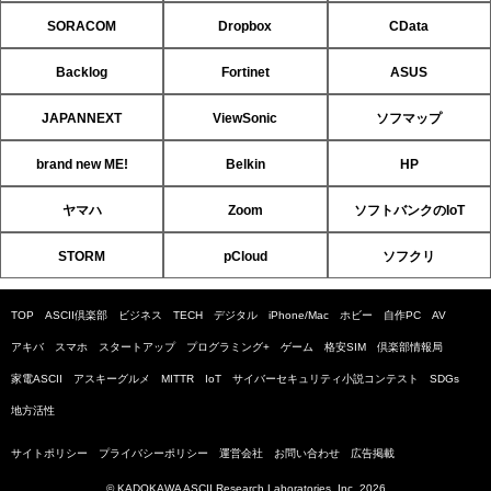
SORACOM
Dropbox
CData
Backlog
Fortinet
ASUS
JAPANNEXT
ViewSonic
ソフマップ
brand new ME!
Belkin
HP
ヤマハ
Zoom
ソフトバンクのIoT
STORM
pCloud
ソフクリ
TOP
ASCII倶楽部
ビジネス
TECH
デジタル
iPhone/Mac
ホビー
自作PC
AV
アキバ
スマホ
スタートアップ
プログラミング+
ゲーム
格安SIM
倶楽部情報局
家電ASCII
アスキーグルメ
MITTR
IoT
サイバーセキュリティ小説コンテスト
SDGs
地方活性
サイトポリシー
プライバシーポリシー
運営会社
お問い合わせ
広告掲載
© KADOKAWA ASCII Research Laboratories, Inc. 2026