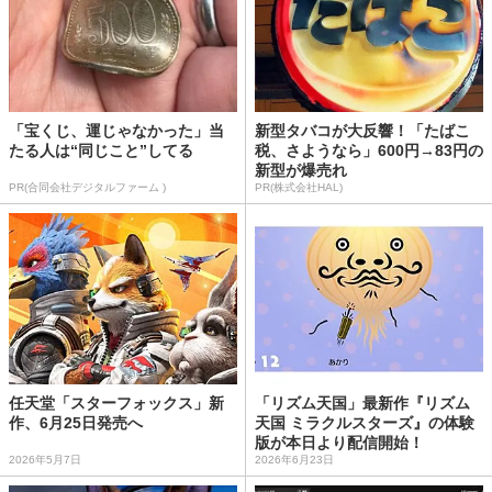
「宝くじ、運じゃなかった」当
新型タバコが大反響！「たばこ
たる人は“同じこと”してる
税、さようなら」600円→83円の
新型が爆売れ
PR(合同会社デジタルファーム )
PR(株式会社HAL)
任天堂「スターフォックス」新
「リズム天国」最新作『リズム
作、6月25日発売へ
天国 ミラクルスターズ』の体験
版が本日より配信開始！
2026年5月7日
2026年6月23日