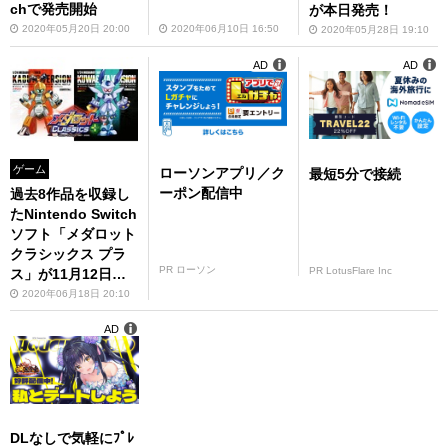
chで発売開始
が本日発売！
2020年05月20日 20:00
2020年06月10日 16:50
2020年05月28日 19:10
AD
AD
ゲーム
ローソンアプリ／ク
最短5分で接続
ーポン配信中
過去8作品を収録し
たNintendo Switch
ソフト「メダロット
クラシックス プラ
PR ローソン
PR LotusFlare Inc
ス」が11月12日に
発売決定！
2020年06月18日 20:10
AD
DLなしで気軽にﾌﾟﾚ