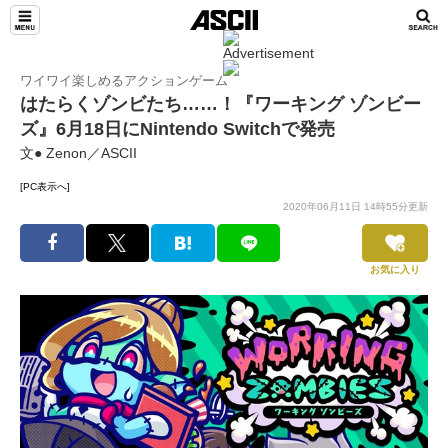
ワイワイ楽しめるアクションゲーム
はたらくゾンビたち……！『ワーキング ゾンビー
ズ』6月18日にNintendo Switchで発売
文● Zenon／ASCII
[PC表示へ]
2020年06月11日 14時55分更新
お気に入り