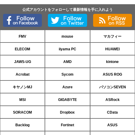
公式アカウントをフォローして最新情報を手に入れよう
FMV
mouse
マカフィー
ELECOM
iiyama PC
HUAWEI
JAWS-UG
AMD
kintone
Acrobat
Sycom
ASUS ROG
キヤノンMJ
Azure
パソコンSEVEN
MSI
GIGABYTE
ASRock
SORACOM
Dropbox
CData
Backlog
Fortinet
ASUS