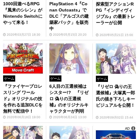
1000回遊べるRPG
PlayStation 4『Co
探索型アクションR
『風来のシレン』が
nan Outcasts』で
PG『インディヴィ
Nintendo Switchに
DLC「アルゴスの建
ジブル』の最新トレ
やって来る！
築家パック」を販売
ーラーが公開
中
2020年03月27日 18:30
2020年05月15日 20:20
2020年05月21日 15:00
ゲーム
ゲーム
ゲーム
『ファイヤープロレ
6人目の王選候補は
『リゼロ 偽りの王
スリング ワール
シスター!? 『リゼ
選候補』大塚真一郎
ド』オリジナルの技
ロ 偽りの王選候
氏の描き下ろしキー
を作れる追加DLCを
補』のオリジナルキ
ビジュアルを公開！
無料で配信中！
ャラクターが判明
2020年06月18日 19:00
2020年06月24日 13:00
2020年09月02日 15:44
AD