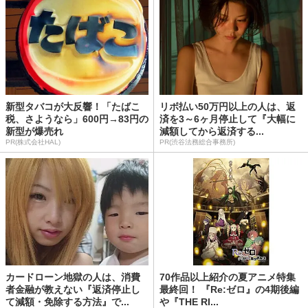
新型タバコが大反響！「たばこ
リボ払い50万円以上の人は、返
税、さようなら」600円→83円の
済を3～6ヶ月停止して『大幅に
新型が爆売れ
減額してから返済する...
PR(株式会社HAL)
PR(渋谷法務総合事務所)
カードローン地獄の人は、消費
70作品以上紹介の夏アニメ特集
者金融が教えない『返済停止し
最終回！ 『Re:ゼロ』の4期後編
て減額・免除する方法』で...
や『THE RI...