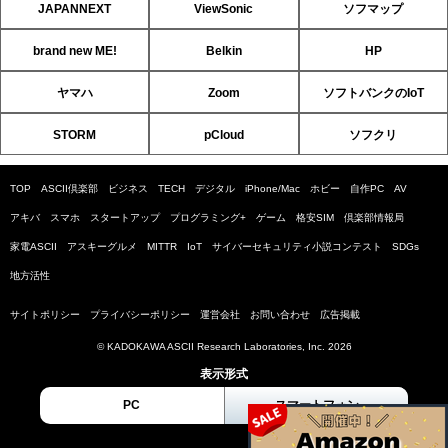
JAPANNEXT
ViewSonic
ソフマップ
brand new ME!
Belkin
HP
ヤマハ
Zoom
ソフトバンクのIoT
STORM
pCloud
ソフクリ
TOP
ASCII倶楽部
ビジネス
TECH
デジタル
iPhone/Mac
ホビー
自作PC
AV
アキバ
スマホ
スタートアップ
プログラミング+
ゲーム
格安SIM
倶楽部情報局
家電ASCII
アスキーグルメ
MITTR
IoT
サイバーセキュリティ小説コンテスト
SDGs
地方活性
サイトポリシー
プライバシーポリシー
運営会社
お問い合わせ
広告掲載
© KADOKAWA ASCII Research Laboratories, Inc. 2026
表示形式
PC
スマートフォン