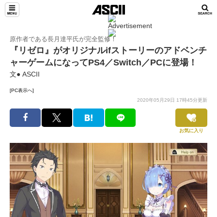
原作者である長月達平氏が完全監修！
『リゼロ』がオリジナルifストーリーのアドベンチ
ャーゲームになってPS4／Switch／PCに登場！
文● ASCII
[PC表示へ]
2020年05月29日 17時45分更新
お気に入り