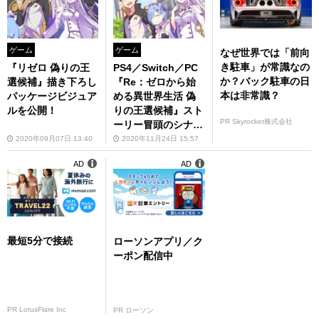
ゲーム
ゲーム
なぜ世界では「前向
き駐車」が常識なの
『リゼロ 偽りの王
PS4／Switch／PC
か？バック駐車の日
選候補』描き下ろし
『Re：ゼロから始
本は非常識？
パッケージビジュア
める異世界生活 偽
ルを公開！
りの王選候補』スト
PR Skyrocket株式会社
ーリー冒頭のシナリ
オを公開！
2020年09月07日 13:40
2020年11月24日 15:57
AD
AD
最短5分で接続
ローソンアプリ／ク
ーポン配信中
PR LotusFlare Inc
PR ローソン