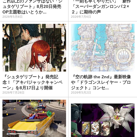
これ以上のファンサはない「シ
「一刻も早くやりたい」 新作
ュタゲリブート」8月20日発売
「スーパーダンガンロンパ２×
OP主題歌はいとうか...
２」に期待の声
2026年5月8日
2026年7月6日
『シュタゲリブート』発売記
『空の軌跡 the 2nd』最新映像
念！「アキバジャックキャンペ
や「ドラゴンスレイヤー・プロ
ーン」を8月17日より開催
ジェクト」コンセ...
2026年7月28日
2026年5月2日