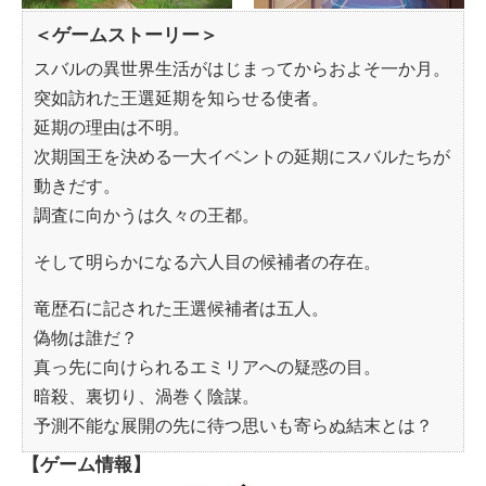
＜ゲームストーリー＞
スバルの異世界生活がはじまってからおよそ一か月。
突如訪れた王選延期を知らせる使者。
延期の理由は不明。
次期国王を決める一大イベントの延期にスバルたちが
動きだす。
調査に向かうは久々の王都。
そして明らかになる六人目の候補者の存在。
竜歴石に記された王選候補者は五人。
偽物は誰だ？
真っ先に向けられるエミリアへの疑惑の目。
暗殺、裏切り、渦巻く陰謀。
予測不能な展開の先に待つ思いも寄らぬ結末とは？
【ゲーム情報】