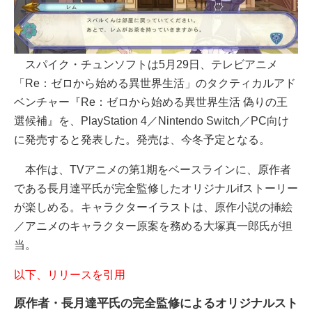
スパイク・チュンソフトは5月29日、テレビアニメ
「Re：ゼロから始める異世界生活」のタクティカルアド
ベンチャー『Re：ゼロから始める異世界生活 偽りの王
選候補』を、PlayStation 4／Nintendo Switch／PC向け
に発売すると発表した。発売は、今冬予定となる。
本作は、TVアニメの第1期をベースラインに、原作者
である長月達平氏が完全監修したオリジナルifストーリー
が楽しめる。キャラクターイラストは、原作小説の挿絵
／アニメのキャラクター原案を務める大塚真一郎氏が担
当。
以下、リリースを引用
原作者・長月達平氏の完全監修によるオリジナルスト