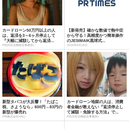
カードローン50万円以上の人
【新発売】確かな数値で熱中症
は、返済を3～6ヶ月停止して
から守る！高精度かつ簡単操作
『大幅に減額してから返済...
のJESIMAIK黒球式...
PR(渋谷法務総合事務所)
2026年6月16日
新型タバコが大反響！「たばこ
カードローン地獄の人は、消費
税、さようなら」600円→83円の
者金融が教えない『返済停止し
新型が爆売れ
て減額・免除する方法』で...
PR(株式会社HAL)
PR(渋谷法務総合事務所)