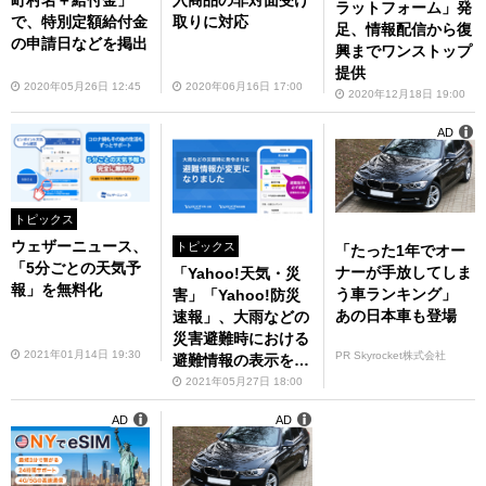
町村名＋給付金」
入商品の非対面受け
ラットフォーム」発
で、特別定額給付金
取りに対応
足、情報配信から復
の申請日などを掲出
興までワンストップ
提供
2020年05月26日 12:45
2020年06月16日 17:00
2020年12月18日 19:00
AD
トピックス
ウェザーニュース、
トピックス
「たった1年でオー
「5分ごとの天気予
ナーが手放してしま
「Yahoo!天気・災
報」を無料化
う車ランキング」
害」「Yahoo!防災
あの日本車も登場
速報」、大雨などの
災害避難時における
2021年01月14日 19:30
PR Skyrocket株式会社
避難情報の表示を変
更
2021年05月27日 18:00
AD
AD