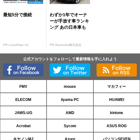
最短5分で接続
わずか1年でオーナ
ーが手放す車ランキ
ング あの日本車も
PR LotusFlare Inc
PR Skyrocket株式会社
公式アカウントをフォローして最新情報を手に入れよう
FMV
mouse
マカフィー
ELECOM
iiyama PC
HUAWEI
JAWS-UG
AMD
kintone
Acrobat
Sycom
ASUS ROG
キヤノンMJ
Azure
パソコンSEVEN