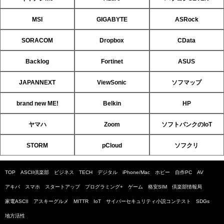
MSI
GIGABYTE
ASRock
SORACOM
Dropbox
CData
Backlog
Fortinet
ASUS
JAPANNEXT
ViewSonic
ソフマップ
brand new ME!
Belkin
HP
ヤマハ
Zoom
ソフトバンクのIoT
STORM
pCloud
ソフクリ
TOP
ASCII倶楽部
ビジネス
TECH
デジタル
iPhone/Mac
ホビー
自作PC
AV
アキバ
スマホ
スタートアップ
プログラミング+
ゲーム
格安SIM
倶楽部情報局
家電ASCII
アスキーグルメ
MITTR
IoT
サイバーセキュリティ小説コンテスト
SDGs
地方活性