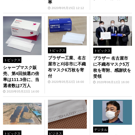
率
2020年05月15日 12:12
トピックス
トピックス
ブラザー工業、名古
ブラザー 名古屋市
トピックス
屋市と刈谷市に不織
に不織布マスク5万
シャープマスク販
布マスク6万枚を寄
枚を寄附、感謝状を
売、第4回抽選の倍
付
受領
率は111.3倍に、当
2020年05月22日 16:00
2020年06月12日 16:00
選者数は7万人
2020年05月22日 14:00
デジタル
ビジネス
トピックス