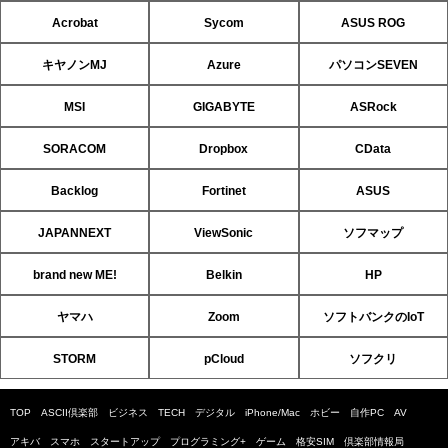
Acrobat
Sycom
ASUS ROG
キヤノンMJ
Azure
パソコンSEVEN
MSI
GIGABYTE
ASRock
SORACOM
Dropbox
CData
Backlog
Fortinet
ASUS
JAPANNEXT
ViewSonic
ソフマップ
brand new ME!
Belkin
HP
ヤマハ
Zoom
ソフトバンクのIoT
STORM
pCloud
ソフクリ
TOP
ASCII倶楽部
ビジネス
TECH
デジタル
iPhone/Mac
ホビー
自作PC
AV
アキバ
スマホ
スタートアップ
プログラミング+
ゲーム
格安SIM
倶楽部情報局