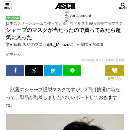
デジタル
日本のクリーンルームで作っている、ウィルスを99%除去するマスク
シャープのマスクが当たったので買ってみたら超
気に入った
文● 写真:みやのプロ（
@E_Minazou
）＋ 編集● ASCII
[PC表示へ]
2020年05月11日 13時00分更新
お気に入り
話題のシャープ謹製マスクですが、2回目抽選に当た
って、製品が到着しましたのでレポートしておきます
ね。