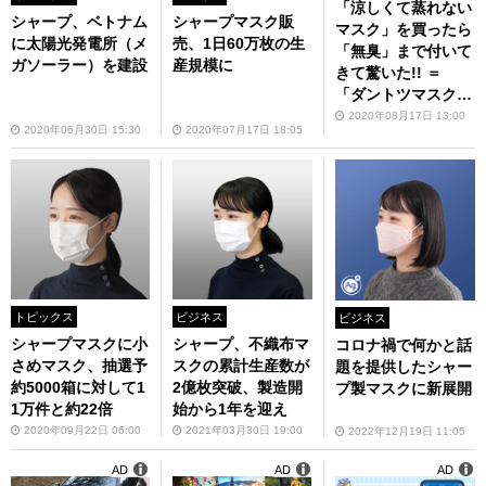
「涼しくて蒸れない
シャープマスク販
シャープ、ベトナム
マスク」を買ったら
売、1日60万枚の生
に太陽光発電所（メ
「無臭」まで付いて
産規模に
ガソーラー）を建設
きて驚いた!! ＝
「ダントツマスクー
ル」
2020年08月17日 13:00
2020年07月17日 18:05
2020年06月30日 15:30
トピックス
ビジネス
ビジネス
シャープマスクに小
シャープ、不織布マ
コロナ禍で何かと話
さめマスク、抽選予
スクの累計生産数が
題を提供したシャー
約5000箱に対して1
2億枚突破、製造開
プ製マスクに新展開
1万件と約22倍
始から1年を迎え
2020年09月22日 06:00
2021年03月30日 19:00
2022年12月19日 11:05
AD
AD
AD