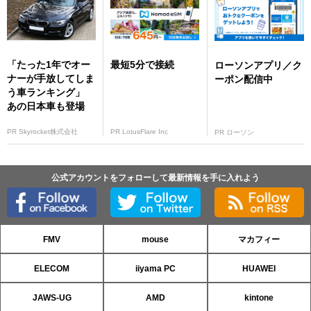
「たった1年でオー
最短5分で接続
ローソンアプリ／ク
ナーが手放してしま
ーポン配信中
う車ランキング」
あの日本車も登場
PR Skyrocket株式会社
PR LotusFlare Inc
PR ローソン
公式アカウントをフォローして最新情報を手に入れよう
FMV
mouse
マカフィー
ELECOM
iiyama PC
HUAWEI
JAWS-UG
AMD
kintone