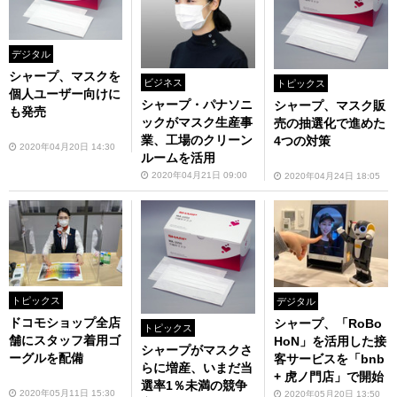
デジタル
シャープ、マスクを
ビジネス
トピックス
個人ユーザー向けに
シャープ・パナソニ
シャープ、マスク販
も発売
ックがマスク生産事
売の抽選化で進めた
業、工場のクリーン
4つの対策
2020年04月20日 14:30
ルームを活用
2020年04月21日 09:00
2020年04月24日 18:05
トピックス
デジタル
ドコモショップ全店
シャープ、「RoBo
トピックス
舗にスタッフ着用ゴ
HoN」を活用した接
シャープがマスクさ
ーグルを配備
客サービスを「bnb
らに増産、いまだ当
+ 虎ノ門店」で開始
選率1％未満の競争
2020年05月11日 15:30
2020年05月20日 13:50