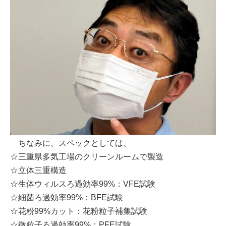
ちなみに、スペックとしては、
☆三重県多気工場のクリーンルームで製造
☆立体三重構造
☆生体ウィルスろ過効率99%：VFE試験
☆細菌ろ過効率99%：BFE試験
☆花粉99%カット：花粉粒子補集試験
☆微粒子ろ過効率99%：PFE試験